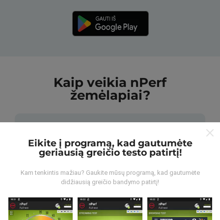
Kaip veikia nPerf
žemėlapiai?
Eikite į programą, kad gautumėte
geriausią greičio testo patirtį!
Iš kur gaunami duomenys?
Kam tenkintis mažiau? Gaukite mūsų programą, kad gautumėte
didžiausią greičio bandymo patirtį!
Duomenys renkami iš bandymų, kuriuos atliko „nPerf“
programos vartotojai. Tai testai, atliekami realiomis
sąlygomis, tiesiogiai lauke. Jei ir jūs norite įsitraukti,
tereikia atsisiųsti „nPerf“ programą į savo išmanųjį