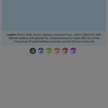
Leaflet
|
© Esri, HERE, Garmin, Intermap, increment P Corp., GEBCO, USGS, FAO, NPS,
NRCAN, GeoBase, IGN, Kadaster NL, Ordnance Survey, Esri Japan, METI, Esri China
(Hong Kong), © OpenStreetMap contributors, and the GIS User Community