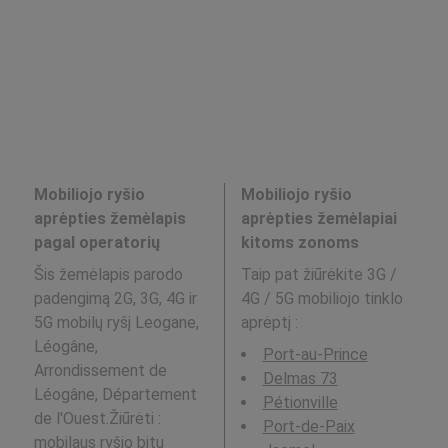
Mobiliojo ryšio
Mobiliojo ryšio
aprėpties žemėlapis
aprėpties žemėlapiai
pagal operatorių
kitoms zonoms
Šis žemėlapis parodo
Taip pat žiūrėkite 3G /
padengimą 2G, 3G, 4G ir
4G / 5G mobiliojo tinklo
5G mobilų ryšį Leogane,
aprėptį
:
Léogâne,
Port-au-Prince
Arrondissement de
Delmas 73
Léogâne, Département
Pétionville
de l'Ouest.Žiūrėti :
Port-de-Paix
mobilaus ryšio bitų