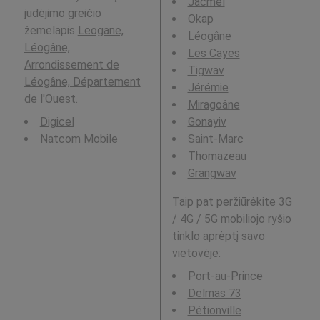
Jacmel
judėjimo greičio
Okap
žemėlapis
Leogane,
Léogâne
Léogâne,
Les Cayes
Arrondissement de
Tigwav
Léogâne, Département
Jérémie
de l'Ouest
.
Miragoâne
Digicel
Gonayiv
Natcom Mobile
Saint-Marc
Thomazeau
Grangwav
Taip pat peržiūrėkite 3G
/ 4G / 5G mobiliojo ryšio
tinklo aprėptį savo
vietovėje:
Port-au-Prince
Delmas 73
Pétionville