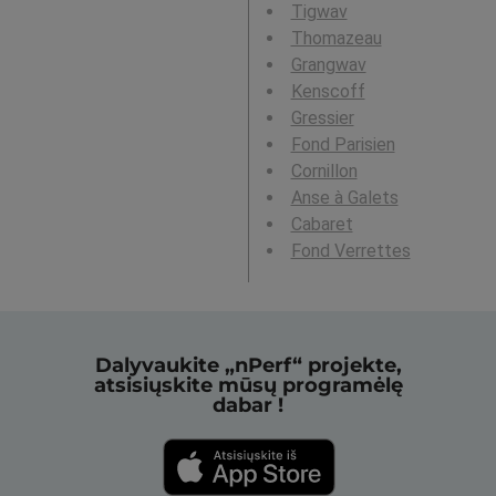
Tigwav
Thomazeau
Grangwav
Kenscoff
Gressier
Fond Parisien
Cornillon
Anse à Galets
Cabaret
Fond Verrettes
Dalyvaukite „nPerf“ projekte,
atsisiųskite mūsų programėlę
dabar !