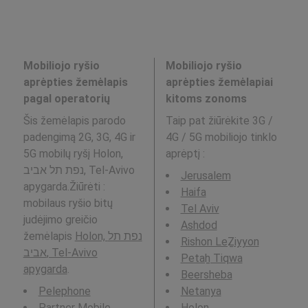
Mobiliojo ryšio
Mobiliojo ryšio
aprėpties žemėlapis
aprėpties žemėlapiai
pagal operatorių
kitoms zonoms
Šis žemėlapis parodo
Taip pat žiūrėkite 3G /
padengimą 2G, 3G, 4G ir
4G / 5G mobiliojo tinklo
5G mobilų ryšį Holon,
aprėptį
:
נפת תל אביב, Tel-Avivo
Jerusalem
apygarda.Žiūrėti :
Haifa
mobilaus ryšio bitų
Tel Aviv
judėjimo greičio
Ashdod
žemėlapis
Holon, נפת תל
Rishon LeẔiyyon
אביב, Tel-Avivo
Petaẖ Tiqwa
apygarda
.
Beersheba
Pelephone
Netanya
Partner Mobile
H̱olon