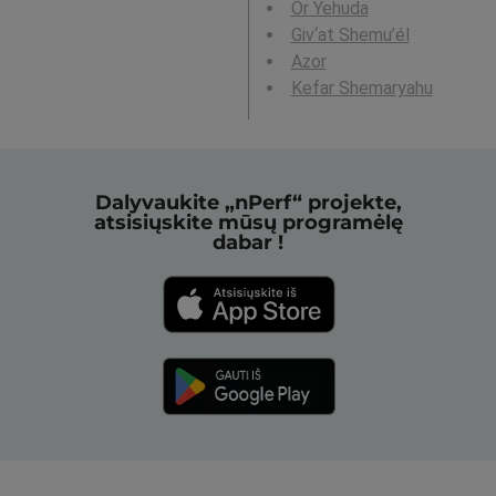
Or Yehuda
Giv‘at Shemu’él
Azor
Kefar Shemaryahu
Dalyvaukite „nPerf“ projekte,
atsisiųskite mūsų programėlę
dabar !