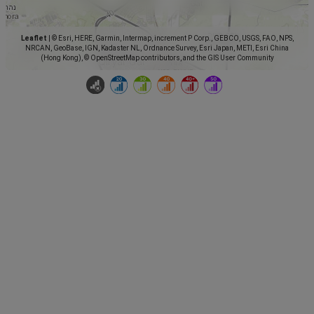
Leaflet
|
© Esri, HERE, Garmin, Intermap, increment P Corp., GEBCO, USGS, FAO, NPS,
NRCAN, GeoBase, IGN, Kadaster NL, Ordnance Survey, Esri Japan, METI, Esri China
(Hong Kong), © OpenStreetMap contributors, and the GIS User Community