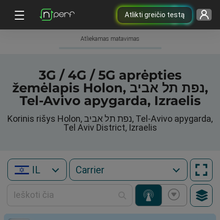
Atlikti greičio testą
Atliekamas matavimas
3G / 4G / 5G aprėpties
žemėlapis Holon, נפת תל אביב,
Tel-Avivo apygarda, Izraelis
Korinis rišys Holon, נפת תל אביב, Tel-Avivo apygarda,
Tel Aviv District, Izraelis
IL