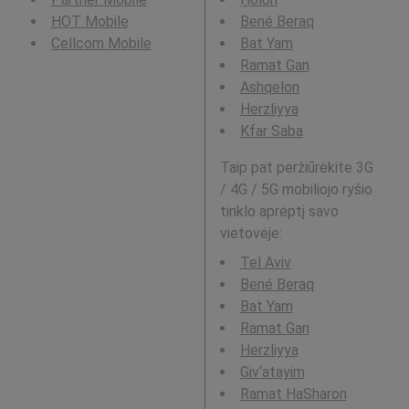
HOT Mobile
Bené Beraq
Cellcom Mobile
Bat Yam
Ramat Gan
Ashqelon
Herzliyya
Kfar Saba
Taip pat peržiūrėkite 3G
/ 4G / 5G mobiliojo ryšio
tinklo aprėptį savo
vietovėje:
Tel Aviv
Bené Beraq
Bat Yam
Ramat Gan
Herzliyya
Giv‘atayim
Ramat HaSharon