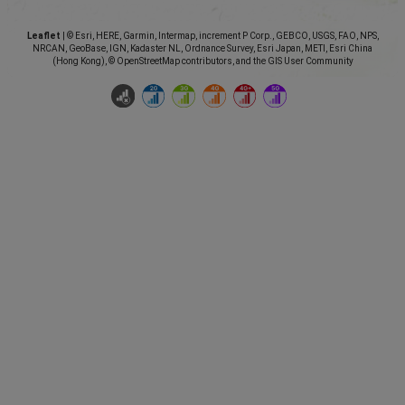
Leaflet
|
© Esri, HERE, Garmin, Intermap, increment P Corp., GEBCO, USGS, FAO, NPS,
NRCAN, GeoBase, IGN, Kadaster NL, Ordnance Survey, Esri Japan, METI, Esri China
(Hong Kong), © OpenStreetMap contributors, and the GIS User Community