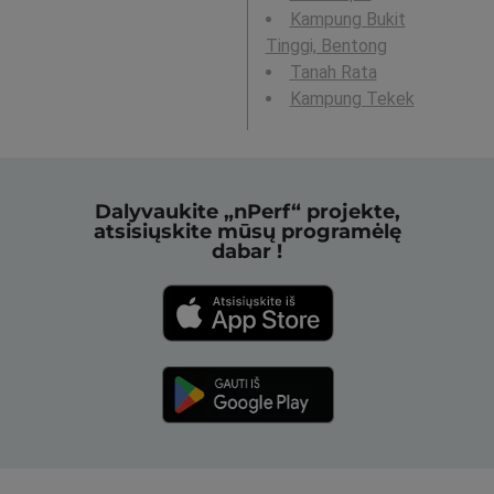
Kampung Bukit
Tinggi, Bentong
Tanah Rata
Kampung Tekek
Dalyvaukite „nPerf“ projekte,
atsisiųskite mūsų programėlę
dabar !