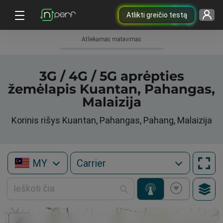
Atlikti greičio testą
Atliekamas matavimas
3G / 4G / 5G aprėpties
žemėlapis Kuantan, Pahangas,
Malaizija
Korinis rišys Kuantan, Pahangas, Pahang, Malaizija
MY
+