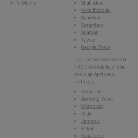
U Mobile
Shah Alam
Kota Kinabalu
Sandakan
Seremban
Kuantan
Tawau
George Town
Taip pat peržiūrėkite 3G
/ 4G / 5G mobiliojo ryšio
tinklo aprėptį savo
vietovėje:
Temerluh
Bentong Town
Mentekab
Raub
Jerantut
Pekan
Kuala Lipis