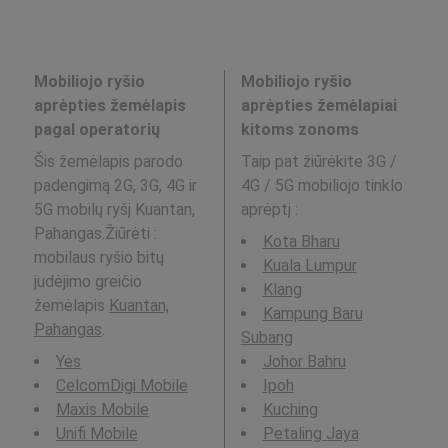
Mobiliojo ryšio
Mobiliojo ryšio
aprėpties žemėlapis
aprėpties žemėlapiai
pagal operatorių
kitoms zonoms
Šis žemėlapis parodo
Taip pat žiūrėkite 3G /
padengimą 2G, 3G, 4G ir
4G / 5G mobiliojo tinklo
5G mobilų ryšį Kuantan,
aprėptį
:
Pahangas.Žiūrėti :
Kota Bharu
mobilaus ryšio bitų
Kuala Lumpur
judėjimo greičio
Klang
žemėlapis
Kuantan,
Kampung Baru
Pahangas
.
Subang
Yes
Johor Bahru
CelcomDigi Mobile
Ipoh
Maxis Mobile
Kuching
Unifi Mobile
Petaling Jaya