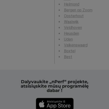
Helmond
Bergen op Zoom
Oosterhout
Waalwijk
Veldhoven
Heusden
Uden
Valkenswaard
Boxtel
Best
Dalyvaukite „nPerf“ projekte,
atsisiųskite mūsų programėlę
dabar !