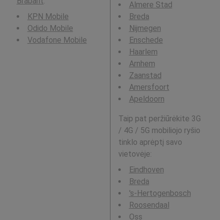
Brabant
.
Almere Stad
KPN Mobile
Breda
Odido Mobile
Nijmegen
Vodafone Mobile
Enschede
Haarlem
Arnhem
Zaanstad
Amersfoort
Apeldoorn
Taip pat peržiūrėkite 3G
/ 4G / 5G mobiliojo ryšio
tinklo aprėptį savo
vietovėje:
Eindhoven
Breda
's-Hertogenbosch
Roosendaal
Oss