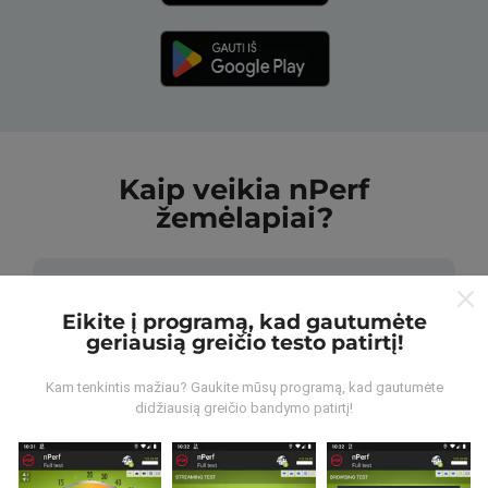
Kaip veikia nPerf
žemėlapiai?
Eikite į programą, kad gautumėte
geriausią greičio testo patirtį!
Iš kur gaunami duomenys?
Kam tenkintis mažiau? Gaukite mūsų programą, kad gautumėte
didžiausią greičio bandymo patirtį!
Duomenys renkami iš bandymų, kuriuos atliko „nPerf“
programos vartotojai. Tai testai, atliekami realiomis
sąlygomis, tiesiogiai lauke. Jei ir jūs norite įsitraukti,