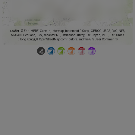
Leaflet
|
© Esri, HERE, Garmin, Intermap, increment P Corp., GEBCO, USGS, FAO, NPS,
NRCAN, GeoBase, IGN, Kadaster NL, Ordnance Survey, Esri Japan, METI, Esri China
(Hong Kong), © OpenStreetMap contributors, and the GIS User Community