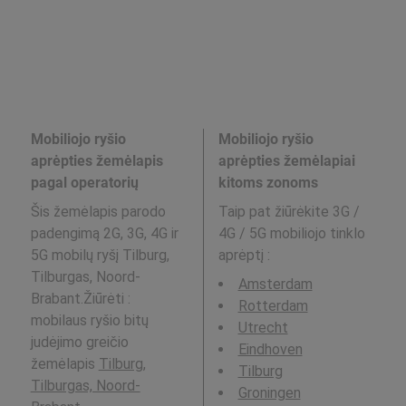
Mobiliojo ryšio
Mobiliojo ryšio
aprėpties žemėlapis
aprėpties žemėlapiai
pagal operatorių
kitoms zonoms
Šis žemėlapis parodo
Taip pat žiūrėkite 3G /
padengimą 2G, 3G, 4G ir
4G / 5G mobiliojo tinklo
5G mobilų ryšį Tilburg,
aprėptį
:
Tilburgas, Noord-
Amsterdam
Brabant.Žiūrėti :
Rotterdam
mobilaus ryšio bitų
Utrecht
judėjimo greičio
Eindhoven
žemėlapis
Tilburg,
Tilburg
Tilburgas, Noord-
Groningen