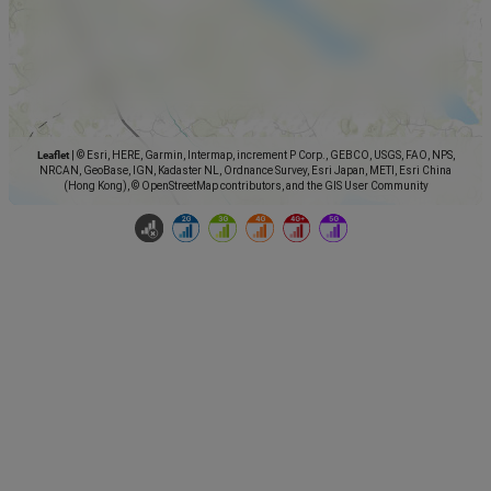
Leaflet
|
© Esri, HERE, Garmin, Intermap, increment P Corp., GEBCO, USGS, FAO, NPS,
NRCAN, GeoBase, IGN, Kadaster NL, Ordnance Survey, Esri Japan, METI, Esri China
(Hong Kong), © OpenStreetMap contributors, and the GIS User Community