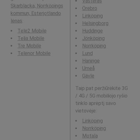
Västerås
Skarblacka, Norrköpings
Örebro
kommun, Esterjotlando
Linköping
lėnas
.
Helsingborg
Tele2 Mobile
Huddinge
Telia Mobile
Jönköping
Tre Mobile
Norrköping
Telenor Mobile
Lund
Haninge
Umeå
Gävle
Taip pat peržiūrėkite 3G
/ 4G / 5G mobiliojo ryšio
tinklo aprėptį savo
vietovėje:
Linköping
Norrköping
Motala