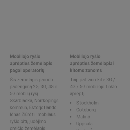
Mobiliojo ryšio
Mobiliojo ryšio
aprėpties žemėlapis
aprėpties žemėlapiai
pagal operatorių
kitoms zonoms
Šis žemėlapis parodo
Taip pat žiūrėkite 3G /
padengimą 2G, 3G, 4G ir
4G / 5G mobiliojo tinklo
5G mobilų ryšį
aprėptį
:
Skarblacka, Norrköpings
Stockholm
kommun, Esterjotlando
Göteborg
lėnas.Žiūrėti : mobilaus
Malmö
ryšio bitų judėjimo
Uppsala
greičio žemėlapis