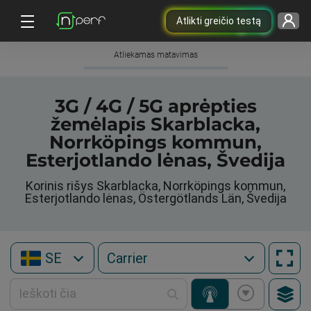
Atlikti greičio testą
Atliekamas matavimas
3G / 4G / 5G aprėpties
žemėlapis Skarblacka,
Norrköpings kommun,
Esterjotlando lėnas, Švedija
Korinis rišys Skarblacka, Norrköpings kommun,
Esterjotlando lėnas, Östergötlands Län, Švedija
SE