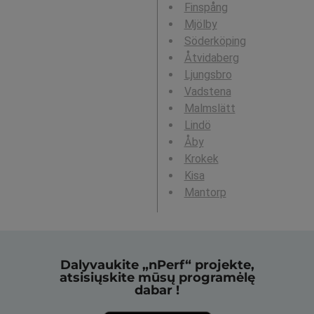
Finspång
Mjölby
Söderköping
Åtvidaberg
Ljungsbro
Vadstena
Malmslätt
Lindö
Åby
Krokek
Kisa
Mantorp
Dalyvaukite „nPerf“ projekte,
atsisiųskite mūsų programėlę
dabar !