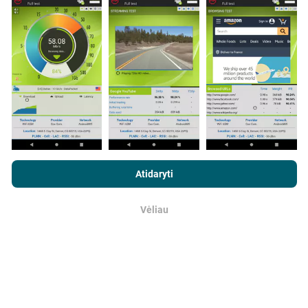
programos vartotojai. Tai testai, atliekami realiomis
sąlygomis, tiesiogiai lauke. Jei ir jūs norite įsitraukti,
tereikia atsisiųsti „nPerf“ programą į savo išmanųjį
telefoną.
Kuo daugiau duomenų, tuo išsamesni bus
žemėlapiai!
Visi bandymų rezultatai rodomi
žemėlapiuose. Filtravimo taisyklės taikomos prieš
skaičiavimo parodymus.
Naršydami „nPerf.com“ sutinkate su mūsų
privatumo ir slapukų
naudojimo politika
, taip pat su „nPerf“ testu
Galutinio vartotojo
Atidaryti
licencijos sutartis
.
Kaip atliekami atnaujinimai?
Vėliau
Gerai
Tinklo aprėpties žemėlapius robotas automatiškai
atnaujina kas valandą. Greičio žemėlapiai
atnaujinami
kas 15 minučių
. Duomenys rodomi dvejus metus. Po
dvejų metų seniausi duomenys iš žemėlapių
pašalinami kartą per mėnesį.