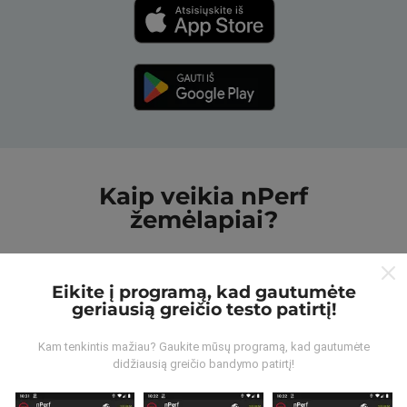
Kaip veikia nPerf
žemėlapiai?
Eikite į programą, kad gautumėte
geriausią greičio testo patirtį!
Iš kur gaunami duomenys?
Kam tenkintis mažiau? Gaukite mūsų programą, kad gautumėte
didžiausią greičio bandymo patirtį!
Duomenys renkami iš bandymų, kuriuos atliko „nPerf“