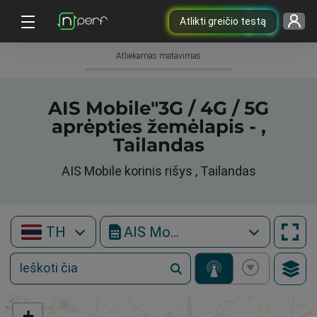
Atlikti greičio testą
Atliekamas matavimas
AIS Mobile"3G / 4G / 5G
aprėpties žemėlapis - ,
Tailandas
AIS Mobile korinis rišys , Tailandas
TH
AIS Mobile
+