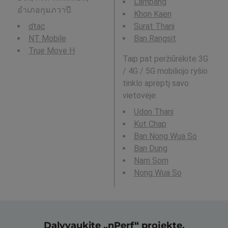
Lampang
อำเภอกุมภวาปี.
Khon Kaen
dtac
Surat Thani
NT Mobile
Ban Rangsit
True Move H
Taip pat peržiūrėkite 3G
/ 4G / 5G mobiliojo ryšio
tinklo aprėptį savo
vietovėje:
Udon Thani
Kut Chap
Ban Nong Wua So
Ban Dung
Nam Som
Nong Wua So
Dalyvaukite „nPerf“ projekte,