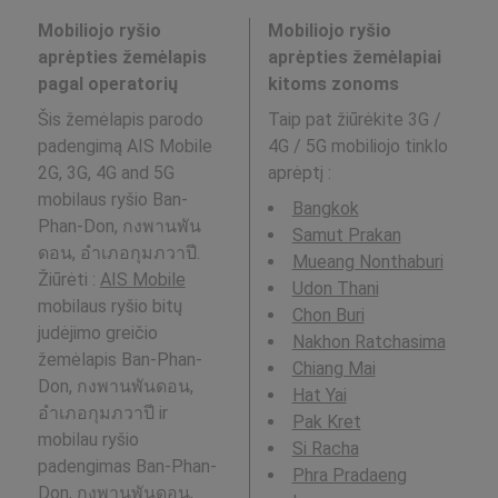
Mobiliojo ryšio
Mobiliojo ryšio
aprėpties žemėlapis
aprėpties žemėlapiai
pagal operatorių
kitoms zonoms
Šis žemėlapis parodo
Taip pat žiūrėkite 3G /
padengimą AIS Mobile
4G / 5G mobiliojo tinklo
2G, 3G, 4G and 5G
aprėptį
:
mobilaus ryšio Ban-
Bangkok
Phan-Don, กงพานพัน
Samut Prakan
ดอน, อำเภอกุมภวาปี.
Mueang Nonthaburi
Žiūrėti :
AIS Mobile
Udon Thani
mobilaus ryšio bitų
Chon Buri
judėjimo greičio
Nakhon Ratchasima
žemėlapis Ban-Phan-
Chiang Mai
Don, กงพานพันดอน,
Hat Yai
อำเภอกุมภวาปี ir
Pak Kret
mobilau ryšio
Si Racha
padengimas Ban-Phan-
Phra Pradaeng
Don, กงพานพันดอน,