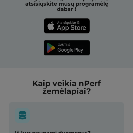
atsisiųskite mūsų programėlę
dabar !
Kaip veikia nPerf
žemėlapiai?
Iš kur gaunami duomenys?