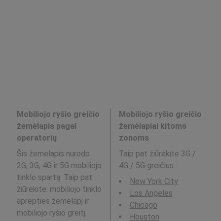
Mobiliojo ryšio greičio
Mobiliojo ryšio greičio
žemėlapis pagal
žemėlapiai kitoms
operatorių
zonoms
Šis žemėlapis nurodo
Taip pat žiūrėkite 3G /
2G, 3G, 4G ir 5G mobiliojo
4G / 5G greičius
:
tinklo spartą. Taip pat
New York City
žiūrėkite: mobiliojo tinklo
Los Angeles
aprėpties žemėlapį ir
Chicago
mobiliojo ryšio greitį.
Houston