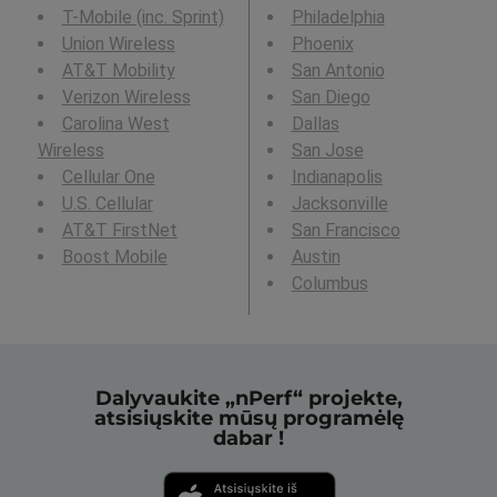
T-Mobile (inc. Sprint)
Philadelphia
Union Wireless
Phoenix
AT&T Mobility
San Antonio
Verizon Wireless
San Diego
Carolina West
Dallas
Wireless
San Jose
Cellular One
Indianapolis
U.S. Cellular
Jacksonville
AT&T FirstNet
San Francisco
Boost Mobile
Austin
Columbus
Dalyvaukite „nPerf“ projekte,
atsisiųskite mūsų programėlę
dabar !