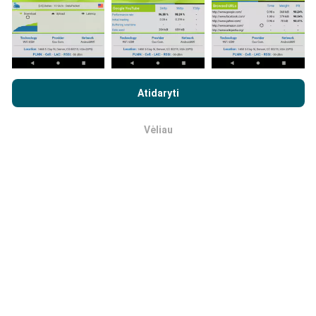
Kiek tai patikima ir tiksli?
Naršydami „nPerf.com“ sutinkate su mūsų
privatumo ir slapukų
naudojimo politika
, taip pat su „nPerf“ testu
Galutinio
Atidaryti
Testai atliekami vartotojų įrenginiuose. Geografinės
vartotojo licencijos sutartis
.
padėties tikslumas priklauso nuo GPS signalo
Vėliau
priėmimo kokybės bandymo metu. Norėdami pateikti
Gerai
aprėpties duomenis, išlaikome tik maksimalaus
geografinės padėties
tikslumą - 50 metrų
bandymus.
Atsisiuntimo spartai ši riba siekia 200 metrų.
Kaip galiu kaupti neapdorotus
duomenis?