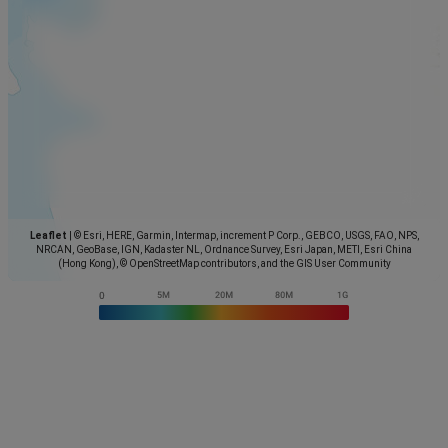
Leaflet
|
© Esri, HERE, Garmin, Intermap, increment P Corp., GEBCO, USGS, FAO, NPS,
NRCAN, GeoBase, IGN, Kadaster NL, Ordnance Survey, Esri Japan, METI, Esri China
(Hong Kong), © OpenStreetMap contributors, and the GIS User Community