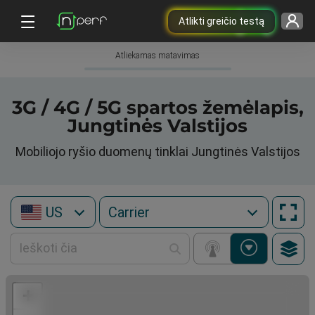
Atlikti greičio testą
Atliekamas matavimas
3G / 4G / 5G spartos žemėlapis,
Jungtinės Valstijos
Mobiliojo ryšio duomenų tinklai Jungtinės Valstijos
US
+