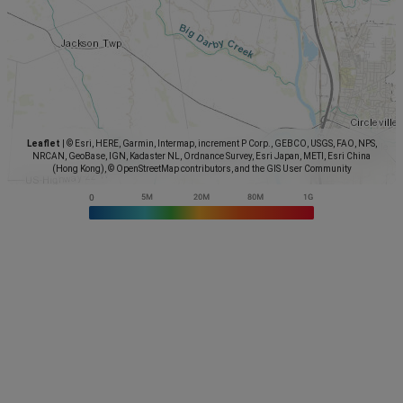
Leaflet
|
© Esri, HERE, Garmin, Intermap, increment P Corp., GEBCO, USGS, FAO, NPS,
NRCAN, GeoBase, IGN, Kadaster NL, Ordnance Survey, Esri Japan, METI, Esri China
(Hong Kong), © OpenStreetMap contributors, and the GIS User Community