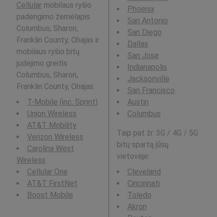
Cellular
mobilaus ryšio
Phoenix
padengimo žemėlapis
San Antonio
Columbus, Sharon,
San Diego
Franklin County, Ohajas ir
Dallas
mobilaus ryšio bitų
San Jose
judėjimo greitis
Indianapolis
Columbus, Sharon,
Jacksonville
Franklin County, Ohajas.
San Francisco
T-Mobile (inc. Sprint)
Austin
Union Wireless
Columbus
AT&T Mobility
Taip pat žr. 3G / 4G / 5G
Verizon Wireless
bitų spartą jūsų
Carolina West
vietovėje:
Wireless
Cellular One
Cleveland
AT&T FirstNet
Cincinnati
Boost Mobile
Toledo
Akron