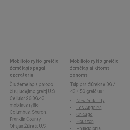
Mobiliojo ryšio greičio
Mobiliojo ryšio greičio
žemėlapis pagal
žemėlapiai kitoms
operatorių
zonoms
Šis žemėlapis parodo
Taip pat žiūrėkite 3G /
bitų judėjimo greitį U.S.
4G / 5G greičius
:
Cellular 2G,3G,4G
New York City
mobilaus ryšio
Los Angeles
Columbus, Sharon,
Chicago
Franklin County,
Houston
Ohajas.Žiūrėti:
U.S.
Philadelphia