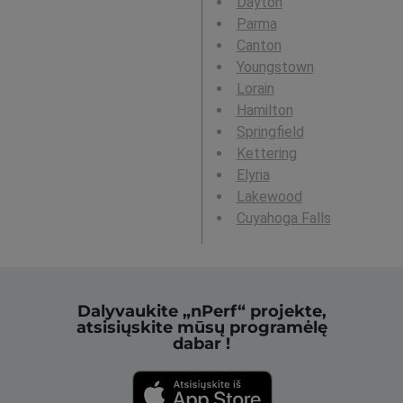
Dayton
Parma
Canton
Youngstown
Lorain
Hamilton
Springfield
Kettering
Elyria
Lakewood
Cuyahoga Falls
Dalyvaukite „nPerf“ projekte,
atsisiųskite mūsų programėlę
dabar !