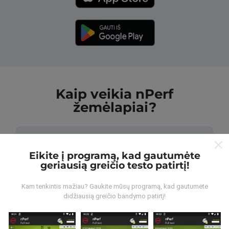
Kaip veikia nPerf
žemėlapiai?
Eikite į programą, kad gautumėte
geriausią greičio testo patirtį!
Iš kur gaunami duomenys?
Kam tenkintis mažiau? Gaukite mūsų programą, kad gautumėte
didžiausią greičio bandymo patirtį!
Duomenys renkami iš bandymų, kuriuos atliko „nPerf“
programos vartotojai. Tai testai, atliekami realiomis
sąlygomis, tiesiogiai lauke. Jei ir jūs norite įsitraukti,