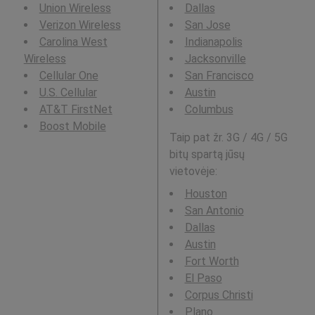
Union Wireless
Dallas
Verizon Wireless
San Jose
Carolina West
Indianapolis
Wireless
Jacksonville
Cellular One
San Francisco
U.S. Cellular
Austin
AT&T FirstNet
Columbus
Boost Mobile
Taip pat žr. 3G / 4G / 5G
bitų spartą jūsų
vietovėje:
Houston
San Antonio
Dallas
Austin
Fort Worth
El Paso
Corpus Christi
Plano