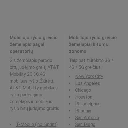
Mobiliojo ryšio greičio
Mobiliojo ryšio greičio
žemėlapis pagal
žemėlapiai kitoms
operatorių
zonoms
Šis žemėlapis parodo
Taip pat žiūrėkite 3G /
bitų judėjimo greitį AT&T
4G / 5G greičius
:
Mobility 2G,3G,4G
New York City
mobilaus ryšio .Žiūrėti:
Los Angeles
AT&T Mobility
mobilaus
Chicago
ryšio padengimo
Houston
žemėlapis ir mobilaus
Philadelphia
ryšio bitų judėjimo greitis
Phoenix
.
San Antonio
T-Mobile (inc. Sprint)
San Diego