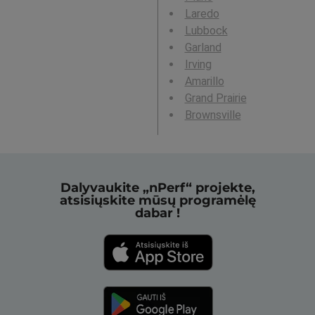
Laredo
Lubbock
Garland
Irving
Amarillo
Grand Prairie
Brownsville
Dalyvaukite „nPerf“ projekte,
atsisiųskite mūsų programėlę
dabar !