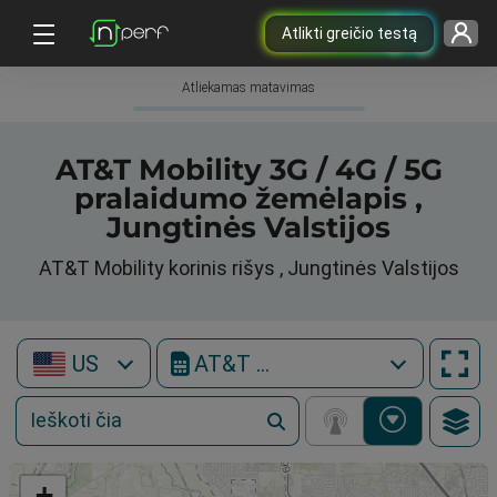
Atlikti greičio testą
Atliekamas matavimas
AT&T Mobility 3G / 4G / 5G
pralaidumo žemėlapis ,
Jungtinės Valstijos
AT&T Mobility korinis rišys , Jungtinės Valstijos
US
AT&T Mobility
+