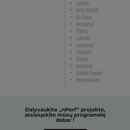
Austin
Fort Worth
El Paso
Arlington
Plano
Laredo
Lubbock
Garland
Irving
Amarillo
Grand Prairie
Brownsville
Dalyvaukite „nPerf“ projekte,
atsisiųskite mūsų programėlę
dabar !