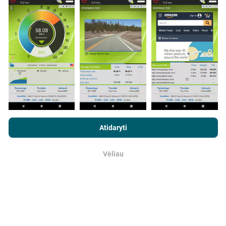
programos vartotojai. Tai testai, atliekami realiomis
sąlygomis, tiesiogiai lauke. Jei ir jūs norite įsitraukti,
tereikia atsisiųsti „nPerf“ programą į savo išmanųjį
telefoną.
Kuo daugiau duomenų, tuo išsamesni bus
žemėlapiai!
Visi bandymų rezultatai rodomi
žemėlapiuose. Filtravimo taisyklės taikomos prieš
skaičiavimo parodymus.
Naršydami „nPerf.com“ sutinkate su mūsų
privatumo ir slapukų
naudojimo politika
, taip pat su „nPerf“ testu
Galutinio vartotojo
Atidaryti
licencijos sutartis
.
Kaip atliekami atnaujinimai?
Vėliau
Gerai
Tinklo aprėpties žemėlapius robotas automatiškai
atnaujina kas valandą. Greičio žemėlapiai
atnaujinami
kas 15 minučių
. Duomenys rodomi dvejus metus. Po
dvejų metų seniausi duomenys iš žemėlapių
pašalinami kartą per mėnesį.