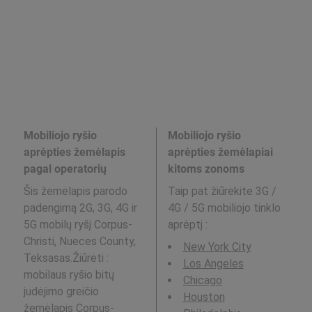
Mobiliojo ryšio
Mobiliojo ryšio
aprėpties žemėlapis
aprėpties žemėlapiai
pagal operatorių
kitoms zonoms
Šis žemėlapis parodo
Taip pat žiūrėkite 3G /
padengimą 2G, 3G, 4G ir
4G / 5G mobiliojo tinklo
5G mobilų ryšį Corpus-
aprėptį
:
Christi, Nueces County,
New York City
Teksasas.Žiūrėti :
Los Angeles
mobilaus ryšio bitų
Chicago
judėjimo greičio
Houston
žemėlapis
Corpus-