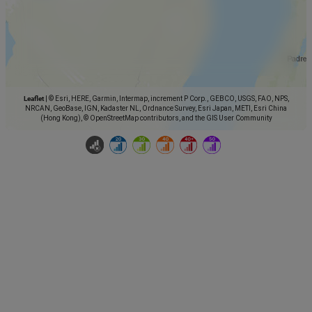
Leaflet
|
© Esri, HERE, Garmin, Intermap, increment P Corp., GEBCO, USGS, FAO, NPS,
NRCAN, GeoBase, IGN, Kadaster NL, Ordnance Survey, Esri Japan, METI, Esri China
(Hong Kong), © OpenStreetMap contributors, and the GIS User Community