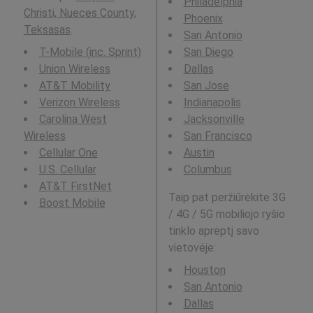
Philadelphia
Christi, Nueces County,
Phoenix
Teksasas
.
San Antonio
T-Mobile (inc. Sprint)
San Diego
Union Wireless
Dallas
AT&T Mobility
San Jose
Verizon Wireless
Indianapolis
Carolina West
Jacksonville
Wireless
San Francisco
Cellular One
Austin
U.S. Cellular
Columbus
AT&T FirstNet
Taip pat peržiūrėkite 3G
Boost Mobile
/ 4G / 5G mobiliojo ryšio
tinklo aprėptį savo
vietovėje:
Houston
San Antonio
Dallas