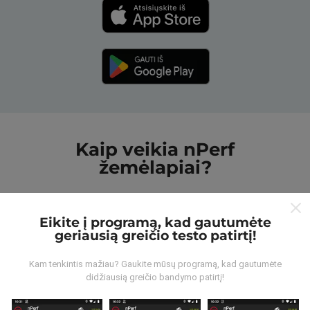
Kaip veikia nPerf
žemėlapiai?
Eikite į programą, kad gautumėte
geriausią greičio testo patirtį!
Iš kur gaunami duomenys?
Kam tenkintis mažiau? Gaukite mūsų programą, kad gautumėte
didžiausią greičio bandymo patirtį!
Duomenys renkami iš bandymų, kuriuos atliko „nPerf“