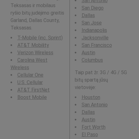
San Antonio
Teksasas ir mobilaus
San Diego
ryšio bitų judėjimo greitis
Dallas
Garland, Dallas County,
San Jose
Teksasas.
Indianapolis
T-Mobile (inc. Sprint)
Jacksonville
AT&T Mobility
San Francisco
Verizon Wireless
Austin
Carolina West
Columbus
Wireless
Taip pat žr. 3G / 4G / 5G
Cellular One
bitų spartą jūsų
U.S. Cellular
vietovėje:
AT&T FirstNet
Boost Mobile
Houston
San Antonio
Dallas
Austin
Fort Worth
El Paso