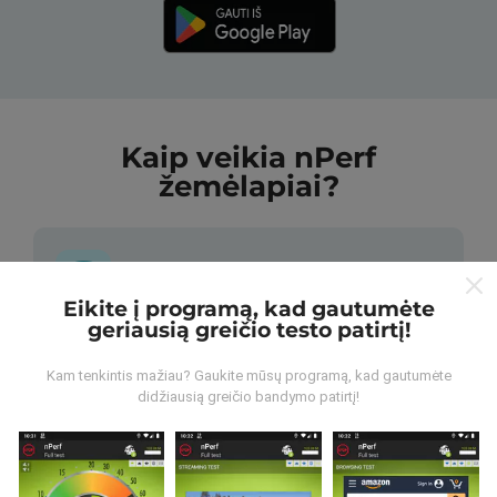
Kaip veikia nPerf
žemėlapiai?
Eikite į programą, kad gautumėte
geriausią greičio testo patirtį!
Iš kur gaunami duomenys?
Kam tenkintis mažiau? Gaukite mūsų programą, kad gautumėte
Duomenys renkami iš bandymų, kuriuos atliko „nPerf“
didžiausią greičio bandymo patirtį!
programos vartotojai. Tai testai, atliekami realiomis
sąlygomis, tiesiogiai lauke. Jei ir jūs norite įsitraukti,
tereikia atsisiųsti „nPerf“ programą į savo išmanųjį
telefoną.
Kuo daugiau duomenų, tuo išsamesni bus