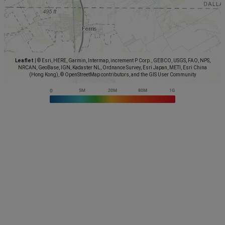
Leaflet
|
© Esri, HERE, Garmin, Intermap, increment P Corp., GEBCO, USGS, FAO, NPS,
NRCAN, GeoBase, IGN, Kadaster NL, Ordnance Survey, Esri Japan, METI, Esri China
(Hong Kong), © OpenStreetMap contributors, and the GIS User Community