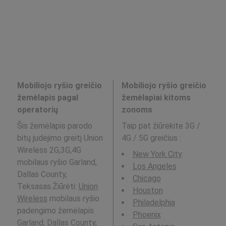
Mobiliojo ryšio greičio
Mobiliojo ryšio greičio
žemėlapis pagal
žemėlapiai kitoms
operatorių
zonoms
Šis žemėlapis parodo
Taip pat žiūrėkite 3G /
bitų judėjimo greitį Union
4G / 5G greičius
:
Wireless 2G,3G,4G
New York City
mobilaus ryšio Garland,
Los Angeles
Dallas County,
Chicago
Teksasas.Žiūrėti:
Union
Houston
Wireless
mobilaus ryšio
Philadelphia
padengimo žemėlapis
Phoenix
Garland, Dallas County,