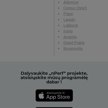
Arlington
Corpus Christi
Plano
Laredo
Lubbock
Irving
Amarillo
Grand Prairie
Brownsville
Dalyvaukite „nPerf“ projekte,
atsisiųskite mūsų programėlę
dabar !