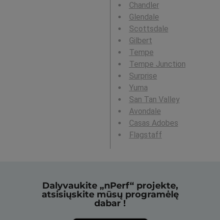
Chandler
Glendale
Scottsdale
Gilbert
Tempe
Tempe Junction
Surprise
Yuma
San Tan Valley
Avondale
Casas Adobes
Flagstaff
Dalyvaukite „nPerf“ projekte,
atsisiųskite mūsų programėlę
dabar !