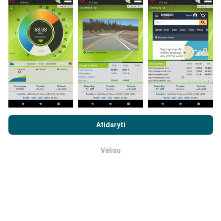
programos vartotojai. Tai testai, atliekami realiomis
sąlygomis, tiesiogiai lauke. Jei ir jūs norite įsitraukti,
tereikia atsisiųsti „nPerf“ programą į savo išmanųjį
telefoną.
Kuo daugiau duomenų, tuo išsamesni bus
žemėlapiai!
Visi bandymų rezultatai rodomi
žemėlapiuose. Filtravimo taisyklės taikomos prieš
skaičiavimo parodymus.
Naršydami „nPerf.com“ sutinkate su mūsų
privatumo ir slapukų
naudojimo politika
, taip pat su „nPerf“ testu
Galutinio
Atidaryti
vartotojo licencijos sutartis
.
Kaip atliekami atnaujinimai?
Vėliau
Gerai
Tinklo aprėpties žemėlapius robotas automatiškai
atnaujina kas valandą. Greičio žemėlapiai
atnaujinami
kas 15 minučių
. Duomenys rodomi dvejus metus. Po
dvejų metų seniausi duomenys iš žemėlapių
pašalinami kartą per mėnesį.