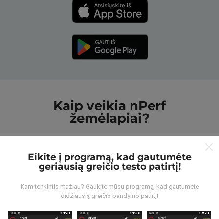
Kaip veikia nPerf
žemėlapiai?
Eikite į programą, kad gautumėte
geriausią greičio testo patirtį!
Iš kur gaunami duomenys?
Kam tenkintis mažiau? Gaukite mūsų programą, kad gautumėte
didžiausią greičio bandymo patirtį!
Duomenys renkami iš bandymų, kuriuos atliko „nPerf“