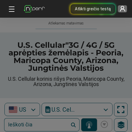
Atlikti greičio testą
Atliekamas matavimas
U.S. Cellular"3G / 4G / 5G
aprėpties žemėlapis - Peoria,
Maricopa County, Arizona,
Jungtinės Valstijos
U.S. Cellular korinis rišys Peoria, Maricopa County,
Arizona, Jungtinės Valstijos
US
U.S. Cellular