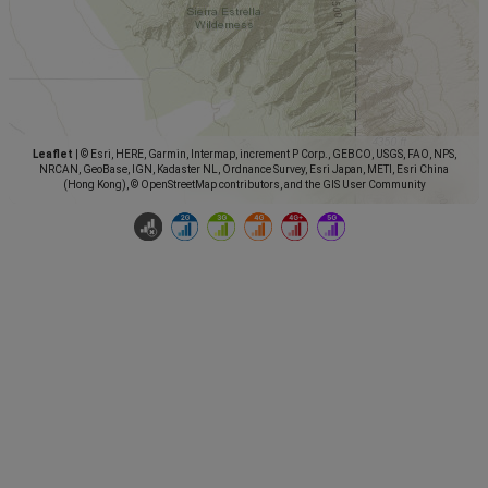
Leaflet
|
© Esri, HERE, Garmin, Intermap, increment P Corp., GEBCO, USGS, FAO, NPS,
NRCAN, GeoBase, IGN, Kadaster NL, Ordnance Survey, Esri Japan, METI, Esri China
(Hong Kong), © OpenStreetMap contributors, and the GIS User Community