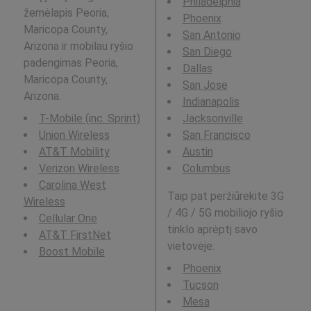
Philadelphia
žemėlapis Peoria,
Phoenix
Maricopa County,
San Antonio
Arizona ir mobilau ryšio
San Diego
padengimas Peoria,
Dallas
Maricopa County,
San Jose
Arizona.
Indianapolis
T-Mobile (inc. Sprint)
Jacksonville
Union Wireless
San Francisco
AT&T Mobility
Austin
Verizon Wireless
Columbus
Carolina West
Taip pat peržiūrėkite 3G
Wireless
/ 4G / 5G mobiliojo ryšio
Cellular One
tinklo aprėptį savo
AT&T FirstNet
vietovėje:
Boost Mobile
Phoenix
Tucson
Mesa