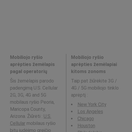
Mobiliojo ryšio
Mobiliojo ryšio
aprėpties žemėlapis
aprėpties žemėlapiai
pagal operatorių
kitoms zonoms
Šis žemėlapis parodo
Taip pat žiūrėkite 3G /
padengimą U.S. Cellular
4G / 5G mobiliojo tinklo
2G, 3G, 4G and 5G
aprėptį
:
mobilaus ryšio Peoria,
New York City
Maricopa County,
Los Angeles
Arizona. Žiūrėti :
U.S.
Chicago
Cellular
mobilaus ryšio
Houston
bitų judėjimo greičio