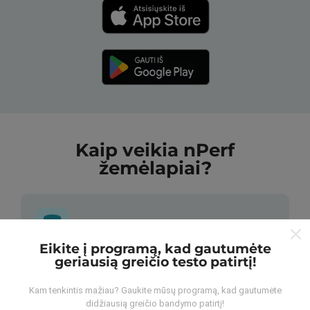
Kaip veikia nPerf
žemėlapiai?
Eikite į programą, kad gautumėte
geriausią greičio testo patirtį!
Iš kur gaunami duomenys?
Kam tenkintis mažiau? Gaukite mūsų programą, kad gautumėte
Duomenys renkami iš bandymų, kuriuos atliko „nPerf“
didžiausią greičio bandymo patirtį!