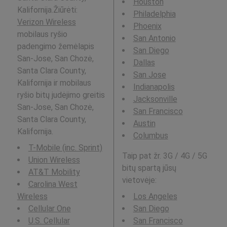
Houston
Kalifornija.Žiūrėti:
Philadelphia
Verizon Wireless
Phoenix
mobilaus ryšio
San Antonio
padengimo žemėlapis
San Diego
San-Jose, San Chozė,
Dallas
Santa Clara County,
San Jose
Kalifornija ir mobilaus
Indianapolis
ryšio bitų judėjimo greitis
Jacksonville
San-Jose, San Chozė,
San Francisco
Santa Clara County,
Austin
Kalifornija.
Columbus
T-Mobile (inc. Sprint)
Taip pat žr. 3G / 4G / 5G
Union Wireless
bitų spartą jūsų
AT&T Mobility
vietovėje:
Carolina West
Wireless
Los Angeles
Cellular One
San Diego
U.S. Cellular
San Francisco