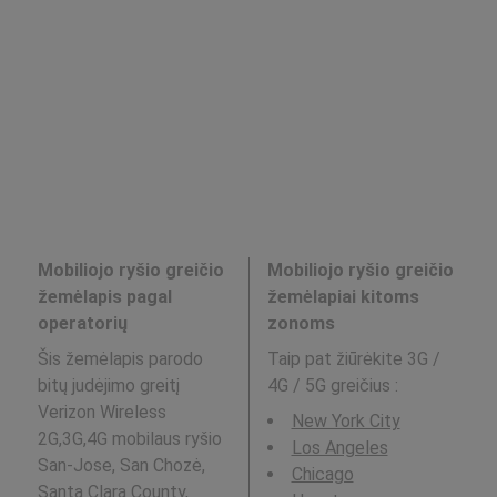
Mobiliojo ryšio greičio
Mobiliojo ryšio greičio
žemėlapis pagal
žemėlapiai kitoms
operatorių
zonoms
Šis žemėlapis parodo
Taip pat žiūrėkite 3G /
bitų judėjimo greitį
4G / 5G greičius
:
Verizon Wireless
New York City
2G,3G,4G mobilaus ryšio
Los Angeles
San-Jose, San Chozė,
Chicago
Santa Clara County,