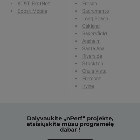
AT&T FirstNet
Fresno
Boost Mobile
Sacramento
Long Beach
Oakland
Bakersfield
Anaheim
Santa Ana
Riverside
Stockton
Chula Vista
Fremont
Irvine
Dalyvaukite „nPerf“ projekte,
atsisiųskite mūsų programėlę
dabar !