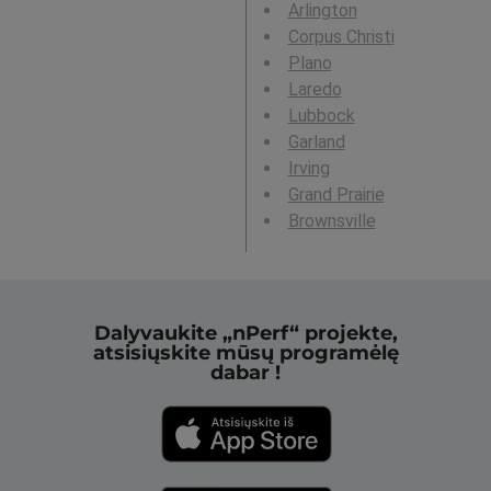
Arlington
Corpus Christi
Plano
Laredo
Lubbock
Garland
Irving
Grand Prairie
Brownsville
Dalyvaukite „nPerf“ projekte,
atsisiųskite mūsų programėlę
dabar !