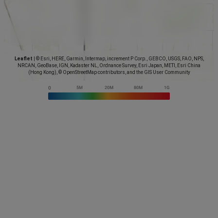
Leaflet
|
© Esri, HERE, Garmin, Intermap, increment P Corp., GEBCO, USGS, FAO, NPS,
NRCAN, GeoBase, IGN, Kadaster NL, Ordnance Survey, Esri Japan, METI, Esri China
(Hong Kong), © OpenStreetMap contributors, and the GIS User Community