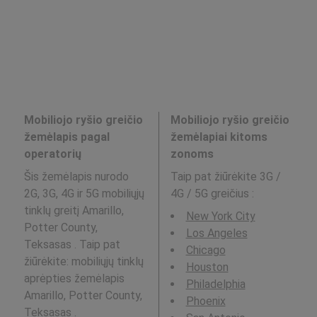
Mobiliojo ryšio greičio
Mobiliojo ryšio greičio
žemėlapis pagal
žemėlapiai kitoms
operatorių
zonoms
Šis žemėlapis nurodo
Taip pat žiūrėkite 3G /
2G, 3G, 4G ir 5G mobiliųjų
4G / 5G greičius
:
tinklų greitį Amarillo,
New York City
Potter County,
Los Angeles
Teksasas . Taip pat
Chicago
žiūrėkite: mobiliųjų tinklų
Houston
aprėpties žemėlapis
Philadelphia
Amarillo, Potter County,
Phoenix
Teksasas .