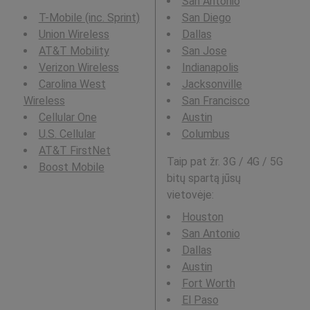
San Antonio
T-Mobile (inc. Sprint)
San Diego
Union Wireless
Dallas
AT&T Mobility
San Jose
Verizon Wireless
Indianapolis
Carolina West
Jacksonville
Wireless
San Francisco
Cellular One
Austin
U.S. Cellular
Columbus
AT&T FirstNet
Taip pat žr. 3G / 4G / 5G
Boost Mobile
bitų spartą jūsų
vietovėje:
Houston
San Antonio
Dallas
Austin
Fort Worth
El Paso