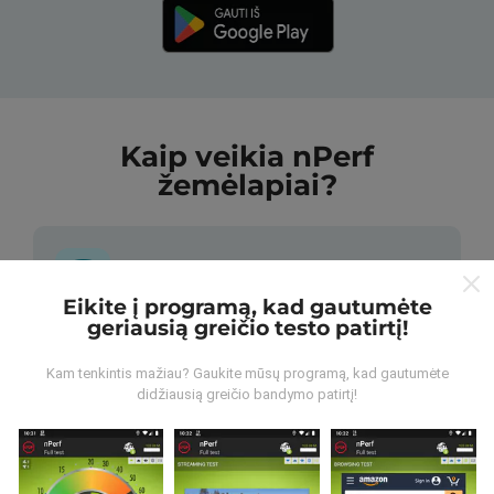
Kaip veikia nPerf
žemėlapiai?
Eikite į programą, kad gautumėte
geriausią greičio testo patirtį!
Iš kur gaunami duomenys?
Kam tenkintis mažiau? Gaukite mūsų programą, kad gautumėte
Duomenys renkami iš bandymų, kuriuos atliko „nPerf“
didžiausią greičio bandymo patirtį!
programos vartotojai. Tai testai, atliekami realiomis
sąlygomis, tiesiogiai lauke. Jei ir jūs norite įsitraukti,
tereikia atsisiųsti „nPerf“ programą į savo išmanųjį
telefoną.
Kuo daugiau duomenų, tuo išsamesni bus