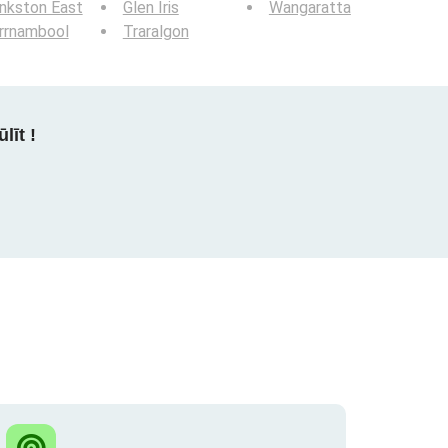
nkston East
Glen Iris
Wangaratta
rrnambool
Traralgon
līt !