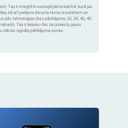
em. Tas ir integrēts esošajā pilota kabīnē, kurā jau
stika, kā arī piekļuve ātruma testa rezultātiem un
us pēc tehnoloģijas (bez pārklājuma, 2G, 3G, 4G, 4G
neši). Tas ir lielisks rīks, lai izsekotu jauno
u sliktas signāla pārklājuma zonas.