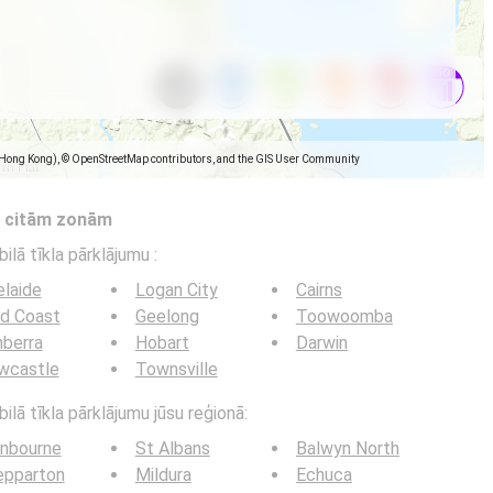
(Hong Kong), © OpenStreetMap contributors, and the GIS User Community
s citām zonām
bilā tīkla pārklājumu
:
laide
Logan City
Cairns
ld Coast
Geelong
Toowoomba
berra
Hobart
Darwin
wcastle
Townsville
ilā tīkla pārklājumu jūsu reģionā:
anbourne
St Albans
Balwyn North
epparton
Mildura
Echuca