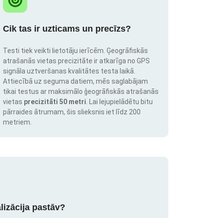
Cik tas ir uzticams un precīzs?
Testi tiek veikti lietotāju ierīcēm. Ģeogrāfiskās
atrašanās vietas precizitāte ir atkarīga no GPS
signāla uztveršanas kvalitātes testa laikā.
Attiecībā uz seguma datiem, mēs saglabājam
tikai testus ar maksimālo ģeogrāfiskās atrašanās
vietas
precizitāti 50 metri
. Lai lejupielādētu bitu
pārraides ātrumam, šis slieksnis iet līdz 200
metriem.
lizācija pastāv?