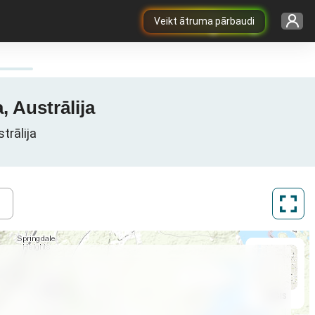
Veikt ātruma pārbaudi
, Austrālija
trālija
ArcGIS