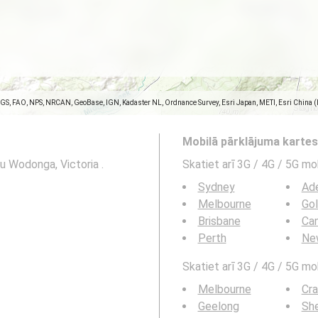
SGS, FAO, NPS, NRCAN, GeoBase, IGN, Kadaster NL, Ordnance Survey, Esri Japan, METI, Esri China 
Mobilā pārklājuma karte
mu Wodonga, Victoria .
Skatiet arī 3G / 4G / 5G mo
Sydney
Ade
Melbourne
Go
Brisbane
Can
Perth
Ne
Skatiet arī 3G / 4G / 5G mob
Melbourne
Cr
Geelong
Sh