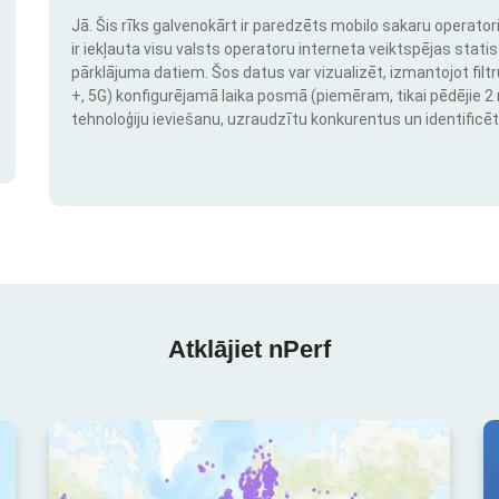
Jā. Šis rīks galvenokārt ir paredzēts mobilo sakaru operatori
ir iekļauta visu valsts operatoru interneta veiktspējas stati
pārklājuma datiem. Šos datus var vizualizēt, izmantojot filtr
+, 5G) konfigurējamā laika posmā (piemēram, tikai pēdējie 2 mē
tehnoloģiju ieviešanu, uzraudzītu konkurentus un identificēt
Atklājiet nPerf