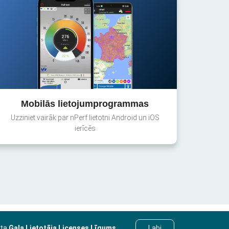
Mobilās lietojumprogrammas
Uzziniet vairāk par nPerf lietotni Android un iOS
ierīcēs
sta
Gala Lietotāja Licenses Līgums
.
Labi