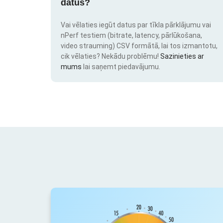
datus?
Vai vēlaties iegūt datus par tīkla pārklājumu vai
nPerf testiem (bitrate, latency, pārlūkošana,
video strauming) CSV formātā, lai tos izmantotu,
cik vēlaties? Nekādu problēmu!
Sazinieties ar
mums
lai saņemt piedavājumu.