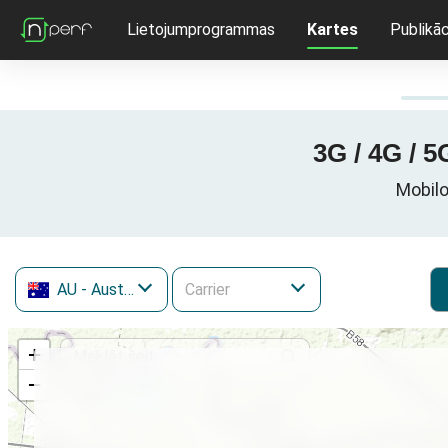
Lietojumprogrammas
Kartes
Publikāc
3G / 4G / 5
Mobilo
AU
- Austrālija
+
−