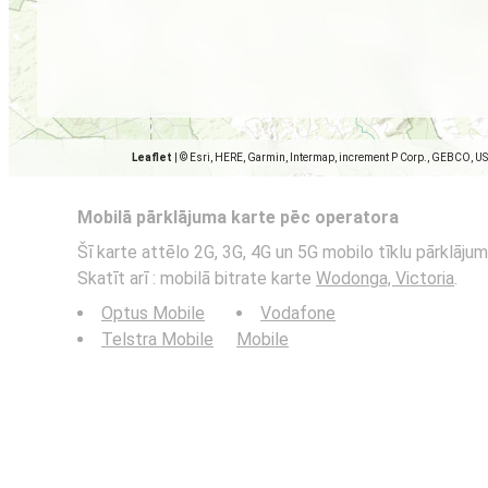
Leaflet
|
© Esri, HERE, Garmin, Intermap, increment P Corp., GEBCO, U
Mobilā pārklājuma karte pēc operatora
Šī karte attēlo 2G, 3G, 4G un 5G mobilo tīklu pārklāju
Skatīt arī : mobilā bitrate karte
Wodonga, Victoria
.
Optus Mobile
Vodafone
Telstra Mobile
Mobile