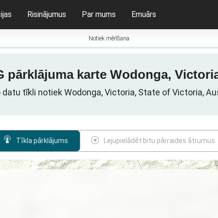
ijas
Risinājumus
Par mums
Emuārs
Notiek mērīšana
G pārklājuma karte Wodonga, Victoria
 datu tīkli notiek Wodonga, Victoria, State of Victoria, Aus
Tīkla pārklājums
Lejupielādēt bitu pārraides ātrumus