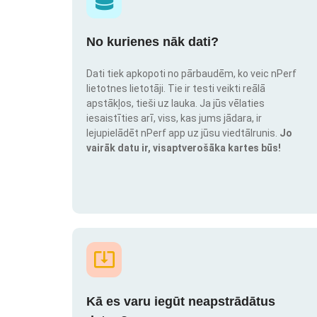
No kurienes nāk dati?
Dati tiek apkopoti no pārbaudēm, ko veic nPerf
lietotnes lietotāji. Tie ir testi veikti reālā
apstākļos, tieši uz lauka. Ja jūs vēlaties
iesaistīties arī, viss, kas jums jādara, ir
lejupielādēt nPerf app uz jūsu viedtālrunis.
Jo
vairāk datu ir, visaptverošāka kartes būs!
Kā es varu iegūt neapstrādātus