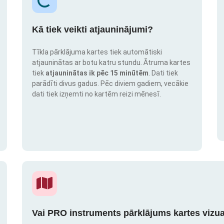
Kā tiek veikti atjauninājumi?
Tīkla pārklājuma kartes tiek automātiski
atjauninātas ar botu katru stundu. Ātruma kartes
tiek
atjauninātas ik pēc 15 minūtēm
. Dati tiek
parādīti divus gadus. Pēc diviem gadiem, vecākie
dati tiek izņemti no kartēm reizi mēnesī.
Vai PRO instruments pārklājums kartes vizua