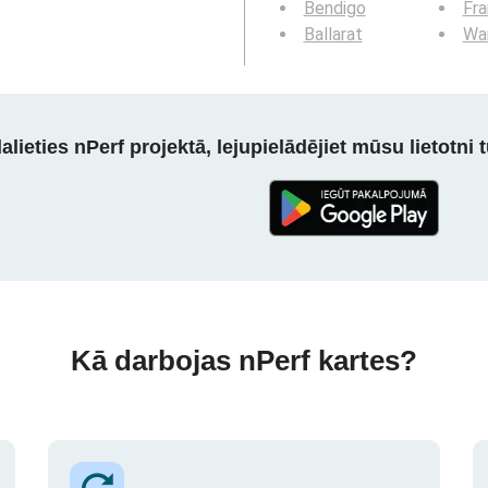
Bendigo
Fra
Ballarat
Wa
alieties nPerf projektā, lejupielādējiet mūsu lietotni tū
Kā darbojas nPerf kartes?