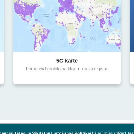
5G karte
Pārbaudiet mobilo pārklājumu savā reģionā
dencialitātes un Sīkdatņu Lietošanas Politikai
kā arī mūsu nPerf te