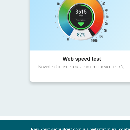
Web speed test
Novērtējiet interneta savienojumu ar vienu klikšķi
Pārlūkojot vietni nPerf.com, jūs piekrītat mūsu
Konfi