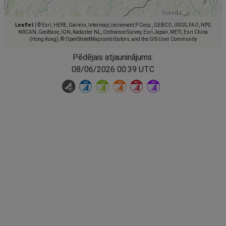
Leaflet
|
© Esri, HERE, Garmin, Intermap, increment P Corp., GEBCO, USGS, FAO, NPS,
NRCAN, GeoBase, IGN, Kadaster NL, Ordnance Survey, Esri Japan, METI, Esri China
(Hong Kong), © OpenStreetMap contributors, and the GIS User Community
Pēdējais atjauninājums:
08/06/2026 00:39 UTC