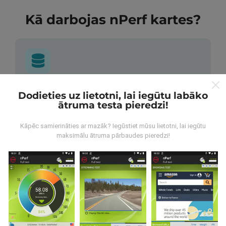
Kā darbojas nPerf kartes?
No kurienes nāk dati?
Dodieties uz lietotni, lai iegūtu labāko
ātruma testa pieredzi!
Dati tiek apkopoti no pārbaudēm, ko veic nPerf
lietotnes lietotāji. Tie ir testi veikti reālā apstākļos,
Kāpēc samierināties ar mazāk? Iegūstiet mūsu lietotni, lai iegūtu
tieši uz lauka. Ja jūs vēlaties iesaistīties arī, viss, kas
maksimālu ātruma pārbaudes pieredzi!
jums jādara, ir lejupielādēt nPerf app uz jūsu
viedtālrunis.
Jo vairāk datu ir, visaptverošāka kartes
būs!