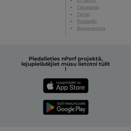
El Cerrito
Caicedonia
Zarzal
Roldanillo
Buenaventura
Piedalieties nPerf projektā,
lejupielādējiet mūsu lietotni tūlīt
!