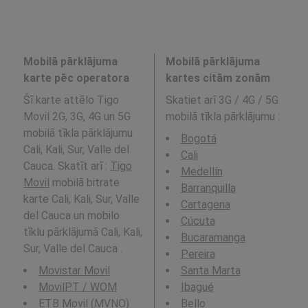
Mobilā pārklājuma
Mobilā pārklājuma
karte pēc operatora
kartes citām zonām
Šī karte attēlo Tigo
Skatiet arī 3G / 4G / 5G
Movil 2G, 3G, 4G un 5G
mobilā tīkla pārklājumu
:
mobilā tīkla pārklājumu
Bogotá
Cali, Kali, Sur, Valle del
Cali
Cauca. Skatīt arī :
Tigo
Medellín
Movil
mobilā bitrate
Barranquilla
karte Cali, Kali, Sur, Valle
Cartagena
del Cauca un mobilo
Cúcuta
tīklu pārklājumā Cali, Kali,
Bucaramanga
Sur, Valle del Cauca .
Pereira
Movistar Movil
Santa Marta
MovilPT / WOM
Ibagué
ETB Movil (MVNO)
Bello