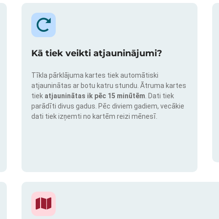
Kā tiek veikti atjauninājumi?
Tīkla pārklājuma kartes tiek automātiski
atjauninātas ar botu katru stundu. Ātruma kartes
tiek
atjauninātas ik pēc 15 minūtēm
. Dati tiek
parādīti divus gadus. Pēc diviem gadiem, vecākie
dati tiek izņemti no kartēm reizi mēnesī.