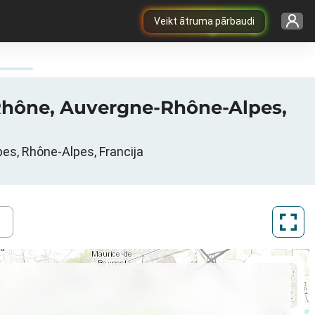
Veikt ātruma pārbaudi
, Rhône, Auvergne-Rhône-Alpes,
pes, Rhône-Alpes, Francija
ArcGIS