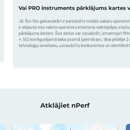
Vai PRO instruments pārklājums kartes v
Jā. Šis rīks galvenokārt ir paredzēts mobilo sakaru operatori
ir iekļauta visu valsts operatoru interneta veiktspējas stati
pārklājuma datiem. Šos datus var vizualizēt, izmantojot filtr
+, 5G) konfigurējamā laika posmā (piemēram, tikai pēdējie 2 mē
tehnoloģiju ieviešanu, uzraudzītu konkurentus un identificēt
Atklājiet nPerf