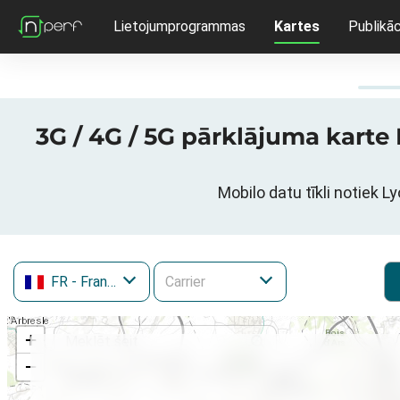
Lietojumprogrammas
Kartes
Publikāc
3G / 4G / 5G pārklājuma karte
Mobilo datu tīkli notiek 
FR
- Francija
+
−