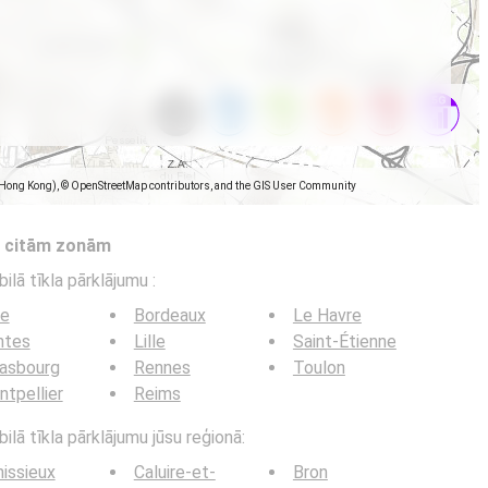
(Hong Kong), © OpenStreetMap contributors, and the GIS User Community
s citām zonām
bilā tīkla pārklājumu
:
ce
Bordeaux
Le Havre
ntes
Lille
Saint-Étienne
rasbourg
Rennes
Toulon
tpellier
Reims
ilā tīkla pārklājumu jūsu reģionā:
issieux
Caluire-et-
Bron