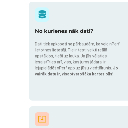
No kurienes nāk dati?
Dati tiek apkopoti no pārbaudēm, ko veic nPerf
lietotnes lietotāji. Tie ir testi veikti reālā
apstākļos, tieši uz lauka. Ja jūs vēlaties
iesaistīties arī, viss, kas jums jādara, ir
lejupielādēt nPerf app uz jūsu viedtālrunis.
Jo
vairāk datu ir, visaptverošāka kartes būs!