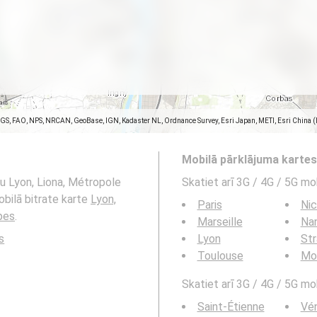
SGS, FAO, NPS, NRCAN, GeoBase, IGN, Kadaster NL, Ordnance Survey, Esri Japan, METI, Esri China 
Mobilā pārklājuma karte
mu Lyon, Liona, Métropole
Skatiet arī 3G / 4G / 5G mo
obilā bitrate karte
Lyon,
Paris
Ni
pes
.
Marseille
Na
s
Lyon
St
Toulouse
Mon
Skatiet arī 3G / 4G / 5G mob
Saint-Étienne
Vén