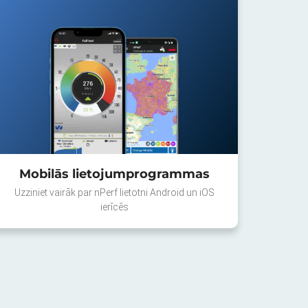
Mobilās lietojumprogrammas
Uzziniet vairāk par nPerf lietotni Android un iOS
ierīcēs