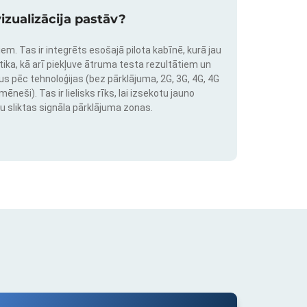
izualizācija pastāv?
em. Tas ir integrēts esošajā pilota kabīnē, kurā jau
stika, kā arī piekļuve ātruma testa rezultātiem un
us pēc tehnoloģijas (bez pārklājuma, 2G, 3G, 4G, 4G
neši). Tas ir lielisks rīks, lai izsekotu jauno
u sliktas signāla pārklājuma zonas.