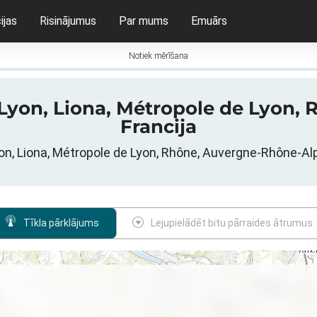
ijas
Risinājumus
Par mums
Emuārs
Notiek mērīšana
 Lyon, Liona, Métropole de Lyon
Francija
Lyon, Liona, Métropole de Lyon, Rhône, Auvergne-Rhône-Al
Tīkla pārklājums
Lejupielādēt bitu pārraides ātrumus