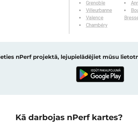
Grenoble
An
Villeurbanne
Bou
Valence
Bress
Chambéry
eties nPerf projektā, lejupielādējiet mūsu lietotni
Kā darbojas nPerf kartes?