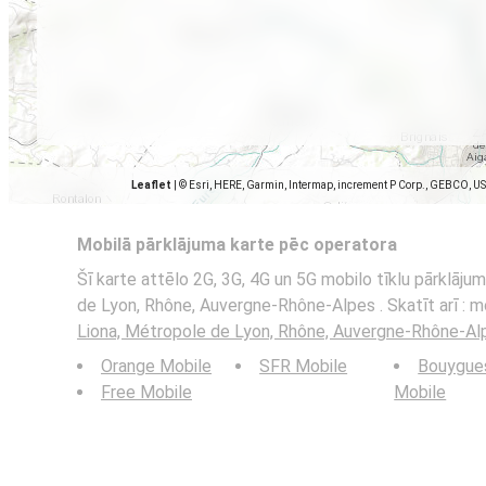
Leaflet
|
© Esri, HERE, Garmin, Intermap, increment P Corp., GEBCO, U
Mobilā pārklājuma karte pēc operatora
Šī karte attēlo 2G, 3G, 4G un 5G mobilo tīklu pārklāju
de Lyon, Rhône, Auvergne-Rhône-Alpes . Skatīt arī : m
Liona, Métropole de Lyon, Rhône, Auvergne-Rhône-Al
Orange Mobile
SFR Mobile
Bouygue
Free Mobile
Mobile