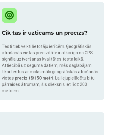
Cik tas ir uzticams un precīzs?
Testi tiek veikti lietotāju ierīcēm. Ģeogrāfiskās
atrašanās vietas precizitāte ir atkarīga no GPS
signāla uztveršanas kvalitātes testa laikā.
Attiecībā uz seguma datiem, mēs saglabājam
tikai testus ar maksimālo ģeogrāfiskās atrašanās
vietas
precizitāti 50 metri
. Lai lejupielādētu bitu
pārraides ātrumam, šis slieksnis iet līdz 200
metriem.