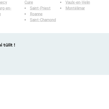
necy
Cuire
Vaulx-en-Velin
rg-en-
Saint-Priest
Montélimar
e
Roanne
Saint-Chamond
 tūlīt !