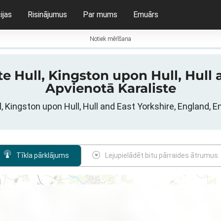
ijas
Risinājumus
Par mums
Emuārs
Notiek mērīšana
te Hull, Kingston upon Hull, Hull 
Apvienotā Karaliste
ll, Kingston upon Hull, Hull and East Yorkshire, England, 
Tīkla pārklājums
Lejupielādēt bitu pārraides ātrumus