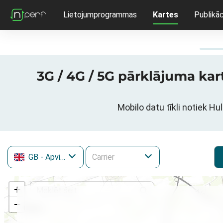
Lietojumprogrammas
Kartes
Publikāc
3G / 4G / 5G pārklājuma kar
Mobilo datu tīkli notiek Hu
GB
- Apvienotā Karaliste
+
−