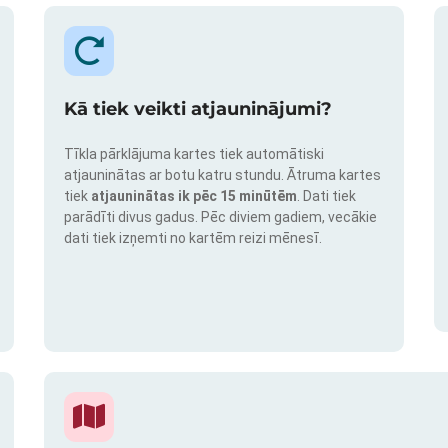
Kā tiek veikti atjauninājumi?
Tīkla pārklājuma kartes tiek automātiski
atjauninātas ar botu katru stundu. Ātruma kartes
tiek
atjauninātas ik pēc 15 minūtēm
. Dati tiek
parādīti divus gadus. Pēc diviem gadiem, vecākie
dati tiek izņemti no kartēm reizi mēnesī.