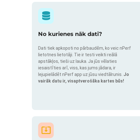
No kurienes nāk dati?
Dati tiek apkopoti no pārbaudēm, ko veic nPerf
lietotnes lietotāji. Tie ir testi veikti reālā
apstākļos, tieši uz lauka. Ja jūs vēlaties
iesaistīties arī, viss, kas jums jādara, ir
lejupielādēt nPerf app uz jūsu viedtālrunis.
Jo
vairāk datu ir, visaptverošāka kartes būs!