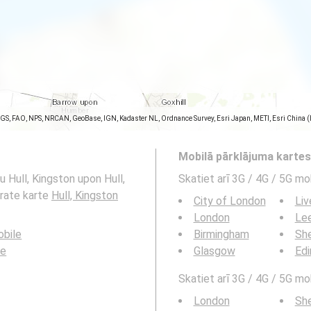
SGS, FAO, NPS, NRCAN, GeoBase, IGN, Kadaster NL, Ordnance Survey, Esri Japan, METI, Esri China 
Mobilā pārklājuma karte
u Hull, Kingston upon Hull,
Skatiet arī 3G / 4G / 5G mo
itrate karte
Hull, Kingston
City of London
Liv
London
Le
bile
Birmingham
She
le
Glasgow
Edi
Skatiet arī 3G / 4G / 5G mob
London
She