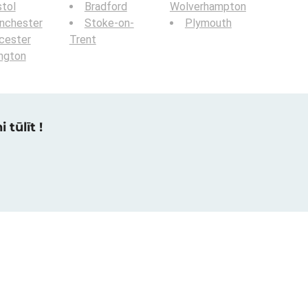
stol
Bradford
Wolverhampton
nchester
Stoke-on-
Plymouth
cester
Trent
ington
 tūlīt !