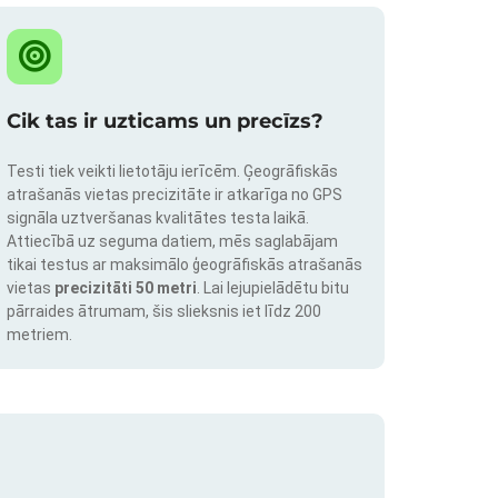
Cik tas ir uzticams un precīzs?
Testi tiek veikti lietotāju ierīcēm. Ģeogrāfiskās
atrašanās vietas precizitāte ir atkarīga no GPS
signāla uztveršanas kvalitātes testa laikā.
Attiecībā uz seguma datiem, mēs saglabājam
tikai testus ar maksimālo ģeogrāfiskās atrašanās
vietas
precizitāti 50 metri
. Lai lejupielādētu bitu
pārraides ātrumam, šis slieksnis iet līdz 200
metriem.