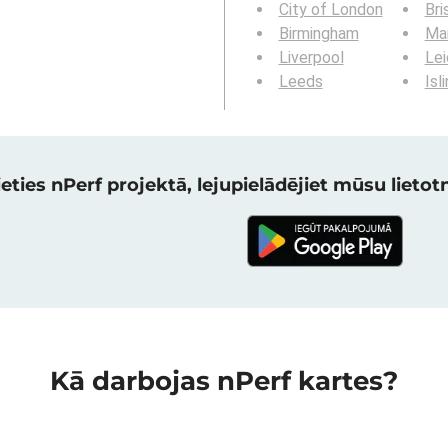
City of London
Bri
Birmingham
Ma
Liverpool
Lei
Leeds
Isl
eties nPerf projektā, lejupielādējiet mūsu lietotni
Kā darbojas nPerf kartes?