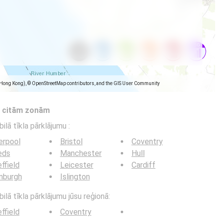
(Hong Kong), © OpenStreetMap contributors, and the GIS User Community
s citām zonām
bilā tīkla pārklājumu
:
erpool
Bristol
Coventry
eds
Manchester
Hull
ffield
Leicester
Cardiff
nburgh
Islington
ilā tīkla pārklājumu jūsu reģionā:
ffield
Coventry