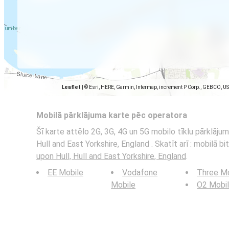
Leaflet
|
© Esri, HERE, Garmin, Intermap, increment P Corp., GEBCO, U
Mobilā pārklājuma karte pēc operatora
Šī karte attēlo 2G, 3G, 4G un 5G mobilo tīklu pārklājum
Hull and East Yorkshire, England . Skatīt arī : mobilā b
upon Hull, Hull and East Yorkshire, England
.
EE Mobile
Vodafone
Three Mo
Mobile
O2 Mobi