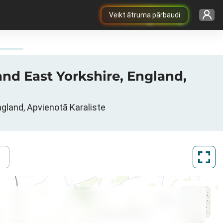
Veikt ātruma pārbaudi
and East Yorkshire, England,
England, Apvienotā Karaliste
ArcGIS