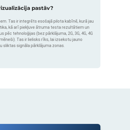
izualizācija pastāv?
em. Tas ir integrēts esošajā pilota kabīnē, kurā jau
stika, kā arī piekļuve ātruma testa rezultātiem un
us pēc tehnoloģijas (bez pārklājuma, 2G, 3G, 4G, 4G
neši). Tas ir lielisks rīks, lai izsekotu jauno
u sliktas signāla pārklājuma zonas.