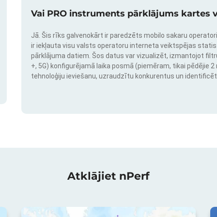
Vai PRO instruments pārklājums kartes v
Jā. Šis rīks galvenokārt ir paredzēts mobilo sakaru operatori
ir iekļauta visu valsts operatoru interneta veiktspējas stati
pārklājuma datiem. Šos datus var vizualizēt, izmantojot filtr
+, 5G) konfigurējamā laika posmā (piemēram, tikai pēdējie 2 mē
tehnoloģiju ieviešanu, uzraudzītu konkurentus un identificēt
Atklājiet nPerf