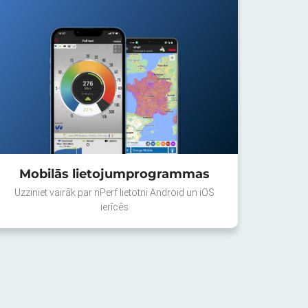
Mobilās lietojumprogrammas
Uzziniet vairāk par nPerf lietotni Android un iOS
ierīcēs