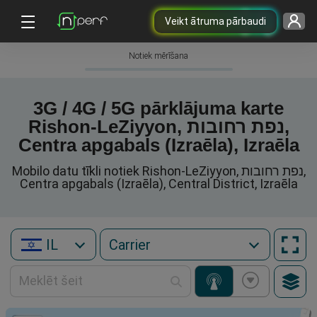
Veikt ātruma pārbaudi
Notiek mērīšana
3G / 4G / 5G pārklājuma karte
Rishon-LeZiyyon, נפת רחובות,
Centra apgabals (Izraēla), Izraēla
Mobilo datu tīkli notiek Rishon-LeZiyyon, נפת רחובות,
Centra apgabals (Izraēla), Central District, Izraēla
IL