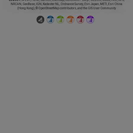
NRCAN, GeoBase, IGN, Kadaster NL, Ordnance Survey, Esri Japan, METI, Esri China
(Hong Kong), © OpenStreetMap contributors, and the GIS User Community