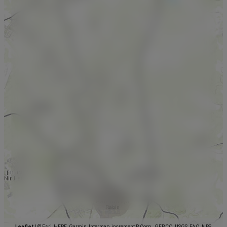
Leaflet
|
© Esri, HERE, Garmin, Intermap, increment P Corp., GEBCO, USGS, FAO, NPS,