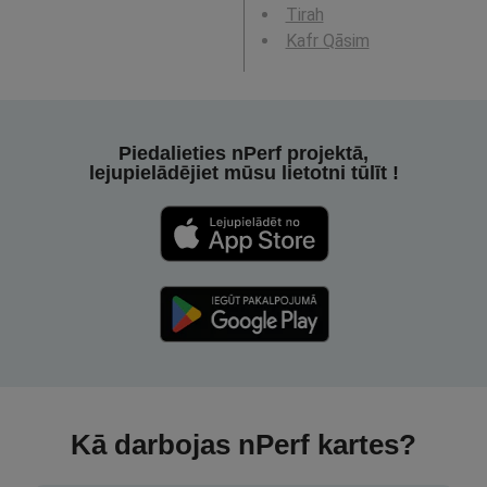
Tirah
Kafr Qāsim
Piedalieties nPerf projektā,
lejupielādējiet mūsu lietotni tūlīt !
Kā darbojas nPerf kartes?