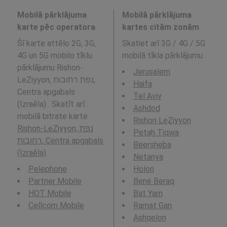
Mobilā pārklājuma
Mobilā pārklājuma
karte pēc operatora
kartes citām zonām
Šī karte attēlo 2G, 3G,
Skatiet arī 3G / 4G / 5G
4G un 5G mobilo tīklu
mobilā tīkla pārklājumu
:
pārklājumu Rishon-
Jerusalem
LeZiyyon, נפת רחובות,
Haifa
Centra apgabals
Tel Aviv
(Izraēla) . Skatīt arī :
Ashdod
mobilā bitrate karte
Rishon LeẔiyyon
Rishon-LeZiyyon, נפת
Petaẖ Tiqwa
רחובות, Centra apgabals
Beersheba
(Izraēla)
.
Netanya
Pelephone
H̱olon
Partner Mobile
Bené Beraq
HOT Mobile
Bat Yam
Cellcom Mobile
Ramat Gan
Ashqelon