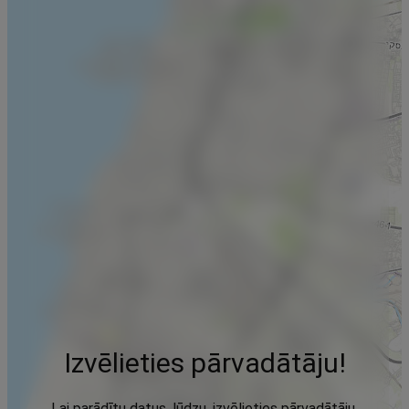
Izvēlieties pārvadātāju!
Lai parādītu datus, lūdzu, izvēlieties pārvadātāju,