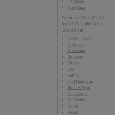
Herzliyya
Kfar Saba
Skatiet arī 3G / 4G / 5G
mobilā tīkla pārklājumu
jūsu reģionā:
Petaẖ Tiqwa
Netanya
Kfar Saba
Ra'anana
Modiin
Lod
Ramla
Hod HaSharon
Rosh Ha‘Ayin
Ness Ziona
Eṭ Ṭaiyiba
Yavné
Yehud