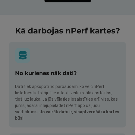
Kā darbojas nPerf kartes?
No kurienes nāk dati?
Dati tiek apkopoti no pārbaudēm, ko veic nPerf
lietotnes lietotāji. Tie ir testi veikti reālā apstākļos,
tieši uz lauka. Ja jūs vēlaties iesaistīties arī, viss, kas
jums jādara, ir lejupielādēt nPerf app uz jūsu
viedtālrunis.
Jo vairāk datu ir, visaptverošāka kartes
būs!