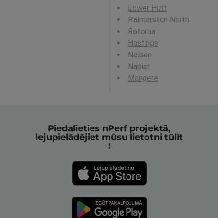
Lower Hutt
Palmerston North
Rotorua
Hastings
Nelson
Napier
Mangere
Piedalieties nPerf projektā,
lejupielādējiet mūsu lietotni tūlīt
!