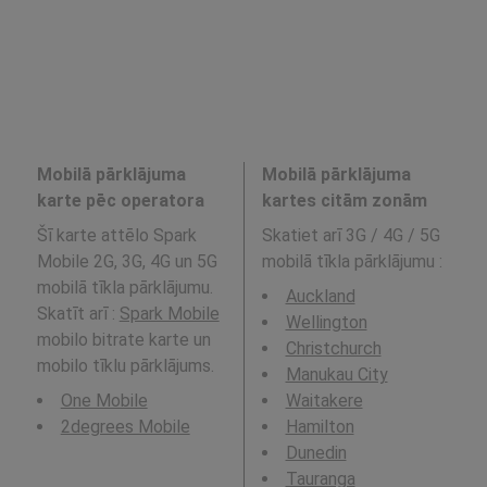
Mobilā pārklājuma
Mobilā pārklājuma
karte pēc operatora
kartes citām zonām
Šī karte attēlo Spark
Skatiet arī 3G / 4G / 5G
Mobile 2G, 3G, 4G un 5G
mobilā tīkla pārklājumu
:
mobilā tīkla pārklājumu.
Auckland
Skatīt arī :
Spark Mobile
Wellington
mobilo bitrate karte un
Christchurch
mobilo tīklu pārklājums.
Manukau City
One Mobile
Waitakere
2degrees Mobile
Hamilton
Dunedin
Tauranga