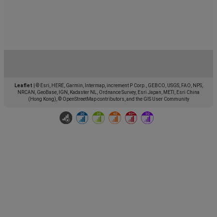
Leaflet
|
© Esri, HERE, Garmin, Intermap, increment P Corp., GEBCO, USGS, FAO, NPS,
NRCAN, GeoBase, IGN, Kadaster NL, Ordnance Survey, Esri Japan, METI, Esri China
(Hong Kong), © OpenStreetMap contributors, and the GIS User Community