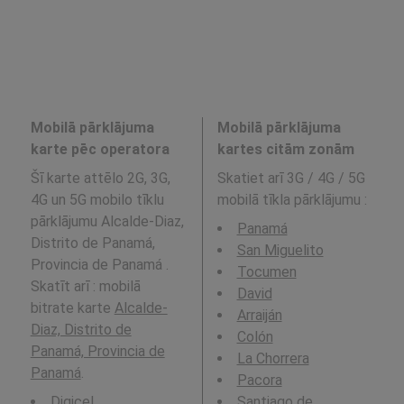
Mobilā pārklājuma
Mobilā pārklājuma
karte pēc operatora
kartes citām zonām
Šī karte attēlo 2G, 3G,
Skatiet arī 3G / 4G / 5G
4G un 5G mobilo tīklu
mobilā tīkla pārklājumu
:
pārklājumu Alcalde-Diaz,
Panamá
Distrito de Panamá,
San Miguelito
Provincia de Panamá .
Tocumen
Skatīt arī : mobilā
David
bitrate karte
Alcalde-
Arraiján
Diaz, Distrito de
Colón
Panamá, Provincia de
La Chorrera
Panamá
.
Pacora
Digicel
Santiago de