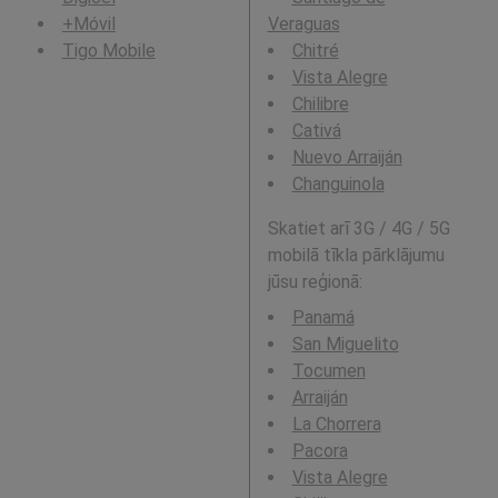
+Móvil
Veraguas
Tigo Mobile
Chitré
Vista Alegre
Chilibre
Cativá
Nuevo Arraiján
Changuinola
Skatiet arī 3G / 4G / 5G
mobilā tīkla pārklājumu
jūsu reģionā:
Panamá
San Miguelito
Tocumen
Arraiján
La Chorrera
Pacora
Vista Alegre