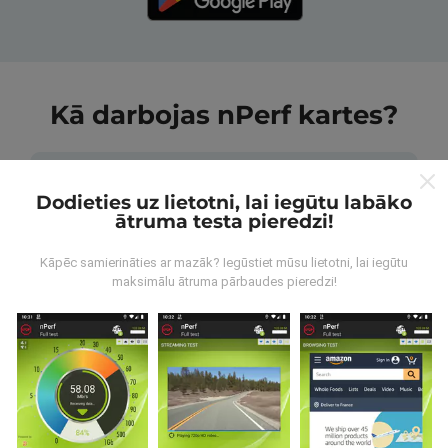
Kā darbojas nPerf kartes?
Dodieties uz lietotni, lai iegūtu labāko
ātruma testa pieredzi!
No kurienes nāk dati?
Kāpēc samierināties ar mazāk? Iegūstiet mūsu lietotni, lai iegūtu
maksimālu ātruma pārbaudes pieredzi!
Dati tiek apkopoti no pārbaudēm, ko veic nPerf
lietotnes lietotāji. Tie ir testi veikti reālā apstākļos,
tieši uz lauka. Ja jūs vēlaties iesaistīties arī, viss, kas
jums jādara, ir lejupielādēt nPerf app uz jūsu
viedtālrunis.
Jo vairāk datu ir, visaptverošāka kartes
būs!