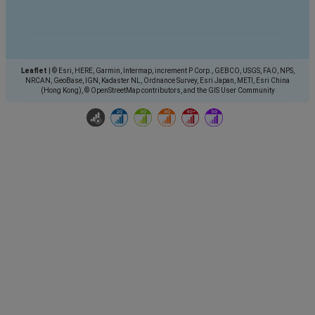
Leaflet
|
© Esri, HERE, Garmin, Intermap, increment P Corp., GEBCO, USGS, FAO, NPS,
NRCAN, GeoBase, IGN, Kadaster NL, Ordnance Survey, Esri Japan, METI, Esri China
(Hong Kong), © OpenStreetMap contributors, and the GIS User Community