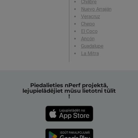
Chilibre
Nuevo Arraiján
Veracruz
Chepo
El Coco
Ancón
Guadalupe
La Mitra
Piedalieties nPerf projektā,
lejupielādējiet mūsu lietotni tūlīt
!