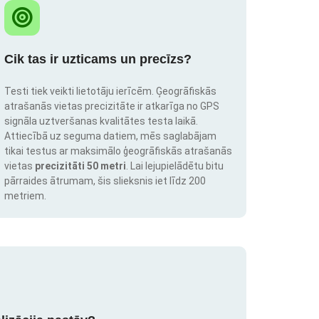
Cik tas ir uzticams un precīzs?
Testi tiek veikti lietotāju ierīcēm. Ģeogrāfiskās
atrašanās vietas precizitāte ir atkarīga no GPS
signāla uztveršanas kvalitātes testa laikā.
Attiecībā uz seguma datiem, mēs saglabājam
tikai testus ar maksimālo ģeogrāfiskās atrašanās
vietas
precizitāti 50 metri
. Lai lejupielādētu bitu
pārraides ātrumam, šis slieksnis iet līdz 200
metriem.