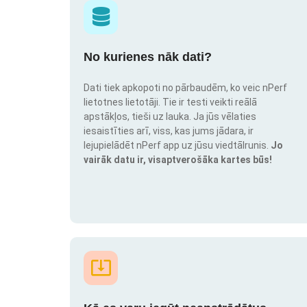
No kurienes nāk dati?
Dati tiek apkopoti no pārbaudēm, ko veic nPerf
lietotnes lietotāji. Tie ir testi veikti reālā
apstākļos, tieši uz lauka. Ja jūs vēlaties
iesaistīties arī, viss, kas jums jādara, ir
lejupielādēt nPerf app uz jūsu viedtālrunis.
Jo
vairāk datu ir, visaptverošāka kartes būs!