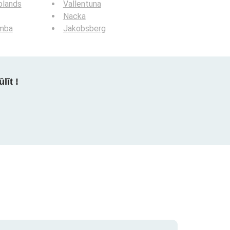
plands
Vallentuna
Nacka
mba
Jakobsberg
līt !