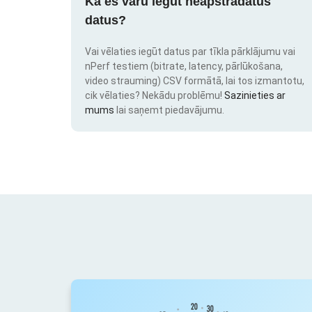
Kā es varu iegūt neapstrādātus
datus?
Vai vēlaties iegūt datus par tīkla pārklājumu vai
nPerf testiem (bitrate, latency, pārlūkošana,
video strauming) CSV formātā, lai tos izmantotu,
cik vēlaties? Nekādu problēmu!
Sazinieties ar
mums
lai saņemt piedavājumu.