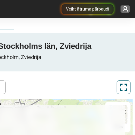
Veikt ātruma pārbaudi
tockholms län, Zviedrija
ckholm, Zviedrija
ArcGIS