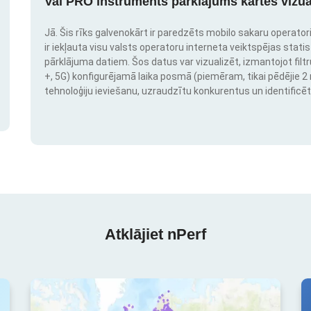
Vai PRO instruments pārklājums kartes vizua
Jā. Šis rīks galvenokārt ir paredzēts mobilo sakaru operatori
ir iekļauta visu valsts operatoru interneta veiktspējas stati
pārklājuma datiem. Šos datus var vizualizēt, izmantojot filtr
+, 5G) konfigurējamā laika posmā (piemēram, tikai pēdējie 2 mē
tehnoloģiju ieviešanu, uzraudzītu konkurentus un identificēt
Atklājiet nPerf