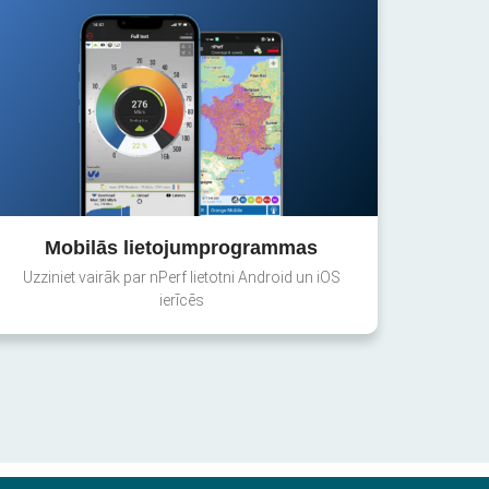
Mobilās lietojumprogrammas
Uzziniet vairāk par nPerf lietotni Android un iOS
ierīcēs