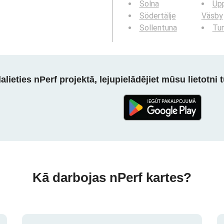
Solna
Up
Södertälje
Väsby
Sollentuna
Tu
alieties nPerf projektā, lejupielādējiet mūsu lietotni tū
Kā darbojas nPerf kartes?