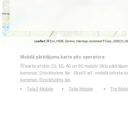
Leaflet
|
© Esri, HERE, Garmin, Intermap, increment P Corp., GEBCO, U
Mobilā pārklājuma karte pēc operatora
Šī karte attēlo 2G, 3G, 4G un 5G mobilo tīklu pārklāj
kommun, Stockholms län . Skatīt arī : mobilā bitrate 
kommun, Stockholms län
.
Tele2 Mobile
Telia Mobile
Tre Mobi