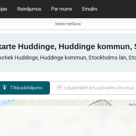
ijas
Risinājumus
Par mums
Emuārs
Notiek mērīšana
 karte Huddinge, Huddinge kommun, S
i notiek Huddinge, Huddinge kommun, Stockholms län, Sto
Tīkla pārklājums
Lejupielādēt bitu pārraides ātrumus