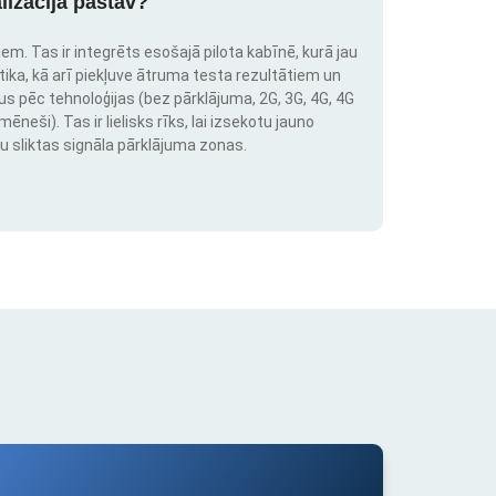
lizācija pastāv?
em. Tas ir integrēts esošajā pilota kabīnē, kurā jau
stika, kā arī piekļuve ātruma testa rezultātiem un
us pēc tehnoloģijas (bez pārklājuma, 2G, 3G, 4G, 4G
neši). Tas ir lielisks rīks, lai izsekotu jauno
u sliktas signāla pārklājuma zonas.