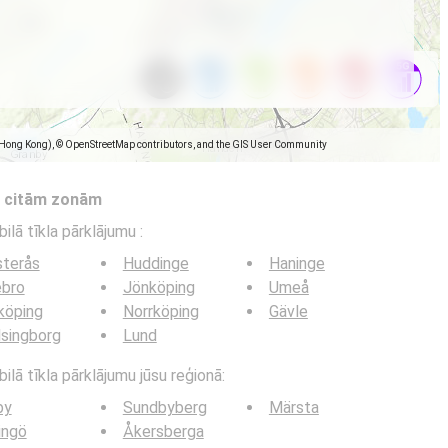
(Hong Kong), © OpenStreetMap contributors, and the GIS User Community
s citām zonām
bilā tīkla pārklājumu
:
sterås
Huddinge
Haninge
ebro
Jönköping
Umeå
köping
Norrköping
Gävle
singborg
Lund
ilā tīkla pārklājumu jūsu reģionā:
by
Sundbyberg
Märsta
ingö
Åkersberga