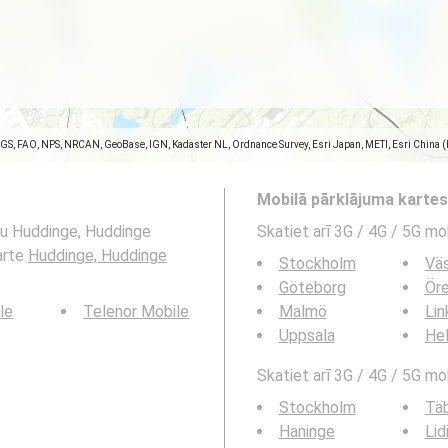
SGS, FAO, NPS, NRCAN, GeoBase, IGN, Kadaster NL, Ordnance Survey, Esri Japan, METI, Esri China 
Mobilā pārklājuma karte
umu Huddinge, Huddinge
Skatiet arī 3G / 4G / 5G mo
karte
Huddinge, Huddinge
Stockholm
Vä
Göteborg
Ör
le
Telenor Mobile
Malmö
Lin
Uppsala
Hel
Skatiet arī 3G / 4G / 5G mob
Stockholm
Tä
Haninge
Lid