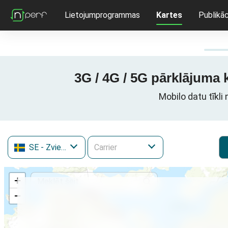
Lietojumprogrammas
Kartes
Publikāc
3G / 4G / 5G pārklājuma
Mobilo datu tīkl
SE
- Zviedrija
+
−