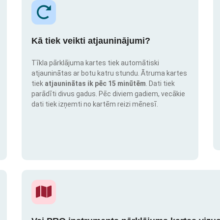
Kā tiek veikti atjauninājumi?
Tīkla pārklājuma kartes tiek automātiski
atjauninātas ar botu katru stundu. Ātruma kartes
tiek
atjauninātas ik pēc 15 minūtēm
. Dati tiek
parādīti divus gadus. Pēc diviem gadiem, vecākie
dati tiek izņemti no kartēm reizi mēnesī.