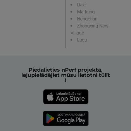
Daxi
Ma-kung
Hengchun
Zhongxing New
Village
Lugu
Piedalieties nPerf projektā,
lejupielādējiet mūsu lietotni tūlīt
!