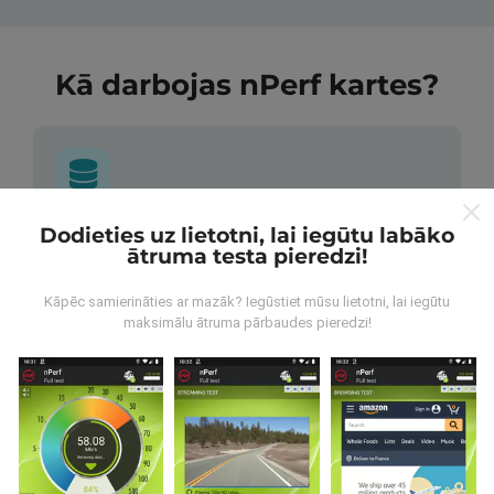
Kā darbojas nPerf kartes?
Dodieties uz lietotni, lai iegūtu labāko
No kurienes nāk dati?
ātruma testa pieredzi!
Dati tiek apkopoti no pārbaudēm, ko veic nPerf
Kāpēc samierināties ar mazāk? Iegūstiet mūsu lietotni, lai iegūtu
lietotnes lietotāji. Tie ir testi veikti reālā apstākļos,
maksimālu ātruma pārbaudes pieredzi!
tieši uz lauka. Ja jūs vēlaties iesaistīties arī, viss, kas
jums jādara, ir lejupielādēt nPerf app uz jūsu
viedtālrunis.
Jo vairāk datu ir, visaptverošāka kartes
būs!