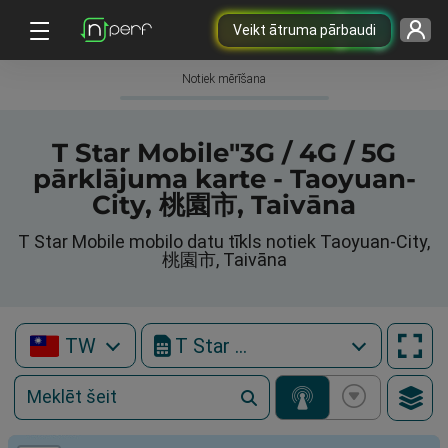
Veikt ātruma pārbaudi
Notiek mērīšana
T Star Mobile"3G / 4G / 5G
pārklājuma karte - Taoyuan-
City, 桃園市, Taivāna
T Star Mobile mobilo datu tīkls notiek Taoyuan-City,
桃園市, Taivāna
TW
T Star Mobile