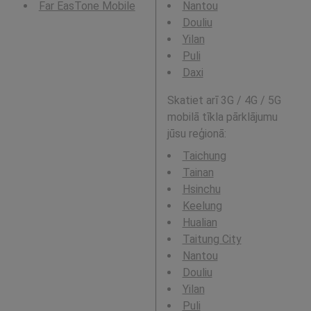
Far EasTone Mobile
Nantou
Douliu
Yilan
Puli
Daxi
Skatiet arī 3G / 4G / 5G
mobilā tīkla pārklājumu
jūsu reģionā:
Taichung
Tainan
Hsinchu
Keelung
Hualian
Taitung City
Nantou
Douliu
Yilan
Puli