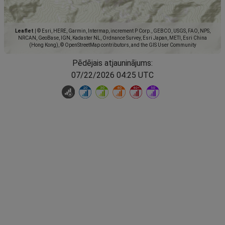
Leaflet
|
© Esri, HERE, Garmin, Intermap, increment P Corp., GEBCO, USGS, FAO, NPS,
NRCAN, GeoBase, IGN, Kadaster NL, Ordnance Survey, Esri Japan, METI, Esri China
(Hong Kong), © OpenStreetMap contributors, and the GIS User Community
Pēdējais atjauninājums:
07/22/2026 04:25 UTC