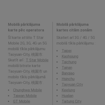
Mobilā pārklājuma
Mobilā pārklājuma
karte pēc operatora
kartes citām zonām
Šī karte attēlo T Star
Skatiet arī 3G / 4G / 5G
Mobile 2G, 3G, 4G un 5G
mobilā tīkla pārklājumu
:
mobilā tīkla pārklājumu
Taipei
Taoyuan-City, 桃園市.
Kaohsiung
Skatīt arī :
T Star Mobile
Taichung
mobilā bitrate karte
Tainan
Taoyuan-City, 桃園市 un
Banqiao
mobilo tīklu pārklājumā
Hsinchu
Taoyuan-City, 桃園市 .
Taoyuan City
Chunghwa Mobile
Keelung
Taiwan Mobile
Hualian
GT Mobile
Taitung City