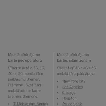
Mobilā pārklājuma
Mobilā pārklājuma
karte pēc operatora
kartes citām zonām
Šī karte attēlo 2G, 3G,
Skatiet arī 3G / 4G / 5G
4G un 5G mobilo tīklu
mobilā tīkla pārklājumu
:
pārklājumu Bremen,
New York City
Brēmene . Skatīt arī :
Los Angeles
mobilā bitrate karte
Chicago
Bremen, Brēmene
.
Houston
T-Mobile (inc. Sprint)
Philadelphia