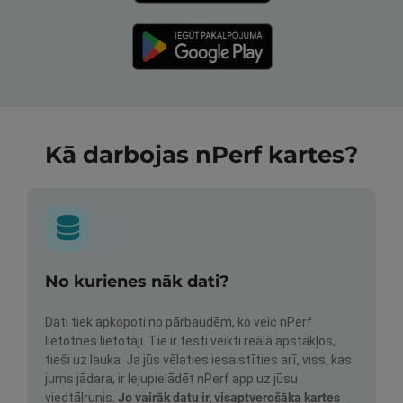
Kā darbojas nPerf kartes?
No kurienes nāk dati?
Dati tiek apkopoti no pārbaudēm, ko veic nPerf
lietotnes lietotāji. Tie ir testi veikti reālā apstākļos,
tieši uz lauka. Ja jūs vēlaties iesaistīties arī, viss, kas
jums jādara, ir lejupielādēt nPerf app uz jūsu
viedtālrunis.
Jo vairāk datu ir, visaptverošāka kartes