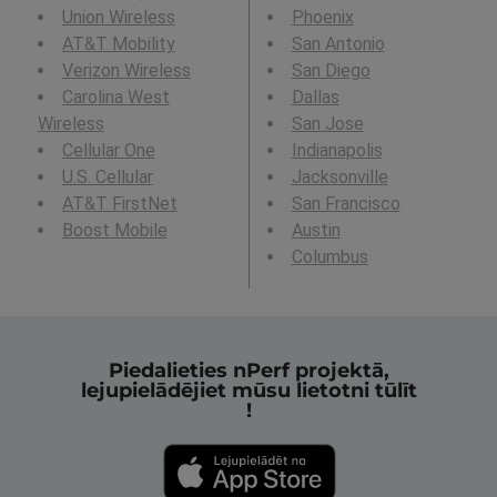
Union Wireless
Phoenix
AT&T Mobility
San Antonio
Verizon Wireless
San Diego
Carolina West
Dallas
Wireless
San Jose
Cellular One
Indianapolis
U.S. Cellular
Jacksonville
AT&T FirstNet
San Francisco
Boost Mobile
Austin
Columbus
Piedalieties nPerf projektā,
lejupielādējiet mūsu lietotni tūlīt
!