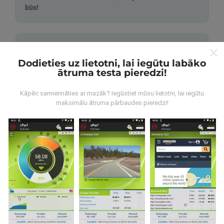
būs!
Dodieties uz lietotni, lai iegūtu labāko
ātruma testa pieredzi!
Kā tiek veikti atjauninājumi?
Kāpēc samierināties ar mazāk? Iegūstiet mūsu lietotni, lai iegūtu
maksimālu ātruma pārbaudes pieredzi!
Tīkla pārklājuma kartes tiek automātiski atjauninātas
ar botu katru stundu. Ātruma kartes tiek
atjauninātas
ik pēc 15 minūtēm
. Dati tiek parādīti divus gadus. Pēc
diviem gadiem, vecākie dati tiek izņemti no kartēm
reizi mēnesī.