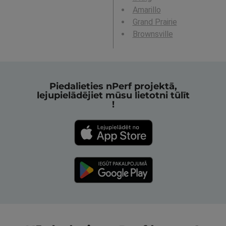
Amarillo
Grand Prairie
Brownsville
Piedalieties nPerf projektā,
lejupielādējiet mūsu lietotni tūlīt
!