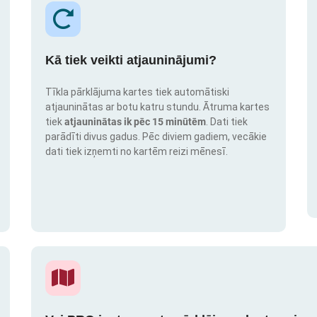
Kā tiek veikti atjauninājumi?
Tīkla pārklājuma kartes tiek automātiski
atjauninātas ar botu katru stundu. Ātruma kartes
tiek
atjauninātas ik pēc 15 minūtēm
. Dati tiek
parādīti divus gadus. Pēc diviem gadiem, vecākie
dati tiek izņemti no kartēm reizi mēnesī.