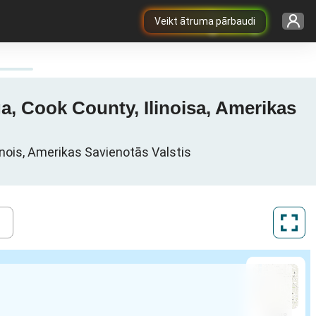
Veikt ātruma pārbaudi
a, Cook County, Ilinoisa, Amerikas
linois, Amerikas Savienotās Valstis
ArcGIS