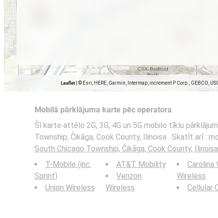
Leaflet
|
© Esri, HERE, Garmin, Intermap, increment P Corp., GEBCO, US
Mobilā pārklājuma karte pēc operatora
Šī karte attēlo 2G, 3G, 4G un 5G mobilo tīklu pārklāj
Township, Čikāga, Cook County, Ilinoisa . Skatīt arī : m
South Chicago Township, Čikāga, Cook County, Ilinoisa
T-Mobile (inc.
AT&T Mobility
Carolina
Sprint)
Verizon
Wireless
Union Wireless
Wireless
Cellular