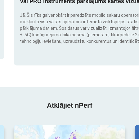
Vai PRO instruments pārklājums kartes vizua
Jā. Šis rīks galvenokārt ir paredzēts mobilo sakaru operatori
ir iekļauta visu valsts operatoru interneta veiktspējas stati
pārklājuma datiem. Šos datus var vizualizēt, izmantojot filtr
+, 5G) konfigurējamā laika posmā (piemēram, tikai pēdējie 2 mē
tehnoloģiju ieviešanu, uzraudzītu konkurentus un identificēt
Atklājiet nPerf