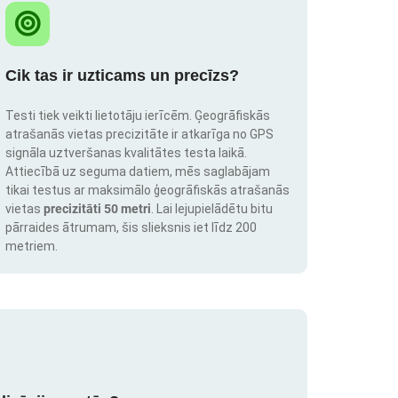
Cik tas ir uzticams un precīzs?
Testi tiek veikti lietotāju ierīcēm. Ģeogrāfiskās
atrašanās vietas precizitāte ir atkarīga no GPS
signāla uztveršanas kvalitātes testa laikā.
Attiecībā uz seguma datiem, mēs saglabājam
tikai testus ar maksimālo ģeogrāfiskās atrašanās
vietas
precizitāti 50 metri
. Lai lejupielādētu bitu
pārraides ātrumam, šis slieksnis iet līdz 200
metriem.