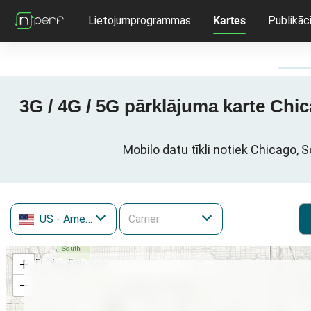
Lietojumprogrammas
Kartes
Publikāci
3G / 4G / 5G pārklājuma karte Chi
Mobilo datu tīkli notiek Chicago, 
US
- Amerikas Savienotās Valstis
+
−