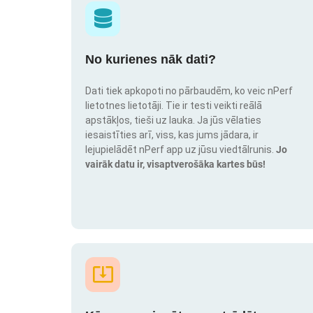
No kurienes nāk dati?
Dati tiek apkopoti no pārbaudēm, ko veic nPerf
lietotnes lietotāji. Tie ir testi veikti reālā
apstākļos, tieši uz lauka. Ja jūs vēlaties
iesaistīties arī, viss, kas jums jādara, ir
lejupielādēt nPerf app uz jūsu viedtālrunis.
Jo
vairāk datu ir, visaptverošāka kartes būs!