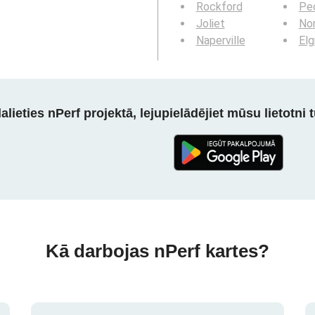
Rockford
Peo
Joliet
Nor
Naperville
Elg
alieties nPerf projektā, lejupielādējiet mūsu lietotni tū
Kā darbojas nPerf kartes?