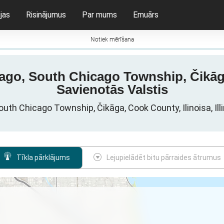
jas
Risinājumus
Par mums
Emuārs
Notiek mērīšana
cago, South Chicago Township, Čikāg
Savienotās Valstis
South Chicago Township, Čikāga, Cook County, Ilinoisa, Il
Tīkla pārklājums
Lejupielādēt bitu pārraides ātrumus