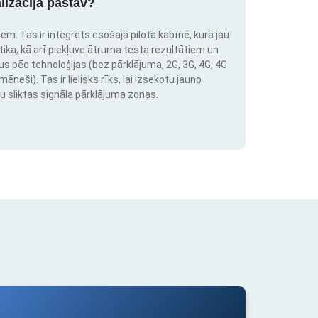
lizācija pastāv?
em. Tas ir integrēts esošajā pilota kabīnē, kurā jau
stika, kā arī piekļuve ātruma testa rezultātiem un
us pēc tehnoloģijas (bez pārklājuma, 2G, 3G, 4G, 4G
neši). Tas ir lielisks rīks, lai izsekotu jauno
u sliktas signāla pārklājuma zonas.