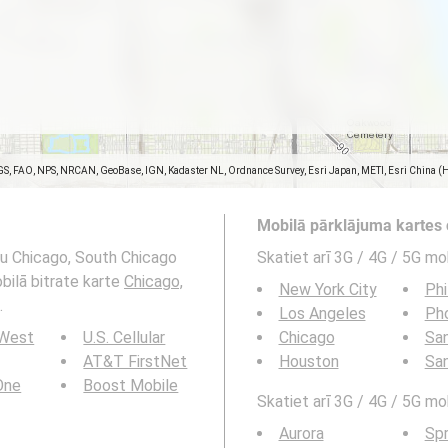
GS, FAO, NPS, NRCAN, GeoBase, IGN, Kadaster NL, Ordnance Survey, Esri Japan, METI, Esri China (
Mobilā pārklājuma kartes
umu Chicago, South Chicago
Skatiet arī 3G / 4G / 5G mo
obilā bitrate karte
Chicago,
New York City
Phi
.
Los Angeles
Ph
 West
U.S. Cellular
Chicago
San
AT&T FirstNet
Houston
Sa
 One
Boost Mobile
Skatiet arī 3G / 4G / 5G mob
Aurora
Spr