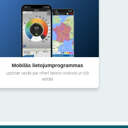
Mobilās lietojumprogrammas
Uzziniet vairāk par nPerf lietotni Android un iOS
ierīcēs