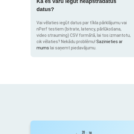
Kā es varu iegūt neapstrādātus
datus?
Vai vēlaties iegūt datus par tīkla pārklājumu vai
nPerf testiem (bitrate, latency, pārlūkošana,
video strauming) CSV formātā, lai tos izmantotu,
cik vēlaties? Nekādu problēmu!
Sazinieties ar
mums
lai saņemt piedavājumu.