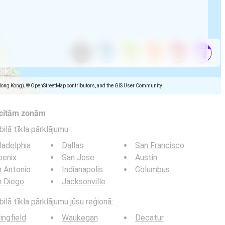
Hong Kong), © OpenStreetMap contributors, and the GIS User Community
 citām zonām
bilā tīkla pārklājumu
:
ladelphia
Dallas
San Francisco
oenix
San Jose
Austin
 Antonio
Indianapolis
Columbus
n Diego
Jacksonville
ilā tīkla pārklājumu jūsu reģionā:
ingfield
Waukegan
Decatur