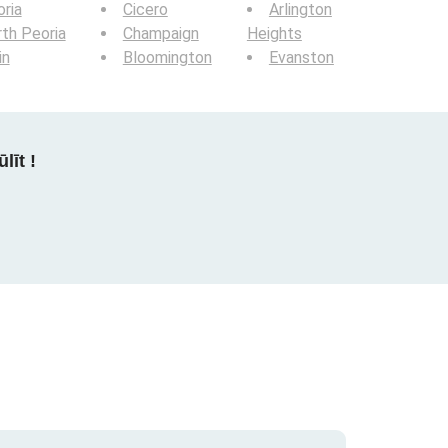
ria
Cicero
Arlington
th Peoria
Champaign
Heights
in
Bloomington
Evanston
līt !