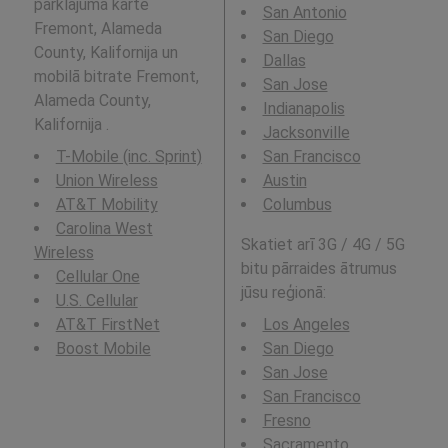
pārklājuma karte
San Antonio
Fremont, Alameda
San Diego
County, Kalifornija un
Dallas
mobilā bitrate Fremont,
San Jose
Alameda County,
Indianapolis
Kalifornija .
Jacksonville
T-Mobile (inc. Sprint)
San Francisco
Union Wireless
Austin
AT&T Mobility
Columbus
Carolina West
Skatiet arī 3G / 4G / 5G
Wireless
bitu pārraides ātrumus
Cellular One
jūsu reģionā:
U.S. Cellular
AT&T FirstNet
Los Angeles
Boost Mobile
San Diego
San Jose
San Francisco
Fresno
Sacramento