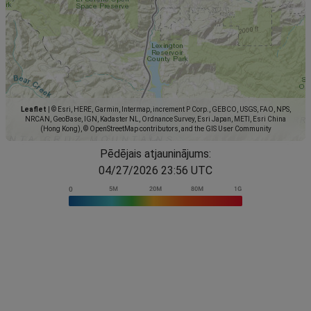
Leaflet
|
© Esri, HERE, Garmin, Intermap, increment P Corp., GEBCO, USGS, FAO, NPS,
NRCAN, GeoBase, IGN, Kadaster NL, Ordnance Survey, Esri Japan, METI, Esri China
(Hong Kong), © OpenStreetMap contributors, and the GIS User Community
Pēdējais atjauninājums:
04/27/2026 23:56 UTC