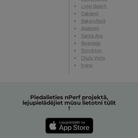
Long Beach
Oakland
Bakersfield
Anaheim
Santa Ana
Riverside
Stockton
Chula Vista
Irvine
Piedalieties nPerf projektā,
lejupielādējiet mūsu lietotni tūlīt
!