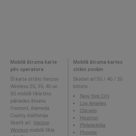
Mobilā ātruma karte
Mobilā ātruma kartes
pēc operatora
citām zonām
Šī karte attēlo Verizon
Skatiet arī 3G / 4G / 5G
Wireless 2G, 3G, 4G un
bitrate
:
5G mobilā tīkla bitu
New York City
pārraides ātrumu
Los Angeles
Fremont, Alameda
Chicago
County, Kalifornija.
Houston
Skatīt arī :
Verizon
Philadelphia
Wireless
mobilā tīkla
Phoenix