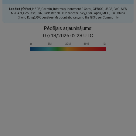
Leaflet
|
© Esri, HERE, Garmin, Intermap, increment P Corp., GEBCO, USGS, FAO, NPS,
NRCAN, GeoBase, IGN, Kadaster NL, Ordnance Survey, Esri Japan, METI, Esri China
(Hong Kong), © OpenStreetMap contributors, and the GIS User Community
Pēdējais atjauninājums:
07/18/2026 02:28 UTC