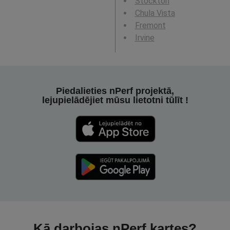
Stockton
Chula Vista
Fremont
Irvine
Piedalieties nPerf projektā,
lejupielādējiet mūsu lietotni tūlīt !
Kā darbojas nPerf kartes?