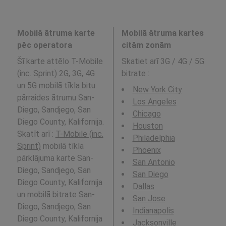
Mobilā ātruma karte
Mobilā ātruma kartes
pēc operatora
citām zonām
Šī karte attēlo T-Mobile
Skatiet arī 3G / 4G / 5G
(inc. Sprint) 2G, 3G, 4G
bitrate
:
un 5G mobilā tīkla bitu
New York City
pārraides ātrumu San-
Los Angeles
Diego, Sandjego, San
Chicago
Diego County, Kalifornija.
Houston
Skatīt arī :
T-Mobile (inc.
Philadelphia
Sprint)
mobilā tīkla
Phoenix
pārklājuma karte San-
San Antonio
Diego, Sandjego, San
San Diego
Diego County, Kalifornija
Dallas
un mobilā bitrate San-
San Jose
Diego, Sandjego, San
Indianapolis
Diego County, Kalifornija
Jacksonville