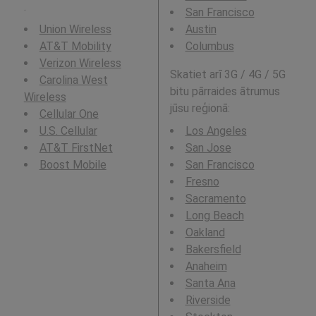
.
San Francisco
Union Wireless
Austin
AT&T Mobility
Columbus
Verizon Wireless
Skatiet arī 3G / 4G / 5G
Carolina West
bitu pārraides ātrumus
Wireless
jūsu reģionā:
Cellular One
U.S. Cellular
Los Angeles
AT&T FirstNet
San Jose
Boost Mobile
San Francisco
Fresno
Sacramento
Long Beach
Oakland
Bakersfield
Anaheim
Santa Ana
Riverside