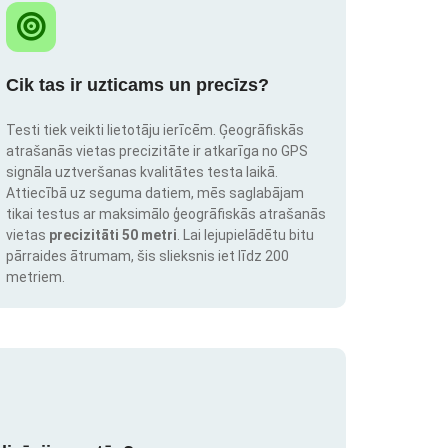
Cik tas ir uzticams un precīzs?
Testi tiek veikti lietotāju ierīcēm. Ģeogrāfiskās
atrašanās vietas precizitāte ir atkarīga no GPS
signāla uztveršanas kvalitātes testa laikā.
Attiecībā uz seguma datiem, mēs saglabājam
tikai testus ar maksimālo ģeogrāfiskās atrašanās
vietas
precizitāti 50 metri
. Lai lejupielādētu bitu
pārraides ātrumam, šis slieksnis iet līdz 200
metriem.