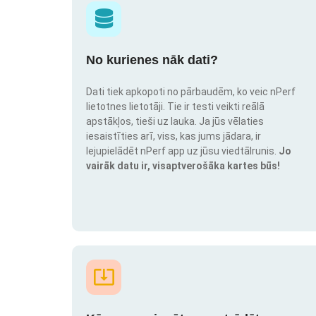
No kurienes nāk dati?
Dati tiek apkopoti no pārbaudēm, ko veic nPerf
lietotnes lietotāji. Tie ir testi veikti reālā
apstākļos, tieši uz lauka. Ja jūs vēlaties
iesaistīties arī, viss, kas jums jādara, ir
lejupielādēt nPerf app uz jūsu viedtālrunis.
Jo
vairāk datu ir, visaptverošāka kartes būs!