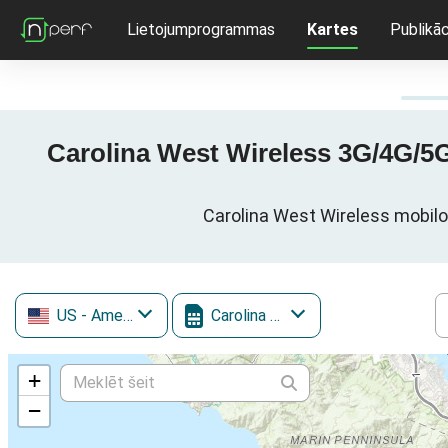
Lietojumprogrammas
Kartes
Publikāc
Carolina West Wireless 3G/4G/5G 
Carolina West Wireless mobilo 
US
- Amerikas Savienotās Valstis
Carolina West Wireless
+
−