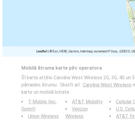
Leaflet
|
© Esri, HERE, Garmin, Intermap, increment P Corp., GEBCO, U
Mobilā ātruma karte pēc operatora
Šī karte attēlo Carolina West Wireless 2G, 3G, 4G un 5
pārraides ātrumu . Skatīt arī :
Carolina West Wireless
m
karte un mobilā bitrate .
T-Mobile (inc.
AT&T Mobility
Cellular
Sprint)
Verizon
U.S. Cell
Union Wireless
Wireless
AT&T Fi