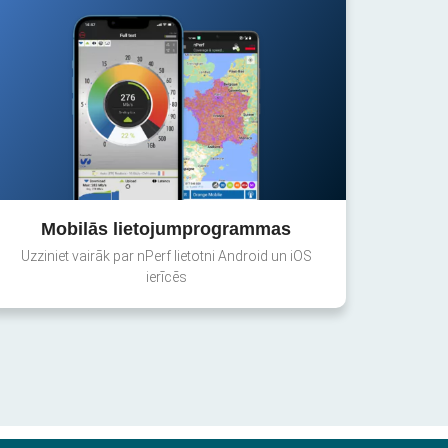
Mobilās lietojumprogrammas
Uzziniet vairāk par nPerf lietotni Android un iOS
ierīcēs