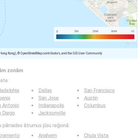
(Hong Kong), © OpenStreetMap contributors, and the GIS User Community
tām zonām
trate
:
ladelphia
Dallas
San Francisco
oenix
San Jose
Austin
 Antonio
Indianapolis
Columbus
n Diego
Jacksonville
u pārraides ātrumus jūsu reģionā:
cramento
Anaheim
Chula Vista