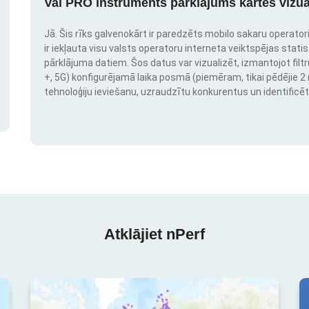
Vai PRO instruments pārklājums kartes vizua
Jā. Šis rīks galvenokārt ir paredzēts mobilo sakaru operatori
ir iekļauta visu valsts operatoru interneta veiktspējas stati
pārklājuma datiem. Šos datus var vizualizēt, izmantojot filtr
+, 5G) konfigurējamā laika posmā (piemēram, tikai pēdējie 2 mē
tehnoloģiju ieviešanu, uzraudzītu konkurentus un identificēt
Atklājiet nPerf