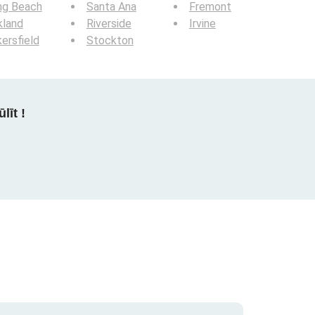
ng Beach
Santa Ana
Fremont
kland
Riverside
Irvine
ersfield
Stockton
līt !