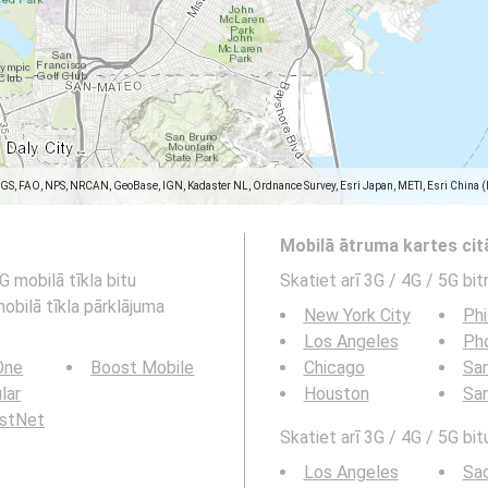
SGS, FAO, NPS, NRCAN, GeoBase, IGN, Kadaster NL, Ordnance Survey, Esri Japan, METI, Esri China 
Mobilā ātruma kartes ci
G mobilā tīkla bitu
Skatiet arī 3G / 4G / 5G bi
obilā tīkla pārklājuma
New York City
Phi
Los Angeles
Ph
 One
Boost Mobile
Chicago
San
ular
Houston
Sa
rstNet
Skatiet arī 3G / 4G / 5G bit
Los Angeles
Sa