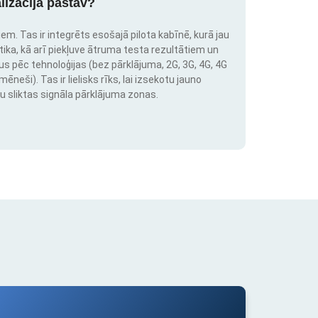
lizācija pastāv?
em. Tas ir integrēts esošajā pilota kabīnē, kurā jau
stika, kā arī piekļuve ātruma testa rezultātiem un
us pēc tehnoloģijas (bez pārklājuma, 2G, 3G, 4G, 4G
neši). Tas ir lielisks rīks, lai izsekotu jauno
u sliktas signāla pārklājuma zonas.