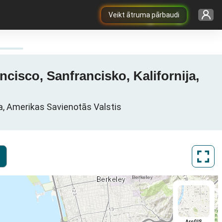
Veikt ātruma pārbaudi
cisco, Sanfrancisko, Kalifornija,
ja, Amerikas Savienotās Valstis
ArcGIS