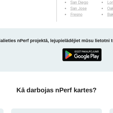
San Diego
Lo
San Jose
Oa
Fresno
Bak
alieties nPerf projektā, lejupielādējiet mūsu lietotni tū
Kā darbojas nPerf kartes?