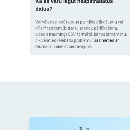
Kā es varu iegūt neapstrādātus
datus?
Vai vēlaties iegūt datus par tīkla pārklājumu vai
nPerf testiem (bitrate, latency, pārlūkošana,
video strauming) CSV formātā, lai tos izmantotu,
cik vēlaties? Nekādu problēmu!
Sazinieties ar
mums
lai saņemt piedavājumu.