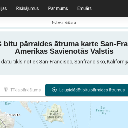
ijas
Risinājumus
Par mums
Emuārs
Notiek mērīšana
bitu pārraides ātruma karte San-Fran
Amerikas Savienotās Valstis
datu tīkls notiek San-Francisco, Sanfrancisko, Kaliforni
Tīkla pārklājums
Lejupielādēt bitu pārraides ātrumus