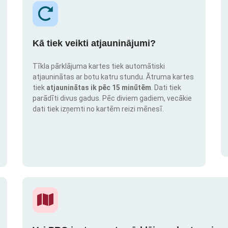
Kā tiek veikti atjauninājumi?
Tīkla pārklājuma kartes tiek automātiski
atjauninātas ar botu katru stundu. Ātruma kartes
tiek
atjauninātas ik pēc 15 minūtēm
. Dati tiek
parādīti divus gadus. Pēc diviem gadiem, vecākie
dati tiek izņemti no kartēm reizi mēnesī.