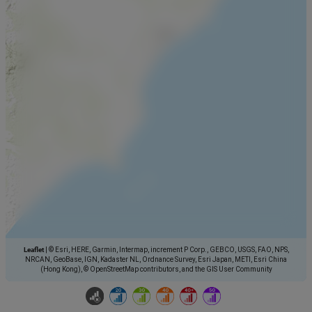
Leaflet
|
© Esri, HERE, Garmin, Intermap, increment P Corp., GEBCO, USGS, FAO, NPS,
NRCAN, GeoBase, IGN, Kadaster NL, Ordnance Survey, Esri Japan, METI, Esri China
(Hong Kong), © OpenStreetMap contributors, and the GIS User Community