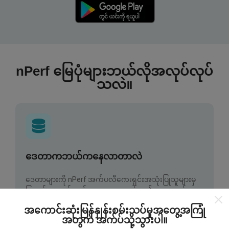
nPerf မြေပုံများဘယ်လိုအလုပ်လုပ်
သလဲ။
ဒေတာကဘယ်ကနေလာတာလဲ
ဒေတာများကို nPerf အက်ပလီကေးရှင်းအသုံးပြုသူများမှ
ပြုလုပ်သောစမ်းသပ်မှုများမှရယူသည်။ ဤရွေ့ကားစစ်
မှန်သောအခြေအနေများ, စစ်မှန်သောအခြေအနေများတွင်
အကောင်းဆုံးမြန်နှုန်းစမ်းသပ်မှုအတွေ့အကြုံ
ကောက်ယူစမ်းသပ်မှုဖြစ်ကြသည်။ သင်လည်းပါ ၀ င်လိုပါက
အတွက် အက်ပ်သို့သွားပါ။
nPerf အက်ပ်ကိုသင်၏စမတ်ဖုန်းထဲသို့ဒေါင်းလုပ်ဆွဲရန်ဖြစ်