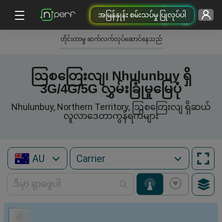
အမြန်နှုန်း စမ်းသပ်မှု ပြုလုပ်ပါ
တိုင်းတာမှု ဆက်လက်လုပ်ဆောင်နေသည်
ဩစတြေးလျ၊ Nhulunbuy ရှိ
3G/4G/5G လွှမ်းခြုံမှုမြေပုံ
Nhulunbuy, Northern Territory, ဩစတြေးလျ ရှိဆယ်
လူလာဒေတာကွန်ရက်များ
AU
+