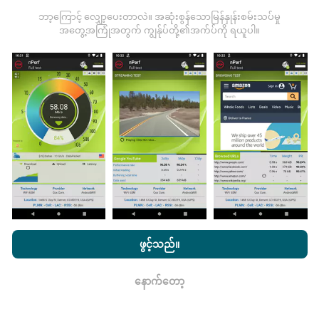
သည်။
ဒေတာများများလေမြေပုံများပြည့်စုံလေလေ
ဘာ့ကြောင့် လျှော့ပေးတာလဲ။ အဆုံးစွန်သောမြန်နှုန်းစမ်းသပ်မှု
ဖြစ်သည်။
အတွေ့အကြုံအတွက် ကျွန်ုပ်တို့၏အက်ပ်ကို ရယူပါ။
မွမ်းမံမှုများကိုဘယ်လိုလုပ်ထားသလဲ။
ကွန်ယက်လွှမ်းခြုံမြေပုံသည်နာရီတိုင်း bot မှ
အလိုအလျောက် update လုပ်သည်။ အမြန်မြေပုံများကို
၁၅
မိနစ်တိုင်းတွင် update လုပ်သည်။
ဒေတာကိုနှစ်နှစ်ပြသ
နေသည်။ ၂ နှစ်အကြာတွင်သက်တမ်းအရင့်ဆုံး
အချက်အလက်များကိုမြေပုံများမှတစ်လတစ်ကြိမ်
nPerf.com ကိုကြည့်ခြင်းအားဖြင့်ကျွန်ုပ်တို့၏
သီးသန့် နှင့် Cookies
ဖယ်ရှားသည်။
အသုံးပြုမှုမူဝါဒ နှင့်ကျွန်ုပ်တို့၏ nPerf စမ်းသပ်မှု
us
သုံးစွဲသူလိုင်စင်
ဖွင့်သည်။
သဘောတူညီချက်
။
နောက်တော့
ရလား