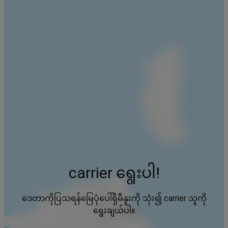
carrier ရွေးပါ!
ဒေတာကိုပြသရန်မြေပုံပေါ်ရှိမီနူးကို သုံး၍ carrier သူကို
ရွေးချယ်ပါ။