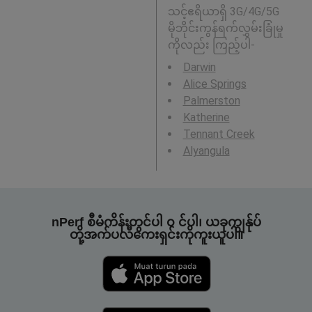
သင့်ဧရိယာရှိ 3G/4G/5G
မိုဘိုင်းကွန်ရက်လွှမ်းခြုံမှု
ကိုလည်း ကြည့်ပါ-
Darwin
Alice Springs
Palmerston
Katherine
Tennant Creek
Alyangula
nPerf စီမံကိန်းတွင်ပါ ၀ င်ပါ၊ ယခုကျွန်ုပ်
တို့အက်ပလီကေးရှင်းကိုကူးယူပါ။