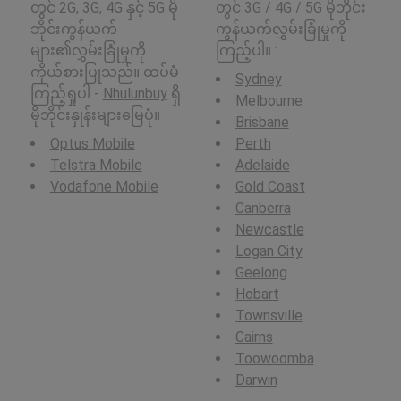
တွင် 2G, 3G, 4G နှင့် 5G မို
တွင် 3G / 4G / 5G မိုဘိုင်း
ဘိုင်းကွန်ယက်
ကွန်ယက်လွှမ်းခြုံမှုကို
များ၏လွှမ်းခြုံမှုကို
ကြည့်ပါ။ :
ကိုယ်စားပြုသည်။ ထပ်မံ
Sydney
ကြည့်ရှုပါ -
Nhulunbuy
ရှိ
Melbourne
မိုဘိုင်းနှုန်းများမြေပုံ။
Brisbane
Optus Mobile
Perth
Telstra Mobile
Adelaide
Vodafone Mobile
Gold Coast
Canberra
Newcastle
Logan City
Geelong
Hobart
Townsville
Cairns
Toowoomba
Darwin