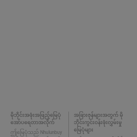
မိုဘိုင်းအဖုံးအဖြည့်မြေပုံ
အခြားဇုန်များအတွက် မို
အော်ပရေတာအလိုက်
ဘိုင်းကွင်းဝန်းဖုံးလွှမ်းမှု
မြေပုံများ
ဤမြေပုံသည် Nhulunbuy