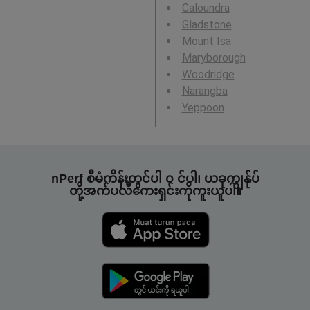
Caloundra
Gladstone
Mount Isa
Maryborough
Woodridge
Narangba
Yeppoon
nPerf စီမံကိန်းတွင်ပါ ၀ င်ပါ၊ ယခုကျွန်ုပ်
တို့အက်ပလီကေးရှင်းကိုကူးယူပါ။