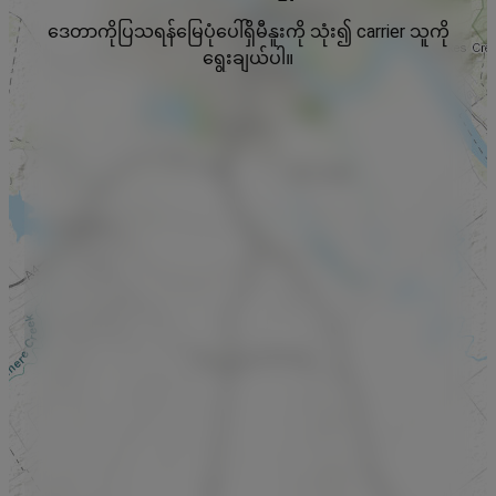
ဒေတာကိုပြသရန်မြေပုံပေါ်ရှိမီနူးကို သုံး၍ carrier သူကို
ရွေးချယ်ပါ။