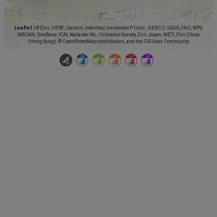
Leaflet
|
© Esri, HERE, Garmin, Intermap, increment P Corp., GEBCO, USGS, FAO, NPS,
NRCAN, GeoBase, IGN, Kadaster NL, Ordnance Survey, Esri Japan, METI, Esri China
(Hong Kong), © OpenStreetMap contributors, and the GIS User Community