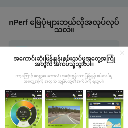
nPerf မြေပုံများဘယ်လိုအလုပ်လုပ်
သလဲ။
အကောင်းဆုံးမြန်နှုန်းစမ်းသပ်မှုအတွေ့အကြုံ
အတွက် အက်ပ်သို့သွားပါ။
ဒေတာကဘယ်ကနေလာတာလဲ
ဘာ့ကြောင့် လျှော့ပေးတာလဲ။ အဆုံးစွန်သောမြန်နှုန်းစမ်းသပ်မှု
အတွေ့အကြုံအတွက် ကျွန်ုပ်တို့၏အက်ပ်ကို ရယူပါ။
ဒေတာများကို nPerf အက်ပလီကေးရှင်းအသုံးပြုသူများမှ
ပြုလုပ်သောစမ်းသပ်မှုများမှရယူသည်။ ဤရွေ့ကားစစ်
မှန်သောအခြေအနေများ, စစ်မှန်သောအခြေအနေများတွင်
ကောက်ယူစမ်းသပ်မှုဖြစ်ကြသည်။ သင်လည်းပါ ၀ င်လိုပါက
nPerf အက်ပ်ကိုသင်၏စမတ်ဖုန်းထဲသို့ဒေါင်းလုပ်ဆွဲရန်ဖြစ်
သည်။
ဒေတာများများလေမြေပုံများပြည့်စုံလေလေ
ဖြစ်သည်။