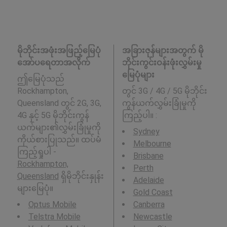
မိုဘိုင်းအဖုံးအဖြည့်မြေပုံ
အခြားဇုန်များအတွက် မို
အော်ပရေတာအလိုက်
ဘိုင်းကွင်းဝန်းဖုံးလွှမ်းမှု
မြေပုံများ
ဤမြေပုံသည်
Rockhampton,
တွင် 3G / 4G / 5G မိုဘိုင်း
Queensland တွင် 2G, 3G,
ကွန်ယက်လွှမ်းခြုံမှုကို
4G နှင့် 5G မိုဘိုင်းကွန်
ကြည့်ပါ။ :
ယက်များ၏လွှမ်းခြုံမှုကို
Sydney
ကိုယ်စားပြုသည်။ ထပ်မံ
Melbourne
ကြည့်ရှုပါ -
Brisbane
Rockhampton,
Perth
Queensland
ရှိမိုဘိုင်းနှုန်း
Adelaide
များမြေပုံ။
Gold Coast
Optus Mobile
Canberra
Telstra Mobile
Newcastle