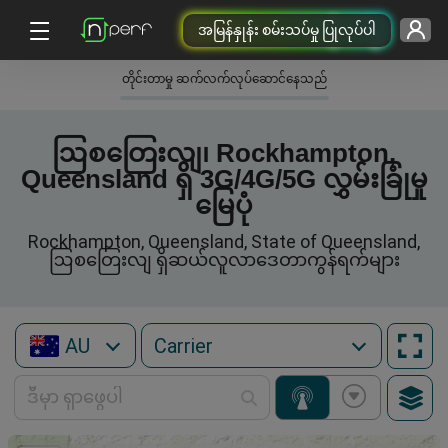
အမြန်နှုန်း စမ်းသပ်မှု ပြုလုပ်ပါ
တိုင်းတာမှု ဆက်လက်လုပ်ဆောင်နေသည်
ဩစတြေးလျ၊ Rockhampton,
Queensland ရှိ 3G/4G/5G လွှမ်းခြုံမှု
မြေပုံ
Rockhampton, Queensland, State of Queensland,
ဩစတြေးလျ ရှိဆယ်လူလာဒေတာကွန်ရက်များ
AU