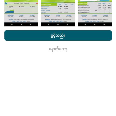
nPerf.com ကိုကြည့်ခြင်းအားဖြင့်ကျွန်ုပ်တို့၏
သီးသန့် နှင့် Cookies
မွမ်းမံမှုများကိုဘယ်လိုလုပ်ထားသလဲ။
အသုံးပြုမှုမူဝါဒ နှင့်ကျွန်ုပ်တို့၏ nPerf စမ်းသပ်မှု
us
သုံးစွဲသူလိုင်စင်
ဖွင့်သည်။
သဘောတူညီချက်
။
ကွန်ယက်လွှမ်းခြုံမြေပုံသည်နာရီတိုင်း bot မှ
အလိုအလျောက် update လုပ်သည်။ အမြန်မြေပုံများကို
၁၅
နောက်တော့
ရလား
မိနစ်တိုင်းတွင် update လုပ်သည်။
ဒေတာကိုနှစ်နှစ်ပြသ
နေသည်။ ၂ နှစ်အကြာတွင်သက်တမ်းအရင့်ဆုံး
အချက်အလက်များကိုမြေပုံများမှတစ်လတစ်ကြိမ်
ဖယ်ရှားသည်။
ဘယ်လောက်ယုံကြည်စိတ်ချရပြီးတိကျသလဲ။