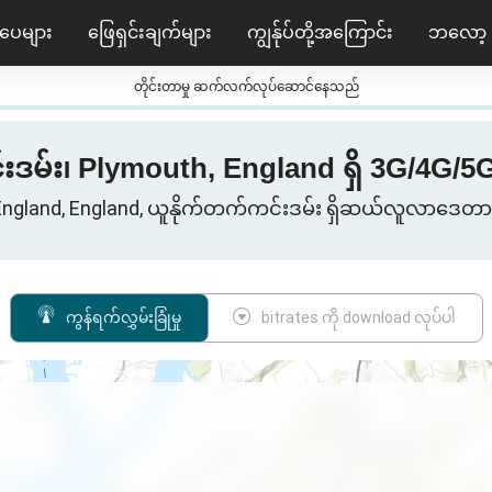
ပေများ
ဖြေရှင်းချက်များ
ကျွန်ုပ်တို့အကြောင်း
ဘလော့
တိုင်းတာမှု ဆက်လက်လုပ်ဆောင်နေသည်
မ်း၊ Plymouth, England ရှိ 3G/4G/5G လွှ
England, England, ယူနိုက်တက်ကင်းဒမ်း ရှိဆယ်လူလာဒေတာ
ကွန်ရက်လွှမ်းခြုံမှု
bitrates ကို download လုပ်ပါ