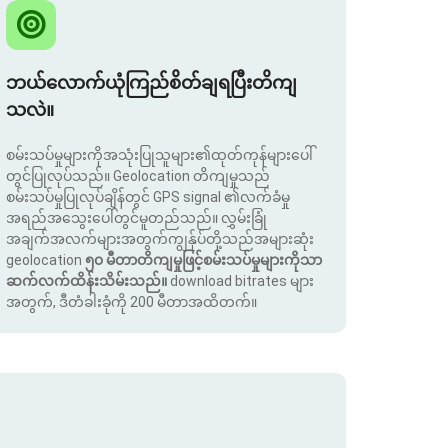
ဘယ်လောက်ယုံကြည်စိတ်ချရပြီးတိကျ
သလဲ။
စမ်းသပ်မှုများကိုအသုံးပြုသူများ၏ထုတ်ကုန်များပေါ်
တွင်ပြုလုပ်သည်။ Geolocation တိကျမှုသည်
စမ်းသပ်မှုပြုလုပ်ချိန်တွင် GPS signal ၏လက်ခံမှု
အရည်အသွေးပေါ်တွင်မူတည်သည်။ လွှမ်းခြုံ
အချက်အလက်များအတွက်ကျွန်ုပ်တို့သည်အများဆုံး
geolocation
၅၀ မီတာတိကျမှုဖြင့်စမ်းသပ်မှုများကိုသာ
ဆက်လက်ထိန်းသိမ်းသည်။
download bitrates များ
အတွက်, ဒီတံခါးခုံကို 200 မီတာအထိတက်။