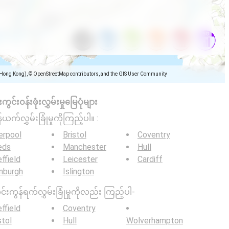
(Hong Kong), © OpenStreetMap contributors, and the GIS User Community
င်းဝန်းဖုံးလွှမ်းမှုမြေပုံများ
်ယက်လွှမ်းခြုံမှုကိုကြည့်ပါ။ :
erpool
Bristol
Coventry
eds
Manchester
Hull
ffield
Leicester
Cardiff
nburgh
Islington
င်းကွန်ရက်လွှမ်းခြုံမှုကိုလည်း ကြည့်ပါ-
ffield
Coventry
stol
Hull
Wolverhampton