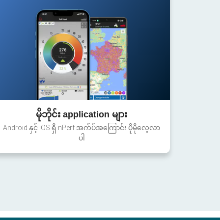
မိုဘိုင်း application များ
Android နှင့် iOS ရှိ nPerf အက်ပ်အကြောင်း ပိုမိုလေ့လာ
ပါ