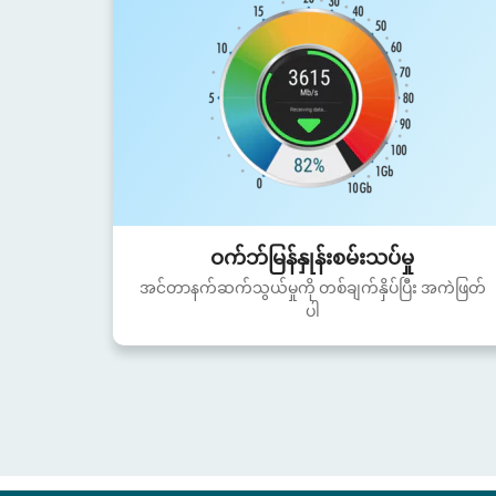
ဝက်ဘ်မြန်နှုန်းစမ်းသပ်မှု
အင်တာနက်ဆက်သွယ်မှုကို တစ်ချက်နှိပ်ပြီး အကဲဖြတ်
ပါ