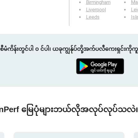
Birmingham
Ma
Liverpool
Lei
Leeds
Isl
စီမံကိန်းတွင်ပါ ၀ င်ပါ၊ ယခုကျွန်ုပ်တို့အက်ပလီကေးရှင်းကိုက
nPerf မြေပုံများဘယ်လိုအလုပ်လုပ်သလဲ