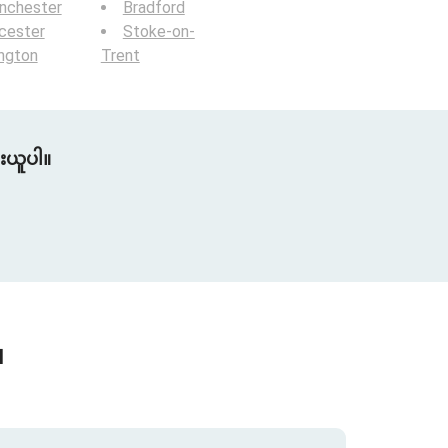
nchester
Bradford
cester
Stoke-on-
ington
Trent
ူးယူပါ။
။