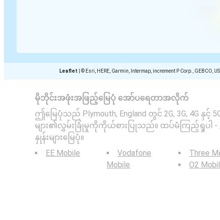
Leaflet
|
© Esri, HERE, Garmin, Intermap, increment P Corp., GEBCO, U
မိုဘိုင်းအဖုံးအဖြည့်မြေပုံ အော်ပရေတာအလိုက်
ဤမြေပုံသည် Plymouth, England တွင် 2G, 3G, 4G နှင့် 5G
များ၏လွှမ်းခြုံမှုကိုကိုယ်စားပြုသည်။ ထပ်မံကြည့်ရှုပါ -
နှုန်းများမြေပုံ။
EE Mobile
Vodafone
Three Mo
Mobile
O2 Mobi