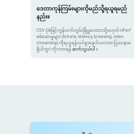
ဒေတာကုန်ကြမ်းများကိုမည်သို့ရယူရမည်
နည်း။
CSV ပုံစံဖြင့်ကွန်ယက်လွှမ်းခြုံမှုဒေတာသို့မဟုတ် nPerf
စစ်ဆေးမှုများ (bitrate, latency, browsing, video
streaming) ကိုရယူရန်သင်ရှာနေပါသလား။ ပြဿနာမ
ရှိပါဘူး! ကိုးကားရန်
ဆက်သွယ်ပါ
။