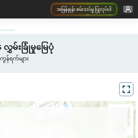
အမြန်နှုန်း စမ်းသပ်မှု ပြုလုပ်ပါ
မ်းခြုံမှုမြေပုံ
ကွန်ရက်များ
ArcGIS