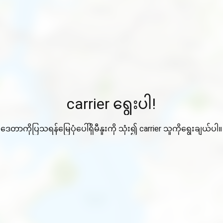
carrier ရွေးပါ!
ဒေတာကိုပြသရန်မြေပုံပေါ်ရှိမီနူးကို သုံး၍ carrier သူကိုရွေးချယ်ပါ။