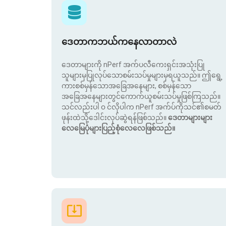
ဒေတာကဘယ်ကနေလာတာလဲ
ဒေတာများကို nPerf အက်ပလီကေးရှင်းအသုံးပြု
သူများမှပြုလုပ်သောစမ်းသပ်မှုများမှရယူသည်။ ဤရွေ့
ကားစစ်မှန်သောအခြေအနေများ, စစ်မှန်သော
အခြေအနေများတွင်ကောက်ယူစမ်းသပ်မှုဖြစ်ကြသည်။
သင်လည်းပါ ၀ င်လိုပါက nPerf အက်ပ်ကိုသင်၏စမတ်
ဖုန်းထဲသို့ဒေါင်းလုပ်ဆွဲရန်ဖြစ်သည်။
ဒေတာများများ
လေမြေပုံများပြည့်စုံလေလေဖြစ်သည်။