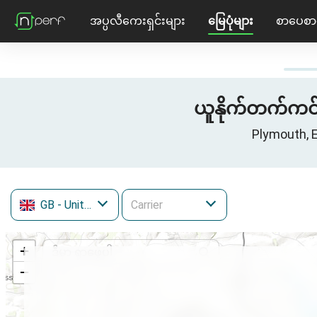
အပ္ပလီကေးရှင်းများ
မြေပုံများ
စာပေစာ
ယူနိုက်တက်ကင်းဒ
Plymouth, 
GB
- United Kingdom
+
−