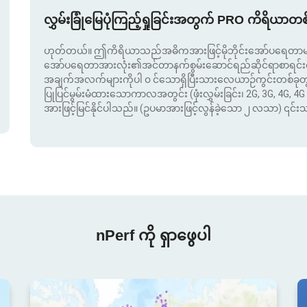
လွှမ်းခြုံမြေပုံကြည့်ရှုခြင်းအတွက် PRO ကိရိယာတ
ဟုတ်တယ်။ ဤကိရိယာသည်အဓိကအားဖြင့်မိုဘိုင်းအော်ပရေတာမျာ
အော်ပရေတာအားလုံး၏အင်တာနက်စွမ်းဆောင်ရည်ဆိုင်ရာစာရင်းဇယာ
အချက်အလက်များကိုပါ ၀ င်သောရှိပြီးသားလေယာဉ်ကွင်းတစ်ခ
ပြုပြင်မွမ်းမံထားသောကာလအတွင်း (ဖုံးလွှမ်းခြင်း၊ 2G, 3G, 4G, 4G 
အားဖြင့်မြင်နိုင်ပါသည်။ (ဥပမာအားဖြင့်လွန်ခဲ့သော ၂ လသာ) ၎င်
nPerf ကို ရှာဖွေပါ