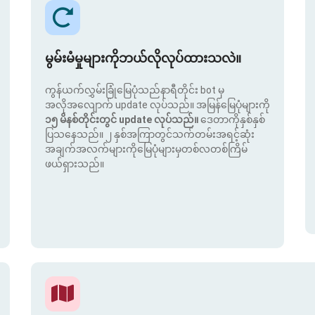
မွမ်းမံမှုများကိုဘယ်လိုလုပ်ထားသလဲ။
ကွန်ယက်လွှမ်းခြုံမြေပုံသည်နာရီတိုင်း bot မှ
အလိုအလျောက် update လုပ်သည်။ အမြန်မြေပုံများကို
၁၅ မိနစ်တိုင်းတွင် update လုပ်သည်။
ဒေတာကိုနှစ်နှစ်
ပြသနေသည်။ ၂ နှစ်အကြာတွင်သက်တမ်းအရင့်ဆုံး
အချက်အလက်များကိုမြေပုံများမှတစ်လတစ်ကြိမ်
ဖယ်ရှားသည်။