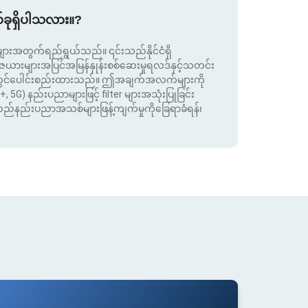
စ်ခုရှိပါသလား။?
းအတွက်ရည်ရွယ်သည်။ ၎င်းသည်နိုင်ငံရှိ
းများအပြင်အမြန်နှုန်းစစ်ဆေးမှုရလဒ်နှင့်သတင်း
ုတွင်ပေါင်းစည်းထားသည်။ ဤအချက်အလက်များကို
+, 5G) နည်းပညာများဖြင့် filter များအသုံးပြုခြင်း
းသည်နည်းပညာအသစ်များဖြန့်ကျက်မှုကိုခြေရာခံရန်၊