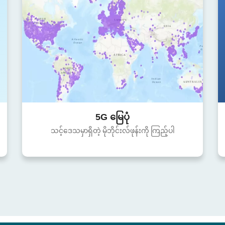
5G မြေပုံ
သင့်ဒေသမှာရှိတဲ့ မိုဘိုင်းလ်ဖုန်းကို ကြည့်ပါ