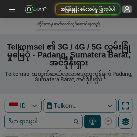
အမြန်နှုန်း စမ်းသပ်မှု ပြုလုပ်ပါ
တိုင်းတာမှု ဆက်လက်လုပ်ဆောင်နေသည်
Telkomsel ၏ 3G / 4G / 5G လွှမ်းခြုံ
မှုမြေပုံ - Padang, Sumatera Barat,
အင်ဒိုနီးရှား
Telkomsel အတွက်ဆယ်လူလာဒေတာကွန်ရက် Padang,
Sumatera Barat, အင်ဒိုနီးရှား
ID
Telkomsel