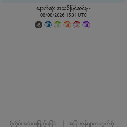
နောက်ဆုံး အသစ်ပြင်ဆင်မှု -
08/08/2026 15:31 UTC
မိုဘိုင်းအဖုံးအဖြည့်မြေပုံ
အခြားဇုန်များအတွက် မို