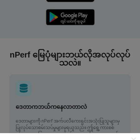
nPerf မြေပုံများဘယ်လိုအလုပ်လုပ်
သလဲ။
ဒေတာကဘယ်ကနေလာတာလဲ
ဒေတာများကို nPerf အက်ပလီကေးရှင်းအသုံးပြုသူများမှ
ပြုလုပ်သောစမ်းသပ်မှုများမှရယူသည်။ ဤရွေ့ကားစစ်
မှန်သောအခြေအနေများ, စစ်မှန်သောအခြေအနေများတွင်