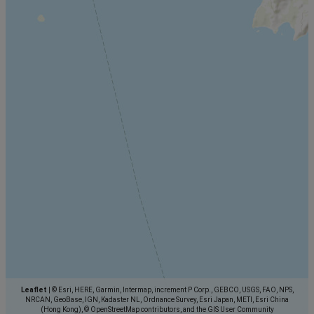
Leaflet
|
© Esri, HERE, Garmin, Intermap, increment P Corp., GEBCO, USGS, FAO, NPS,
NRCAN, GeoBase, IGN, Kadaster NL, Ordnance Survey, Esri Japan, METI, Esri China
(Hong Kong), © OpenStreetMap contributors, and the GIS User Community