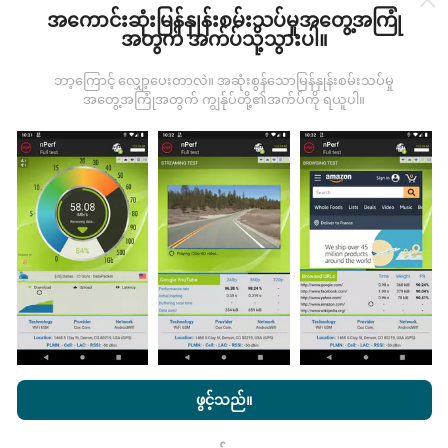
ကောက်ယူစမ်းသပ်မှုဖြစ်ကြသည်။ သင်လည်းပါ ၀ င်လိုပါက
အကောင်းဆုံးမြန်နှုန်းစမ်းသပ်မှုအတွေ့အကြုံ
nPerf အက်ပ်ကိုသင်၏စမတ်ဖုန်းထဲသို့ဒေါင်းလုပ်ဆွဲရန်ဖြစ်
အတွက် အက်ပ်သို့သွားပါ။
သည်။
ဒေတာများများလေမြေပုံများပြည့်စုံလေလေ
ဖြစ်သည်။
ဘာ့ကြောင့် လျှော့ပေးတာလဲ။ အဆုံးစွန်သောမြန်နှုန်းစမ်းသပ်မှု
အတွေ့အကြုံအတွက် ကျွန်ုပ်တို့၏အက်ပ်ကို ရယူပါ။
မွမ်းမံမှုများကိုဘယ်လိုလုပ်ထားသလဲ။
ကွန်ယက်လွှမ်းခြုံမြေပုံသည်နာရီတိုင်း bot မှ
အလိုအလျောက် update လုပ်သည်။ အမြန်မြေပုံများကို
၁၅
မိနစ်တိုင်းတွင် update လုပ်သည်။
ဒေတာကိုနှစ်နှစ်ပြသ
နေသည်။ ၂ နှစ်အကြာတွင်သက်တမ်းအရင့်ဆုံး
အချက်အလက်များကိုမြေပုံများမှတစ်လတစ်ကြိမ်
ဖယ်ရှားသည်။
nPerf.com ကိုကြည့်ခြင်းအားဖြင့်ကျွန်ုပ်တို့၏
သီးသန့် နှင့် Cookies
အသုံးပြုမှုမူဝါဒ နှင့်ကျွန်ုပ်တို့၏ nPerf စမ်းသပ်မှု
us
သုံးစွဲသူလိုင်စင်
ဖွင့်သည်။
သဘောတူညီချက်
။