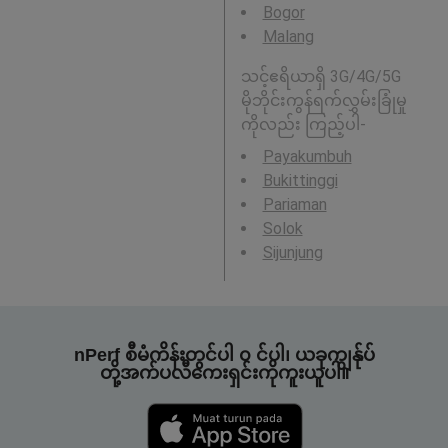
Bogor
Malang
သင့်ဧရိယာရှိ 3G/4G/5G
မိုဘိုင်းကွန်ရက်လွှမ်းခြုံမှု
ကိုလည်း ကြည့်ပါ-
Payakumbuh
Bukittinggi
Pariaman
Solok
Sijunjung
nPerf စီမံကိန်းတွင်ပါ ၀ င်ပါ၊ ယခုကျွန်ုပ်
တို့အက်ပလီကေးရှင်းကိုကူးယူပါ။