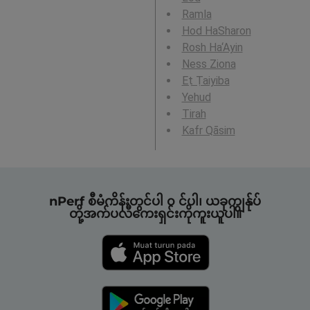
Ramla
Hod HaSharon
Rosh Ha‘Ayin
Ness Ziona
Eṭ Ṭaiyiba
Yehud
Tirah
Kafr Qāsim
nPerf စီမံကိန်းတွင်ပါ ၀ င်ပါ၊ ယခုကျွန်ုပ်
တို့အက်ပလီကေးရှင်းကိုကူးယူပါ။