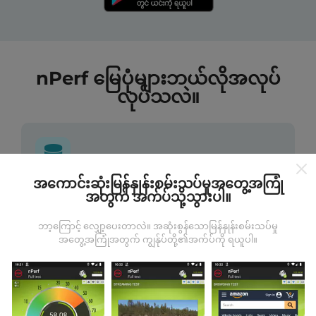
nPerf မြေပုံများဘယ်လိုအလုပ်
လုပ်သလဲ။
အကောင်းဆုံးမြန်နှုန်းစမ်းသပ်မှုအတွေ့အကြုံ
ဒေတာကဘယ်ကနေလာတာလဲ
အတွက် အက်ပ်သို့သွားပါ။
ဘာ့ကြောင့် လျှော့ပေးတာလဲ။ အဆုံးစွန်သောမြန်နှုန်းစမ်းသပ်မှု
ဒေတာများကို nPerf အက်ပလီကေးရှင်းအသုံးပြုသူများမှ
အတွေ့အကြုံအတွက် ကျွန်ုပ်တို့၏အက်ပ်ကို ရယူပါ။
ပြုလုပ်သောစမ်းသပ်မှုများမှရယူသည်။ ဤရွေ့ကားစစ်
မှန်သောအခြေအနေများ, စစ်မှန်သောအခြေအနေများတွင်
ကောက်ယူစမ်းသပ်မှုဖြစ်ကြသည်။ သင်လည်းပါ ၀ င်လိုပါက
nPerf အက်ပ်ကိုသင်၏စမတ်ဖုန်းထဲသို့ဒေါင်းလုပ်ဆွဲရန်ဖြစ်
သည်။
ဒေတာများများလေမြေပုံများပြည့်စုံလေလေ