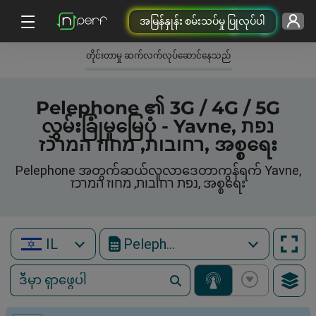
အမြန်နှုန်း စမ်းသပ်မှု ပြုလုပ်ပါ
တိုင်းတာမှု ဆက်လက်လုပ်ဆောင်နေသည်
Pelephone ၏ 3G / 4G / 5G
လွှမ်းခြုံမှုမြေပုံ - Yavne, נפת
רחובות, מחוז המרכז, အစ္စရေး
Pelephone အတွက်ဆယ်လူလာဒေတာကွန်ရက် Yavne,
נפת רחובות, מחוז המרכז, အစ္စရေး
IL
Pelephone