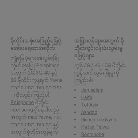
မိုဘိုင်းအဖုံးအဖြည့်မြေပုံ
အခြားဇုန်များအတွက် မို
အော်ပရေတာအလိုက်
ဘိုင်းကွင်းဝန်းဖုံးလွှမ်းမှု
မြေပုံများ
ဤမြေပုံများ၏လွှမ်းခြုံ
ကိုယ်စားပြု Pelephone
တွင် 3G / 4G / 5G မိုဘိုင်း
အတွက် 2G, 3G, 4G နှင့်
ကွန်ယက်လွှမ်းခြုံမှုကို
5G မိုဘိုင်းကွန်ရက် Yavne,
ကြည့်ပါ။ :
נפת רחובות, מחוז המרכז
Jerusalem
။ ကိုလည်းကြည့်ပါ:
Haifa
Pelephone
မိုဘိုင်း
Tel Aviv
interlacing ရှိနေပါသည်
Ashdod
အတွက် map Yavne, נפת
Rishon LeẔiyyon
רחובות, מחוז המרכז နှင့်
Petaẖ Tiqwa
အတွက်မိုဘိုင်းကွန်ရက်
Beersheba