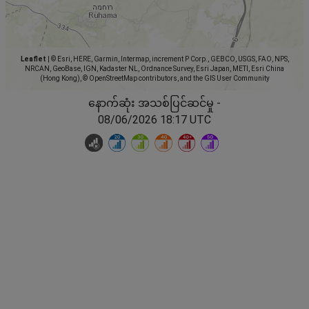
Leaflet
|
© Esri, HERE, Garmin, Intermap, increment P Corp., GEBCO, USGS, FAO, NPS,
NRCAN, GeoBase, IGN, Kadaster NL, Ordnance Survey, Esri Japan, METI, Esri China
(Hong Kong), © OpenStreetMap contributors, and the GIS User Community
နောက်ဆုံး အသစ်ပြင်ဆင်မှု -
08/06/2026 18:17 UTC