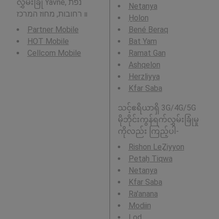
လွှမ်းခြုံ Yavne, נפת
Netanya
רחובות, מחוז המרכז ။
H̱olon
Partner Mobile
Bené Beraq
HOT Mobile
Bat Yam
Cellcom Mobile
Ramat Gan
Ashqelon
Herzliyya
Kfar Saba
သင့်ဧရိယာရှိ 3G/4G/5G
မိုဘိုင်းကွန်ရက်လွှမ်းခြုံမှု
ကိုလည်း ကြည့်ပါ-
Rishon LeẔiyyon
Petaẖ Tiqwa
Netanya
Kfar Saba
Ra'anana
Modiin
Lod