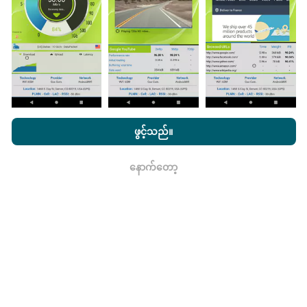
ဖြစ်သည်။
မွမ်းမံမှုများကိုဘယ်လိုလုပ်ထားသလဲ။
nPerf.com ကိုကြည့်ခြင်းအားဖြင့်ကျွန်ုပ်တို့၏
သီးသန့် နှင့် Cookies
အသုံးပြုမှုမူဝါဒ နှင့်ကျွန်ုပ်တို့၏ nPerf စမ်းသပ်မှု
us
သုံးစွဲသူလိုင်စင်
ဖွင့်သည်။
ကွန်ယက်လွှမ်းခြုံမြေပုံသည်နာရီတိုင်း bot မှ
သဘောတူညီချက်
။
အလိုအလျောက် update လုပ်သည်။ အမြန်မြေပုံများကို
၁၅
မိနစ်တိုင်းတွင် update လုပ်သည်။
ဒေတာကိုနှစ်နှစ်ပြသ
နောက်တော့
ရလား
နေသည်။ ၂ နှစ်အကြာတွင်သက်တမ်းအရင့်ဆုံး
အချက်အလက်များကိုမြေပုံများမှတစ်လတစ်ကြိမ်
ဖယ်ရှားသည်။