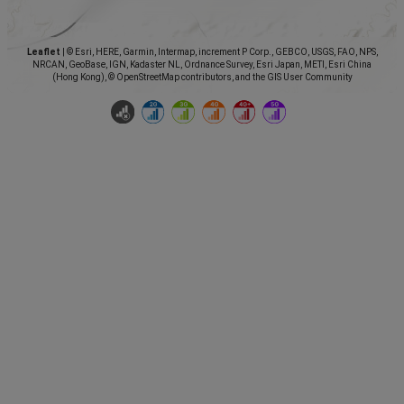
Leaflet
|
© Esri, HERE, Garmin, Intermap, increment P Corp., GEBCO, USGS, FAO, NPS,
NRCAN, GeoBase, IGN, Kadaster NL, Ordnance Survey, Esri Japan, METI, Esri China
(Hong Kong), © OpenStreetMap contributors, and the GIS User Community