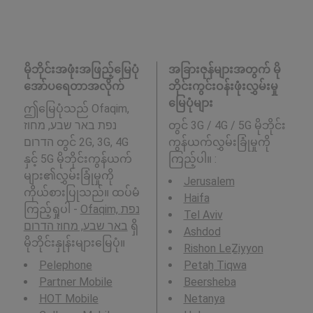
မိုဘိုင်းအဖုံးအဖြည့်မြေပုံ
အခြားဇုန်များအတွက် မို
အော်ပရေတာအလိုက်
ဘိုင်းကွင်းဝန်းဖုံးလွှမ်းမှု
မြေပုံများ
ဤမြေပုံသည် Ofaqim,
נפת באר שבע, מחוז
တွင် 3G / 4G / 5G မိုဘိုင်း
הדרום တွင် 2G, 3G, 4G
ကွန်ယက်လွှမ်းခြုံမှုကို
နှင့် 5G မိုဘိုင်းကွန်ယက်
ကြည့်ပါ။ :
များ၏လွှမ်းခြုံမှုကို
Jerusalem
ကိုယ်စားပြုသည်။ ထပ်မံ
Haifa
ကြည့်ရှုပါ -
Ofaqim, נפת
Tel Aviv
באר שבע, מחוז הדרום
ရှိ
Ashdod
မိုဘိုင်းနှုန်းများမြေပုံ။
Rishon LeẔiyyon
Pelephone
Petaẖ Tiqwa
Partner Mobile
Beersheba
HOT Mobile
Netanya