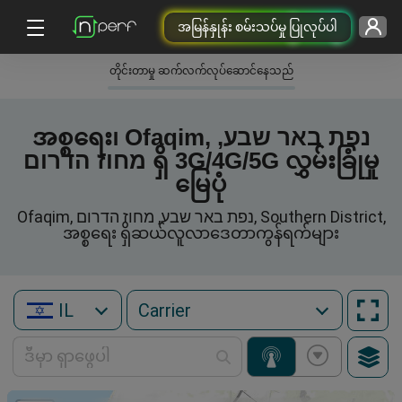
အမြန်နှုန်း စမ်းသပ်မှု ပြုလုပ်ပါ
တိုင်းတာမှု ဆက်လက်လုပ်ဆောင်နေသည်
အစ္စရေး၊ Ofaqim, נפת באר שבע,
מחוז הדרום ရှိ 3G/4G/5G လွှမ်းခြုံမှု
မြေပုံ
Ofaqim, נפת באר שבע, מחוז הדרום, Southern District,
အစ္စရေး ရှိဆယ်လူလာဒေတာကွန်ရက်များ
IL