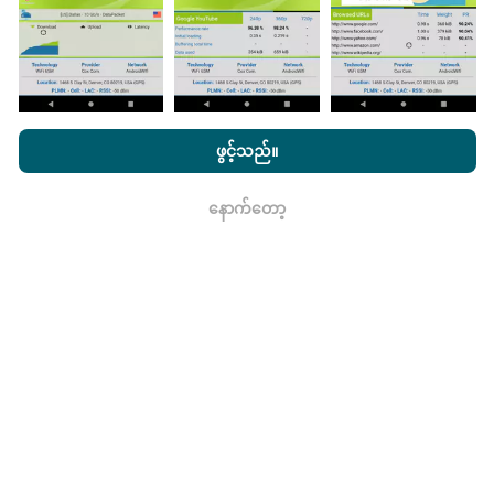
nPerf.com ကိုကြည့်ခြင်းအားဖြင့်ကျွန်ုပ်တို့၏
သီးသန့် နှင့် Cookies
မွမ်းမံမှုများကိုဘယ်လိုလုပ်ထားသလဲ။
အသုံးပြုမှုမူဝါဒ နှင့်ကျွန်ုပ်တို့၏ nPerf စမ်းသပ်မှု
us
သုံးစွဲသူလိုင်စင်
ဖွင့်သည်။
သဘောတူညီချက်
။
ကွန်ယက်လွှမ်းခြုံမြေပုံသည်နာရီတိုင်း bot မှ
အလိုအလျောက် update လုပ်သည်။ အမြန်မြေပုံများကို
၁၅
နောက်တော့
ရလား
မိနစ်တိုင်းတွင် update လုပ်သည်။
ဒေတာကိုနှစ်နှစ်ပြသ
နေသည်။ ၂ နှစ်အကြာတွင်သက်တမ်းအရင့်ဆုံး
အချက်အလက်များကိုမြေပုံများမှတစ်လတစ်ကြိမ်
ဖယ်ရှားသည်။
ဘယ်လောက်ယုံကြည်စိတ်ချရပြီးတိကျသလဲ။