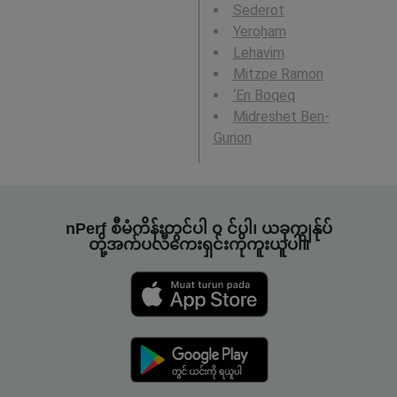
Sederot
Yeroẖam
Lehavim
Mitzpe Ramon
‘En Boqeq
Midreshet Ben-
Gurion
nPerf စီမံကိန်းတွင်ပါ ၀ င်ပါ၊ ယခုကျွန်ုပ်
တို့အက်ပလီကေးရှင်းကိုကူးယူပါ။