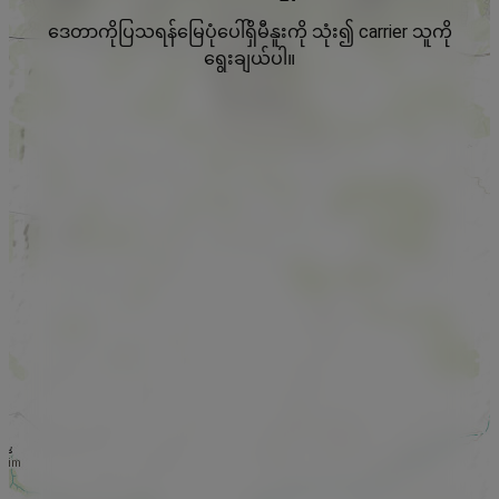
ဒေတာကိုပြသရန်မြေပုံပေါ်ရှိမီနူးကို သုံး၍ carrier သူကို
ရွေးချယ်ပါ။