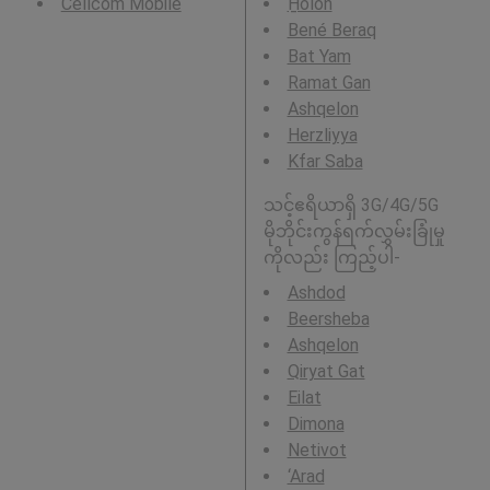
Cellcom Mobile
H̱olon
Bené Beraq
Bat Yam
Ramat Gan
Ashqelon
Herzliyya
Kfar Saba
သင့်ဧရိယာရှိ 3G/4G/5G
မိုဘိုင်းကွန်ရက်လွှမ်းခြုံမှု
ကိုလည်း ကြည့်ပါ-
Ashdod
Beersheba
Ashqelon
Qiryat Gat
Eilat
Dimona
Netivot
‘Arad