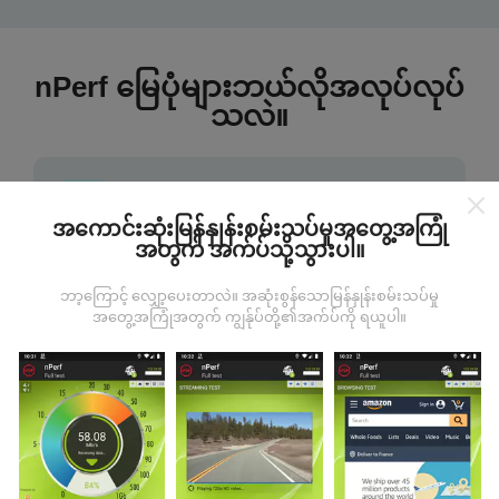
nPerf မြေပုံများဘယ်လိုအလုပ်လုပ်
သလဲ။
အကောင်းဆုံးမြန်နှုန်းစမ်းသပ်မှုအတွေ့အကြုံ
အတွက် အက်ပ်သို့သွားပါ။
ဒေတာကဘယ်ကနေလာတာလဲ
ဘာ့ကြောင့် လျှော့ပေးတာလဲ။ အဆုံးစွန်သောမြန်နှုန်းစမ်းသပ်မှု
အတွေ့အကြုံအတွက် ကျွန်ုပ်တို့၏အက်ပ်ကို ရယူပါ။
ဒေတာများကို nPerf အက်ပလီကေးရှင်းအသုံးပြုသူများမှ
ပြုလုပ်သောစမ်းသပ်မှုများမှရယူသည်။ ဤရွေ့ကားစစ်
မှန်သောအခြေအနေများ, စစ်မှန်သောအခြေအနေများတွင်
ကောက်ယူစမ်းသပ်မှုဖြစ်ကြသည်။ သင်လည်းပါ ၀ င်လိုပါက
nPerf အက်ပ်ကိုသင်၏စမတ်ဖုန်းထဲသို့ဒေါင်းလုပ်ဆွဲရန်ဖြစ်
သည်။
ဒေတာများများလေမြေပုံများပြည့်စုံလေလေ
ဖြစ်သည်။