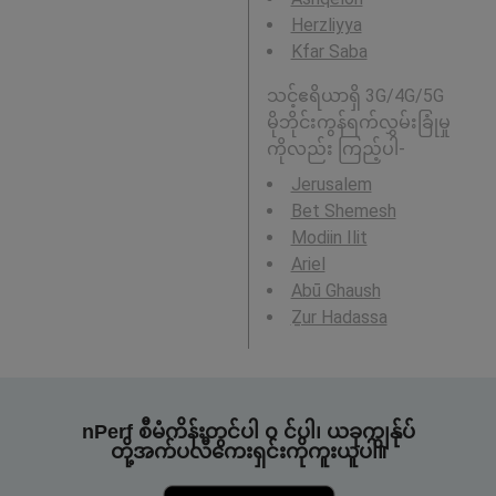
Herzliyya
Kfar Saba
သင့်ဧရိယာရှိ 3G/4G/5G
မိုဘိုင်းကွန်ရက်လွှမ်းခြုံမှု
ကိုလည်း ကြည့်ပါ-
Jerusalem
Bet Shemesh
Modiin Ilit
Ariel
Abū Ghaush
Ẕur Hadassa
nPerf စီမံကိန်းတွင်ပါ ၀ င်ပါ၊ ယခုကျွန်ုပ်
တို့အက်ပလီကေးရှင်းကိုကူးယူပါ။