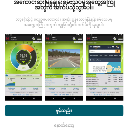
အကောင်းဆုံးမြန်နှုန်းစမ်းသပ်မှုအတွေ့အကြုံ
မှန်သောအခြေအနေများ, စစ်မှန်သောအခြေအနေများတွင်
အတွက် အက်ပ်သို့သွားပါ။
ကောက်ယူစမ်းသပ်မှုဖြစ်ကြသည်။ သင်လည်းပါ ၀ င်လိုပါက
nPerf အက်ပ်ကိုသင်၏စမတ်ဖုန်းထဲသို့ဒေါင်းလုပ်ဆွဲရန်ဖြစ်
ဘာ့ကြောင့် လျှော့ပေးတာလဲ။ အဆုံးစွန်သောမြန်နှုန်းစမ်းသပ်မှု
သည်။
ဒေတာများများလေမြေပုံများပြည့်စုံလေလေ
အတွေ့အကြုံအတွက် ကျွန်ုပ်တို့၏အက်ပ်ကို ရယူပါ။
ဖြစ်သည်။
မွမ်းမံမှုများကိုဘယ်လိုလုပ်ထားသလဲ။
ကွန်ယက်လွှမ်းခြုံမြေပုံသည်နာရီတိုင်း bot မှ
အလိုအလျောက် update လုပ်သည်။ အမြန်မြေပုံများကို
၁၅
မိနစ်တိုင်းတွင် update လုပ်သည်။
ဒေတာကိုနှစ်နှစ်ပြသ
နေသည်။ ၂ နှစ်အကြာတွင်သက်တမ်းအရင့်ဆုံး
nPerf.com ကိုကြည့်ခြင်းအားဖြင့်ကျွန်ုပ်တို့၏
သီးသန့် နှင့် Cookies
အချက်အလက်များကိုမြေပုံများမှတစ်လတစ်ကြိမ်
အသုံးပြုမှုမူဝါဒ နှင့်ကျွန်ုပ်တို့၏ nPerf စမ်းသပ်မှု
us
သုံးစွဲသူလိုင်စင်
ဖွင့်သည်။
ဖယ်ရှားသည်။
သဘောတူညီချက်
။
နောက်တော့