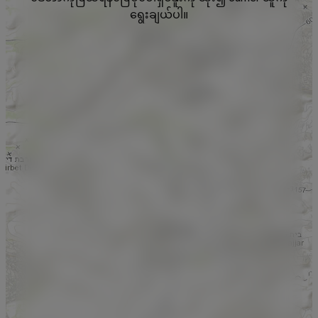
ရွေးချယ်ပါ။