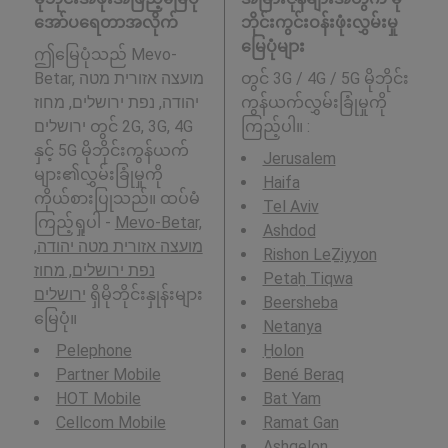
အော်ပရေတာအလိုက်
ဘိုင်းကွင်းဝန်းဖုံးလွှမ်းမှု
မြေပုံများ
ဤမြေပုံသည် Mevo-
Betar, מועצה אזורית מטה
တွင် 3G / 4G / 5G မိုဘိုင်း
יהודה, נפת ירושלים, מחוז
ကွန်ယက်လွှမ်းခြုံမှုကို
ירושלים တွင် 2G, 3G, 4G
ကြည့်ပါ။ :
နှင့် 5G မိုဘိုင်းကွန်ယက်
Jerusalem
များ၏လွှမ်းခြုံမှုကို
Haifa
ကိုယ်စားပြုသည်။ ထပ်မံ
Tel Aviv
ကြည့်ရှုပါ -
Mevo-Betar,
Ashdod
מועצה אזורית מטה יהודה,
Rishon LeẔiyyon
נפת ירושלים, מחוז
Petaẖ Tiqwa
ירושלים
ရှိမိုဘိုင်းနှုန်းများ
Beersheba
မြေပုံ။
Netanya
Pelephone
H̱olon
Partner Mobile
Bené Beraq
HOT Mobile
Bat Yam
Cellcom Mobile
Ramat Gan
Ashqelon