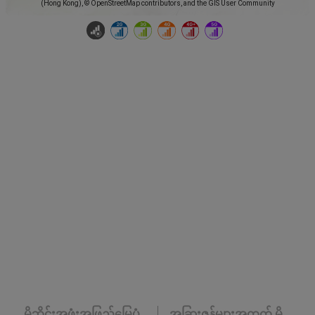
(Hong Kong), © OpenStreetMap contributors, and the GIS User Community
မိုဘိုင်းအဖုံးအဖြည့်မြေပုံ
အခြားဇုန်များအတွက် မို