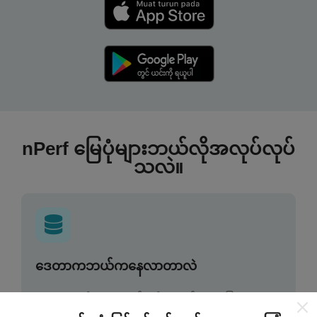
nPerf မြေပုံများဘယ်လိုအလုပ်လုပ်
သလဲ။
ဒေတာကဘယ်ကနေလာတာလဲ
ဒေတာများကို nPerf အက်ပလီကေးရှင်းအသုံးပြုသူများမှ
ပြုလုပ်သောစမ်းသပ်မှုများမှရယူသည်။ ဤရွေ့ကားစစ်