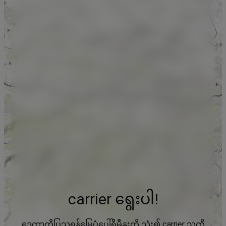
carrier ရွေးပါ!
ဒေတာကိုပြသရန်မြေပုံပေါ်ရှိမီနူးကို သုံး၍ carrier သူကို