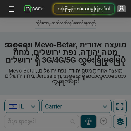
အမြန်နှုန်း စမ်းသပ်မှု ပြုလုပ်ပါ
တိုင်းတာမှု ဆက်လက်လုပ်ဆောင်နေသည်
အစ္စရေး၊ Mevo-Betar, מועצה אזורית
מטה יהודה, נפת ירושלים, מחוז
ירושלים ရှိ 3G/4G/5G လွှမ်းခြုံမှုမြေပုံ
Mevo-Betar, מועצה אזורית מטה יהודה, נפת ירושלים,
מחוז ירושלים, Jerusalem, အစ္စရေး ရှိဆယ်လူလာဒေတာ
ကွန်ရက်များ
IL