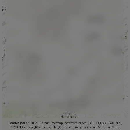
Leaflet
|
© Esri, HERE, Garmin, Intermap, increment P Corp., GEBCO, USGS, FAO, NPS,
NRCAN, GeoBase, IGN, Kadaster NL, Ordnance Survey, Esri Japan, METI, Esri China