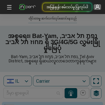
အမြန်နှုန်း စမ်းသပ်မှု ပြုလုပ်ပါ
တိုင်းတာမှု ဆက်လက်လုပ်ဆောင်နေသည်
အစ္စရေး၊ Bat-Yam, נפת תל אביב,
מחוז תל אביב ရှိ 3G/4G/5G လွှမ်းခြုံ
မှုမြေပုံ
Bat-Yam, נפת תל אביב, מחוז תל אביב, Tel Aviv
District, အစ္စရေး ရှိဆယ်လူလာဒေတာကွန်ရက်များ
IL