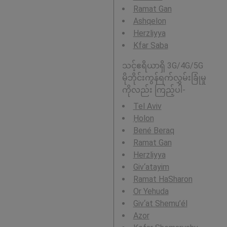
Ramat Gan
Ashqelon
Herzliyya
Kfar Saba
သင့်ဧရိယာရှိ 3G/4G/5G
မိုဘိုင်းကွန်ရက်လွှမ်းခြုံမှု
ကိုလည်း ကြည့်ပါ-
Tel Aviv
H̱olon
Bené Beraq
Ramat Gan
Herzliyya
Giv‘atayim
Ramat HaSharon
Or Yehuda
Giv‘at Shemu’él
Azor