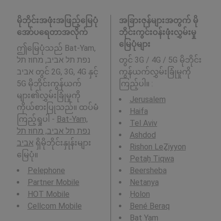
မိုဘိုင်းအဖုံးအဖြည့်မြေပုံ
အခြားဇုန်များအတွက် မို
အော်ပရေတာအလိုက်
ဘိုင်းကွင်းဝန်းဖုံးလွှမ်းမှု
မြေပုံများ
ဤမြေပုံသည် Bat-Yam,
נפת תל אביב, מחוז תל
တွင် 3G / 4G / 5G မိုဘိုင်း
אביב တွင် 2G, 3G, 4G နှင့်
ကွန်ယက်လွှမ်းခြုံမှုကို
5G မိုဘိုင်းကွန်ယက်
ကြည့်ပါ။ :
များ၏လွှမ်းခြုံမှုကို
Jerusalem
ကိုယ်စားပြုသည်။ ထပ်မံ
Haifa
ကြည့်ရှုပါ -
Bat-Yam,
Tel Aviv
נפת תל אביב, מחוז תל
Ashdod
אביב
ရှိမိုဘိုင်းနှုန်းများ
Rishon LeẔiyyon
မြေပုံ။
Petaẖ Tiqwa
Pelephone
Beersheba
Partner Mobile
Netanya
HOT Mobile
H̱olon
Cellcom Mobile
Bené Beraq
Bat Yam