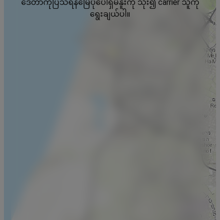
ဒေတာကိုပြသရန်မြေပုံပေါ်ရှိမီနူးကို သုံး၍ carrier သူကို
ရွေးချယ်ပါ။