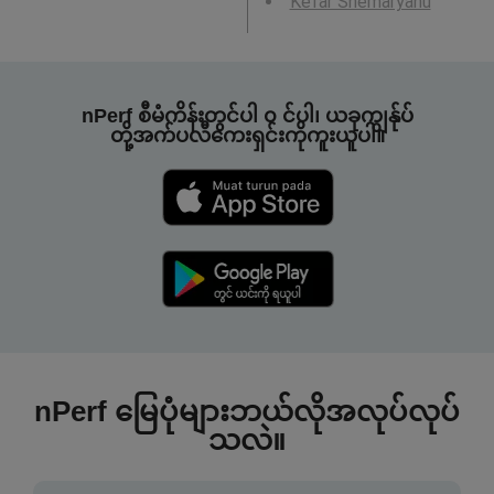
Kefar Shemaryahu
nPerf စီမံကိန်းတွင်ပါ ၀ င်ပါ၊ ယခုကျွန်ုပ်
တို့အက်ပလီကေးရှင်းကိုကူးယူပါ။
nPerf မြေပုံများဘယ်လိုအလုပ်လုပ်
သလဲ။