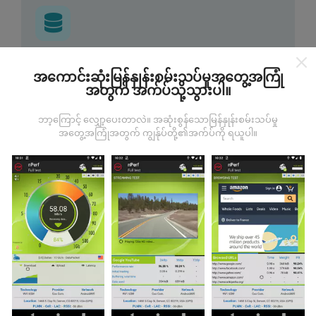
ဒေတာကဘယ်ကနေလာတာလဲ
အကောင်းဆုံးမြန်နှုန်းစမ်းသပ်မှုအတွေ့အကြုံ
အတွက် အက်ပ်သို့သွားပါ။
ဒေတာများကို nPerf အက်ပလီကေးရှင်းအသုံးပြုသူများမှ
ပြုလုပ်သောစမ်းသပ်မှုများမှရယူသည်။ ဤရွေ့ကားစစ်
ဘာ့ကြောင့် လျှော့ပေးတာလဲ။ အဆုံးစွန်သောမြန်နှုန်းစမ်းသပ်မှု
မှန်သောအခြေအနေများ, စစ်မှန်သောအခြေအနေများတွင်
အတွေ့အကြုံအတွက် ကျွန်ုပ်တို့၏အက်ပ်ကို ရယူပါ။
ကောက်ယူစမ်းသပ်မှုဖြစ်ကြသည်။ သင်လည်းပါ ၀ င်လိုပါက
nPerf အက်ပ်ကိုသင်၏စမတ်ဖုန်းထဲသို့ဒေါင်းလုပ်ဆွဲရန်ဖြစ်
သည်။
ဒေတာများများလေမြေပုံများပြည့်စုံလေလေ
ဖြစ်သည်။
မွမ်းမံမှုများကိုဘယ်လိုလုပ်ထားသလဲ။