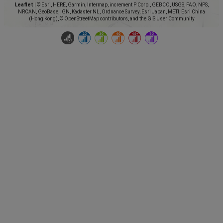
Leaflet
|
© Esri, HERE, Garmin, Intermap, increment P Corp., GEBCO, USGS, FAO, NPS,
NRCAN, GeoBase, IGN, Kadaster NL, Ordnance Survey, Esri Japan, METI, Esri China
(Hong Kong), © OpenStreetMap contributors, and the GIS User Community