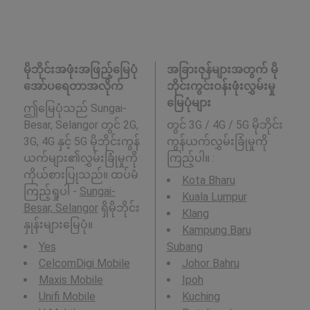
မိုဘိုင်းအဖုံးအဖြည့်မြေပုံ
အခြားဇုန်များအတွက် မို
အော်ပရေတာအလိုက်
ဘိုင်းကွင်းဝန်းဖုံးလွှမ်းမှု
မြေပုံများ
ဤမြေပုံသည် Sungai-
Besar, Selangor တွင် 2G,
တွင် 3G / 4G / 5G မိုဘိုင်း
3G, 4G နှင့် 5G မိုဘိုင်းကွန်
ကွန်ယက်လွှမ်းခြုံမှုကို
ယက်များ၏လွှမ်းခြုံမှုကို
ကြည့်ပါ။ :
ကိုယ်စားပြုသည်။ ထပ်မံ
Kota Bharu
ကြည့်ရှုပါ -
Sungai-
Kuala Lumpur
Besar, Selangor
ရှိမိုဘိုင်း
Klang
နှုန်းများမြေပုံ။
Kampung Baru
Yes
Subang
CelcomDigi Mobile
Johor Bahru
Maxis Mobile
Ipoh
Unifi Mobile
Kuching