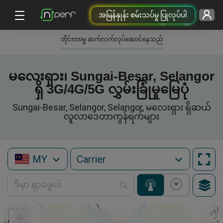
အမြန်နှုန်း စမ်းသပ်မှု ပြုလုပ်ပါ
တိုင်းတာမှု ဆက်လက်လုပ်ဆောင်နေသည်
မလေးရှား၊ Sungai-Besar, Selangor
ရှိ 3G/4G/5G လွှမ်းခြုံမှုမြေပုံ
Sungai-Besar, Selangor, Selangor, မလေးရှား ရှိဆယ်
လူလာဒေတာကွန်ရက်များ
MY
+