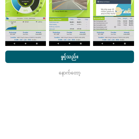
သည်။
ဒေတာများများလေမြေပုံများပြည့်စုံလေလေ
ဖြစ်သည်။
nPerf.com ကိုကြည့်ခြင်းအားဖြင့်ကျွန်ုပ်တို့၏
သီးသန့် နှင့် Cookies
အသုံးပြုမှုမူဝါဒ နှင့်ကျွန်ုပ်တို့၏ nPerf စမ်းသပ်မှု
us
သုံးစွဲသူလိုင်စင်
ဖွင့်သည်။
မွမ်းမံမှုများကိုဘယ်လိုလုပ်ထားသလဲ။
သဘောတူညီချက်
။
နောက်တော့
ကွန်ယက်လွှမ်းခြုံမြေပုံသည်နာရီတိုင်း bot မှ
ရလား
အလိုအလျောက် update လုပ်သည်။ အမြန်မြေပုံများကို
၁၅
မိနစ်တိုင်းတွင် update လုပ်သည်။
ဒေတာကိုနှစ်နှစ်ပြသ
နေသည်။ ၂ နှစ်အကြာတွင်သက်တမ်းအရင့်ဆုံး
အချက်အလက်များကိုမြေပုံများမှတစ်လတစ်ကြိမ်
ဖယ်ရှားသည်။