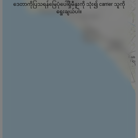
ဒေတာကိုပြသရန်မြေပုံပေါ်ရှိမီနူးကို သုံး၍ carrier သူကို
ရွေးချယ်ပါ။