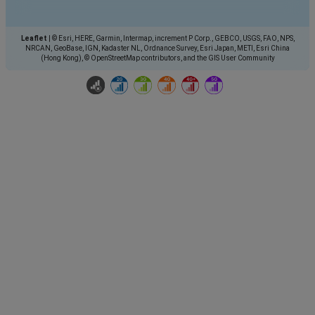
Leaflet
|
© Esri, HERE, Garmin, Intermap, increment P Corp., GEBCO, USGS, FAO, NPS,
NRCAN, GeoBase, IGN, Kadaster NL, Ordnance Survey, Esri Japan, METI, Esri China
(Hong Kong), © OpenStreetMap contributors, and the GIS User Community