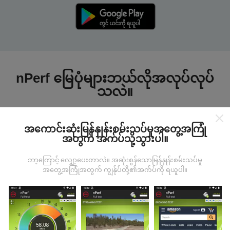
nPerf မြေပုံများဘယ်လိုအလုပ်လုပ်
သလဲ။
အကောင်းဆုံးမြန်နှုန်းစမ်းသပ်မှုအတွေ့အကြုံ
အတွက် အက်ပ်သို့သွားပါ။
ဘာ့ကြောင့် လျှော့ပေးတာလဲ။ အဆုံးစွန်သောမြန်နှုန်းစမ်းသပ်မှု
ဒေတာကဘယ်ကနေလာတာလဲ
အတွေ့အကြုံအတွက် ကျွန်ုပ်တို့၏အက်ပ်ကို ရယူပါ။
ဒေတာများကို nPerf အက်ပလီကေးရှင်းအသုံးပြုသူများမှ
ပြုလုပ်သောစမ်းသပ်မှုများမှရယူသည်။ ဤရွေ့ကားစစ်
မှန်သောအခြေအနေများ, စစ်မှန်သောအခြေအနေများတွင်
ကောက်ယူစမ်းသပ်မှုဖြစ်ကြသည်။ သင်လည်းပါ ၀ င်လိုပါက
nPerf အက်ပ်ကိုသင်၏စမတ်ဖုန်းထဲသို့ဒေါင်းလုပ်ဆွဲရန်ဖြစ်