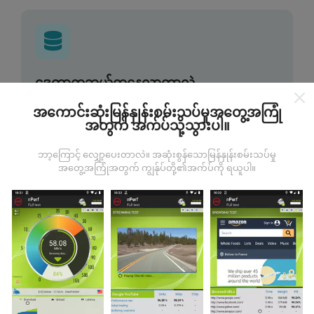
ဒေတာကဘယ်ကနေလာတာလဲ
အကောင်းဆုံးမြန်နှုန်းစမ်းသပ်မှုအတွေ့အကြုံ
ဒေတာများကို nPerf အက်ပလီကေးရှင်းအသုံးပြုသူများမှ
အတွက် အက်ပ်သို့သွားပါ။
ပြုလုပ်သောစမ်းသပ်မှုများမှရယူသည်။ ဤရွေ့ကားစစ်
မှန်သောအခြေအနေများ, စစ်မှန်သောအခြေအနေများတွင်
ဘာ့ကြောင့် လျှော့ပေးတာလဲ။ အဆုံးစွန်သောမြန်နှုန်းစမ်းသပ်မှု
ကောက်ယူစမ်းသပ်မှုဖြစ်ကြသည်။ သင်လည်းပါ ၀ င်လိုပါက
အတွေ့အကြုံအတွက် ကျွန်ုပ်တို့၏အက်ပ်ကို ရယူပါ။
nPerf အက်ပ်ကိုသင်၏စမတ်ဖုန်းထဲသို့ဒေါင်းလုပ်ဆွဲရန်ဖြစ်
သည်။
ဒေတာများများလေမြေပုံများပြည့်စုံလေလေ
ဖြစ်သည်။
မွမ်းမံမှုများကိုဘယ်လိုလုပ်ထားသလဲ။