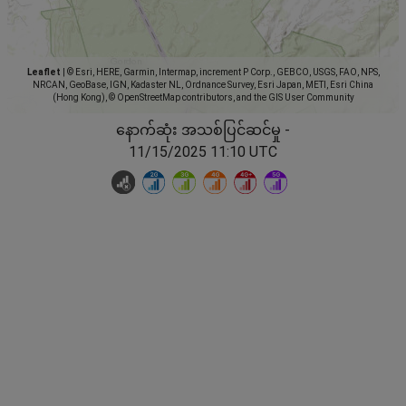
Leaflet
|
© Esri, HERE, Garmin, Intermap, increment P Corp., GEBCO, USGS, FAO, NPS,
NRCAN, GeoBase, IGN, Kadaster NL, Ordnance Survey, Esri Japan, METI, Esri China
(Hong Kong), © OpenStreetMap contributors, and the GIS User Community
နောက်ဆုံး အသစ်ပြင်ဆင်မှု -
11/15/2025 11:10 UTC