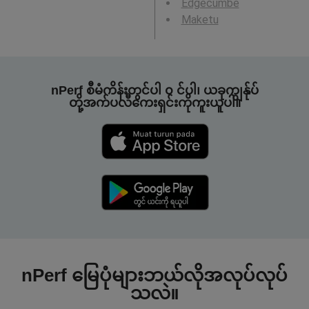
Edgecumbe
Maketu
nPerf စီမံကိန်းတွင်ပါ ၀ င်ပါ၊ ယခုကျွန်ုပ်
တို့အက်ပလီကေးရှင်းကိုကူးယူပါ။
nPerf မြေပုံများဘယ်လိုအလုပ်လုပ်
သလဲ။