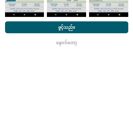
ကွန်ယက်လွှမ်းခြုံမြေပုံသည်နာရီတိုင်း bot မှ
အလိုအလျောက် update လုပ်သည်။ အမြန်မြေပုံများကို
၁၅
nPerf.com ကိုကြည့်ခြင်းအားဖြင့်ကျွန်ုပ်တို့၏
သီးသန့် နှင့် Cookies
မိနစ်တိုင်းတွင် update လုပ်သည်။
ဒေတာကိုနှစ်နှစ်ပြသ
အသုံးပြုမှုမူဝါဒ နှင့်ကျွန်ုပ်တို့၏ nPerf စမ်းသပ်မှု
us
သုံးစွဲသူလိုင်စင်
ဖွင့်သည်။
နေသည်။ ၂ နှစ်အကြာတွင်သက်တမ်းအရင့်ဆုံး
သဘောတူညီချက်
။
အချက်အလက်များကိုမြေပုံများမှတစ်လတစ်ကြိမ်
နောက်တော့
ဖယ်ရှားသည်။
ရလား
ဘယ်လောက်ယုံကြည်စိတ်ချရပြီးတိကျသလဲ။
စမ်းသပ်မှုများကိုအသုံးပြုသူများ၏ထုတ်ကုန်များပေါ်တွင်
ပြုလုပ်သည်။ Geolocation တိကျမှုသည်စမ်းသပ်မှုပြုလုပ်
ချိန်တွင် GPS signal ၏လက်ခံမှုအရည်အသွေးပေါ်တွင်
မူတည်သည်။ လွှမ်းခြုံအချက်အလက်များအတွက်ကျွန်ုပ်
တို့သည်အများဆုံး geolocation
၅၀ မီတာတိကျမှုဖြင့်