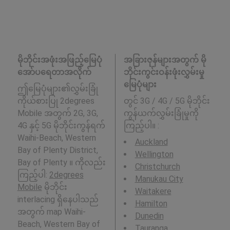
မိုဘိုင်းအဖုံးအဖြည့်မြေပုံ
အခြားဇုန်များအတွက် မို
အော်ပရေတာအလိုက်
ဘိုင်းကွင်းဝန်းဖုံးလွှမ်းမှု
မြေပုံများ
ဤမြေပုံများ၏လွှမ်းခြုံ
ကိုယ်စားပြု 2degrees
တွင် 3G / 4G / 5G မိုဘိုင်း
Mobile အတွက် 2G, 3G,
ကွန်ယက်လွှမ်းခြုံမှုကို
4G နှင့် 5G မိုဘိုင်းကွန်ရက်
ကြည့်ပါ။ :
Waihi-Beach, Western
Auckland
Bay of Plenty District,
Wellington
Bay of Plenty ။ ကိုလည်း
Christchurch
ကြည့်ပါ:
2degrees
Manukau City
Mobile
မိုဘိုင်း
Waitakere
interlacing ရှိနေပါသည်
Hamilton
အတွက် map Waihi-
Dunedin
Beach, Western Bay of
Tauranga