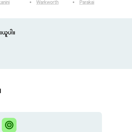
anini
Warkworth
Parakai
ူးယူပါ။
။