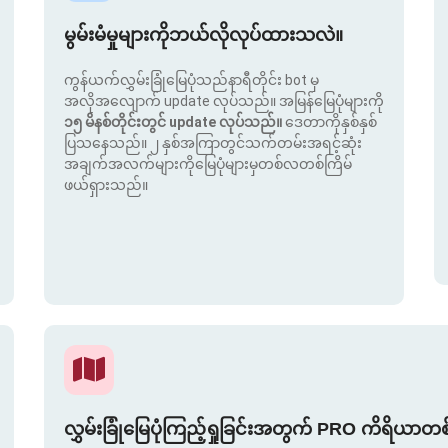
မွမ်းမံမှုများကိုဘယ်လိုလုပ်ထားသလဲ။
ကွန်ယက်လွှမ်းခြုံမြေပုံသည်နာရီတိုင်း bot မှ
အလိုအလျောက် update လုပ်သည်။ အမြန်မြေပုံများကို
၁၅ မိနစ်တိုင်းတွင် update လုပ်သည်။
ဒေတာကိုနှစ်နှစ်
ပြသနေသည်။ ၂ နှစ်အကြာတွင်သက်တမ်းအရင့်ဆုံး
အချက်အလက်များကိုမြေပုံများမှတစ်လတစ်ကြိမ်
ဖယ်ရှားသည်။
လွှမ်းခြုံမြေပုံကြည့်ရှုခြင်းအတွက် PRO ကိရိယာတ