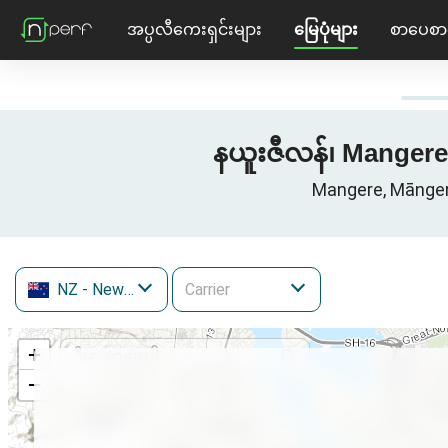
အပ္ပလီကေးရှင်းများ
မြေပုံများ
စာပေစာ
နယူးဇီလန်၊ Mangere,
Mangere, Mānger
NZ
- New Zealand
+
−