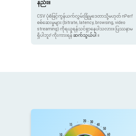
နည်း။
CSV ပုံစံဖြင့်ကွန်ယက်လွှမ်းခြုံမှုဒေတာသို့မဟုတ် nPerf
စစ်ဆေးမှုများ (bitrate, latency, browsing, video
streaming) ကိုရယူရန်သင်ရှာနေပါသလား။ ပြဿနာမ
ရှိပါဘူး! ကိုးကားရန်
ဆက်သွယ်ပါ
။