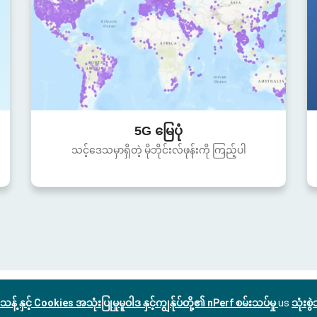
5G မြေပုံ
သင့်ဒေသမှာရှိတဲ့ မိုဘိုင်းလ်ဖုန်းကို ကြည့်ပါ
သန့် နှင့် Cookies အသုံးပြုမှုမူဝါဒ နှင့်ကျွန်ုပ်တို့၏ nPerf စမ်းသပ်မှု
us
သုံးစ