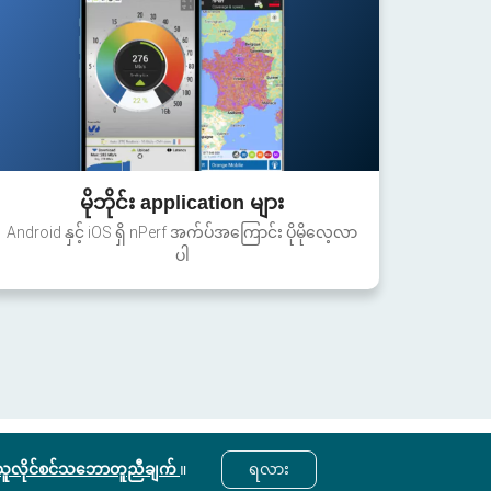
မိုဘိုင်း application များ
Android နှင့် iOS ရှိ nPerf အက်ပ်အကြောင်း ပိုမိုလေ့လာ
ပါ
ွဲသူလိုင်စင်သဘောတူညီချက်
။
ရလား