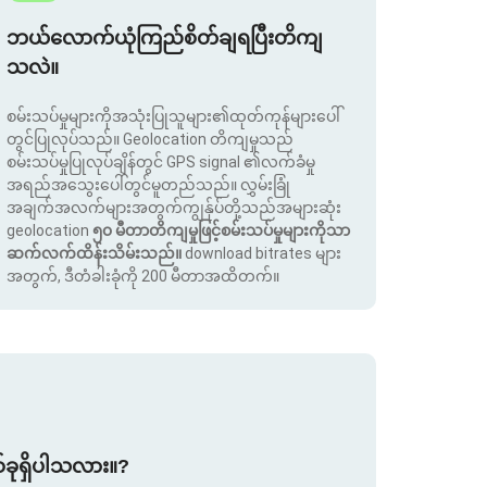
ဘယ်လောက်ယုံကြည်စိတ်ချရပြီးတိကျ
သလဲ။
စမ်းသပ်မှုများကိုအသုံးပြုသူများ၏ထုတ်ကုန်များပေါ်
တွင်ပြုလုပ်သည်။ Geolocation တိကျမှုသည်
စမ်းသပ်မှုပြုလုပ်ချိန်တွင် GPS signal ၏လက်ခံမှု
အရည်အသွေးပေါ်တွင်မူတည်သည်။ လွှမ်းခြုံ
အချက်အလက်များအတွက်ကျွန်ုပ်တို့သည်အများဆုံး
geolocation
၅၀ မီတာတိကျမှုဖြင့်စမ်းသပ်မှုများကိုသာ
ဆက်လက်ထိန်းသိမ်းသည်။
download bitrates များ
အတွက်, ဒီတံခါးခုံကို 200 မီတာအထိတက်။
စ်ခုရှိပါသလား။?