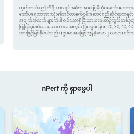
ဟုတ်တယ်။ ဤကိရိယာသည်အဓိကအားဖြင့်မိုဘိုင်းအော်ပရေတာမျာ
အော်ပရေတာအားလုံး၏အင်တာနက်စွမ်းဆောင်ရည်ဆိုင်ရာစာရင်းဇယာ
အချက်အလက်များကိုပါ ၀ င်သောရှိပြီးသားလေယာဉ်ကွင်းတစ်ခ
ပြုပြင်မွမ်းမံထားသောကာလအတွင်း (ဖုံးလွှမ်းခြင်း၊ 2G, 3G, 4G, 4G 
အားဖြင့်မြင်နိုင်ပါသည်။ (ဥပမာအားဖြင့်လွန်ခဲ့သော ၂ လသာ) ၎င်
nPerf ကို ရှာဖွေပါ