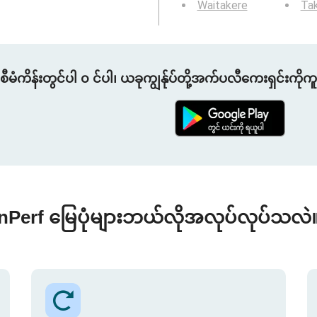
Waitakere
Tak
စီမံကိန်းတွင်ပါ ၀ င်ပါ၊ ယခုကျွန်ုပ်တို့အက်ပလီကေးရှင်းကိုက
nPerf မြေပုံများဘယ်လိုအလုပ်လုပ်သလဲ