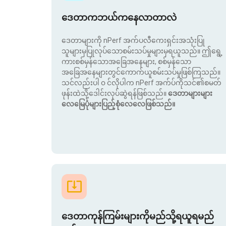
ဒေတာကဘယ်ကနေလာတာလဲ
ဒေတာများကို nPerf အက်ပလီကေးရှင်းအသုံးပြု
သူများမှပြုလုပ်သောစမ်းသပ်မှုများမှရယူသည်။ ဤရွေ့
ကားစစ်မှန်သောအခြေအနေများ, စစ်မှန်သော
အခြေအနေများတွင်ကောက်ယူစမ်းသပ်မှုဖြစ်ကြသည်။
သင်လည်းပါ ၀ င်လိုပါက nPerf အက်ပ်ကိုသင်၏စမတ်
ဖုန်းထဲသို့ဒေါင်းလုပ်ဆွဲရန်ဖြစ်သည်။
ဒေတာများများ
လေမြေပုံများပြည့်စုံလေလေဖြစ်သည်။
ဒေတာကုန်ကြမ်းများကိုမည်သို့ရယူရမည်