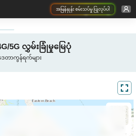
အမြန်နှုန်း စမ်းသပ်မှု ပြုလုပ်ပါ
 လွှမ်းခြုံမှုမြေပုံ
ာဒေတာကွန်ရက်များ
ArcGIS