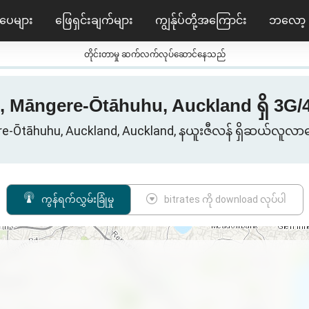
ပေများ
ဖြေရှင်းချက်များ
ကျွန်ုပ်တို့အကြောင်း
ဘလော့
တိုင်းတာမှု ဆက်လက်လုပ်ဆောင်နေသည်
 Māngere-Ōtāhuhu, Auckland ရှိ 3G/4G/5G
e-Ōtāhuhu, Auckland, Auckland, နယူးဇီလန် ရှိဆယ်လူလ
ကွန်ရက်လွှမ်းခြုံမှု
bitrates ကို download လုပ်ပါ