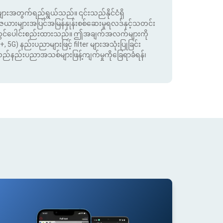
းအတွက်ရည်ရွယ်သည်။ ၎င်းသည်နိုင်ငံရှိ
းများအပြင်အမြန်နှုန်းစစ်ဆေးမှုရလဒ်နှင့်သတင်း
ုတွင်ပေါင်းစည်းထားသည်။ ဤအချက်အလက်များကို
+, 5G) နည်းပညာများဖြင့် filter များအသုံးပြုခြင်း
းသည်နည်းပညာအသစ်များဖြန့်ကျက်မှုကိုခြေရာခံရန်၊