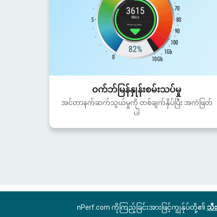
ဝက်ဘ်မြန်နှုန်းစမ်းသပ်မှု
အင်တာနက်ဆက်သွယ်မှုကို တစ်ချက်နှိပ်ပြီး အကဲဖြတ်
ပါ
nPerf.com ကိုကြည့်ခြင်းအားဖြင့်ကျွန်ုပ်တို့၏
သီး