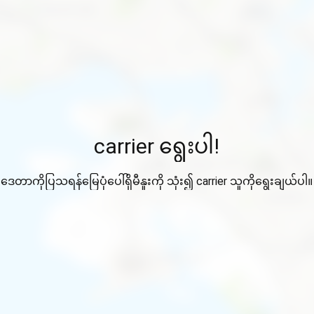
carrier ရွေးပါ!
ဒေတာကိုပြသရန်မြေပုံပေါ်ရှိမီနူးကို သုံး၍ carrier သူကိုရွေးချယ်ပါ။