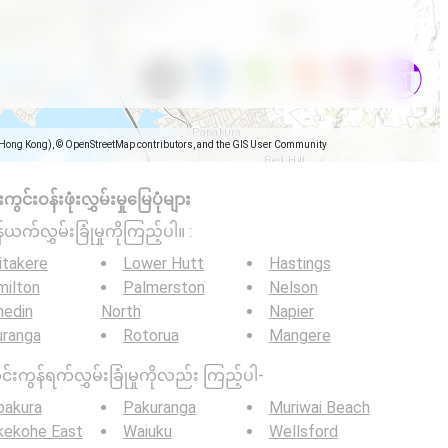
(Hong Kong), © OpenStreetMap contributors, and the GIS User Community
င်းဝန်းဖုံးလွှမ်းမှုမြေပုံများ
်ယက်လွှမ်းခြုံမှုကိုကြည့်ပါ။ :
itakere
Lower Hutt
Hastings
milton
Palmerston
Nelson
nedin
North
Napier
uranga
Rotorua
Mangere
င်းကွန်ရက်လွှမ်းခြုံမှုကိုလည်း ကြည့်ပါ-
pakura
Pakuranga
Muriwai Beach
kekohe East
Waiuku
Wellsford