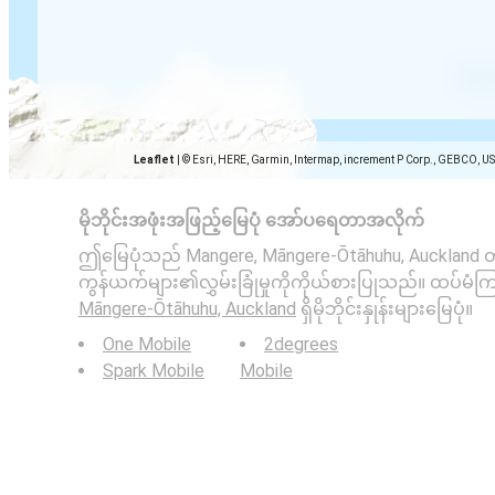
Leaflet
|
© Esri, HERE, Garmin, Intermap, increment P Corp., GEBCO, U
မိုဘိုင်းအဖုံးအဖြည့်မြေပုံ အော်ပရေတာအလိုက်
ဤမြေပုံသည် Mangere, Māngere-Ōtāhuhu, Auckland တွင် 2G
ကွန်ယက်များ၏လွှမ်းခြုံမှုကိုကိုယ်စားပြုသည်။ ထပ်မံကြည
Māngere-Ōtāhuhu, Auckland
ရှိမိုဘိုင်းနှုန်းများမြေပုံ။
One Mobile
2degrees
Spark Mobile
Mobile