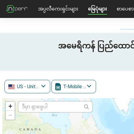
အပ္ပလီကေးရှင်းများ
မြေပုံများ
စာပေစာ
အမေရိကန် ပြည်ထောင်စု
US
- United States
T-Mobile (inc. Sprint)
+
−