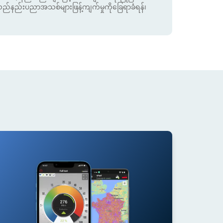
းသည်နည်းပညာအသစ်များဖြန့်ကျက်မှုကိုခြေရာခံရန်၊