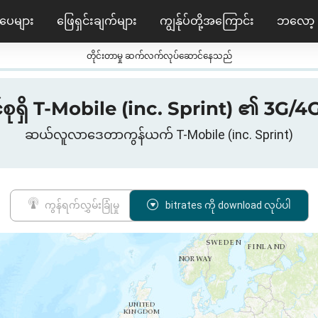
ပေများ
ဖြေရှင်းချက်များ
ကျွန်ုပ်တို့အကြောင်း
ဘလော့
တိုင်းတာမှု ဆက်လက်လုပ်ဆောင်နေသည်
ရှိ T-Mobile (inc. Sprint) ၏ 3G/4G/5
ဆယ်လူလာဒေတာကွန်ယက် T-Mobile (inc. Sprint)
ကွန်ရက်လွှမ်းခြုံမှု
bitrates ကို download လုပ်ပါ