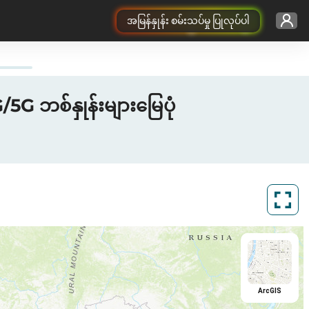
အမြန်နှုန်း စမ်းသပ်မှု ပြုလုပ်ပါ
G ဘစ်နှုန်းများမြေပုံ
ArcGIS