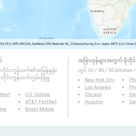
SGS, FAO, NPS, NRCAN, GeoBase, IGN, Kadaster NL, Ordnance Survey, Esri Japan, METI, Esri China 
်
အခြားဇုန်များအတွက် မိုဘိုင်း
မိုဘိုင်းကွန်ယက်၏အမြန်နှုန်း
တွင် 3G / 4G / 5G bitrates 
ုဘိုင်းကွန်ယက်လွှမ်းခြုံမှု
New York City
Phi
Los Angeles
Ph
 West
U.S. Cellular
Chicago
San
AT&T FirstNet
Houston
Sa
 One
Boost Mobile