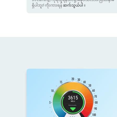
ရှိပါဘူး! ကိုးကားရန်
ဆက်သွယ်ပါ
။