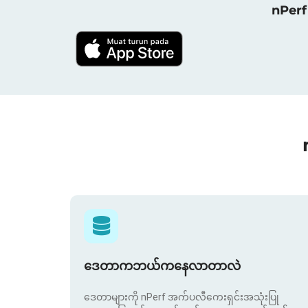
nPerf 
ဒေတာကဘယ်ကနေလာတာလဲ
ဒေတာများကို nPerf အက်ပလီကေးရှင်းအသုံးပြု