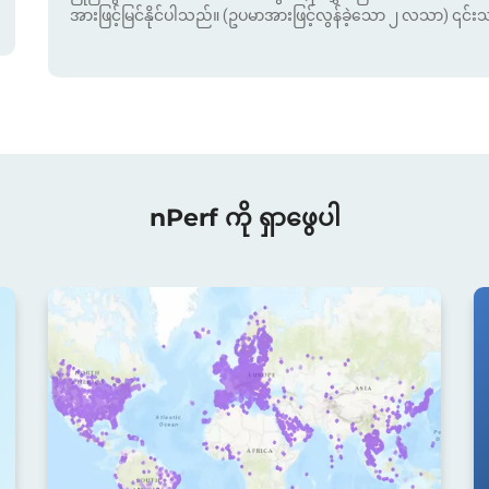
အားဖြင့်မြင်နိုင်ပါသည်။ (ဥပမာအားဖြင့်လွန်ခဲ့သော ၂ လသာ) ၎င်
nPerf ကို ရှာဖွေပါ