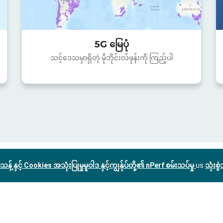
5G မြေပုံ
သင့်ဒေသမှာရှိတဲ့ မိုဘိုင်းလ်ဖုန်းကို ကြည့်ပါ
သန့် နှင့် Cookies အသုံးပြုမှုမူဝါဒ နှင့်ကျွန်ုပ်တို့၏ nPerf စမ်းသပ်မှု
us
သုံးစ