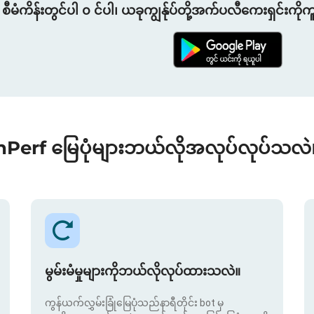
စီမံကိန်းတွင်ပါ ၀ င်ပါ၊ ယခုကျွန်ုပ်တို့အက်ပလီကေးရှင်းကိုက
nPerf မြေပုံများဘယ်လိုအလုပ်လုပ်သလဲ
မွမ်းမံမှုများကိုဘယ်လိုလုပ်ထားသလဲ။
ကွန်ယက်လွှမ်းခြုံမြေပုံသည်နာရီတိုင်း bot မှ