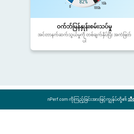
ဝက်ဘ်မြန်နှုန်းစမ်းသပ်မှု
အင်တာနက်ဆက်သွယ်မှုကို တစ်ချက်နှိပ်ပြီး အကဲဖြတ်
ပါ
nPerf.com ကိုကြည့်ခြင်းအားဖြင့်ကျွန်ုပ်တို့၏
သီး