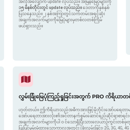
အလိုအလျောက် update လုပ်သည်။ အမြန်မြေပုံများကို
၁၅ မိနစ်တိုင်းတွင် update လုပ်သည်။
ဒေတာကိုနှစ်နှစ်
ပြသနေသည်။ ၂ နှစ်အကြာတွင်သက်တမ်းအရင့်ဆုံး
အချက်အလက်များကိုမြေပုံများမှတစ်လတစ်ကြိမ်
ဖယ်ရှားသည်။
လွှမ်းခြုံမြေပုံကြည့်ရှုခြင်းအတွက် PRO ကိရိယာတ
ဟုတ်တယ်။ ဤကိရိယာသည်အဓိကအားဖြင့်မိုဘိုင်းအော်ပရေတာမျာ
အော်ပရေတာအားလုံး၏အင်တာနက်စွမ်းဆောင်ရည်ဆိုင်ရာစာရင်းဇယာ
အချက်အလက်များကိုပါ ၀ င်သောရှိပြီးသားလေယာဉ်ကွင်းတစ်ခ
ပြုပြင်မွမ်းမံထားသောကာလအတွင်း (ဖုံးလွှမ်းခြင်း၊ 2G, 3G, 4G, 4G 