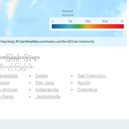
(Hong Kong), © OpenStreetMap contributors, and the GIS User Community
အမြန်နှုန်းမြေပုံများ
ကိုလည်းကြည့်ပါ။ :
ladelphia
Dallas
San Francisco
oenix
San Jose
Austin
 Antonio
Indianapolis
Columbus
n Diego
Jacksonville