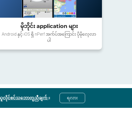
မိုဘိုင်း application များ
Android နှင့် iOS ရှိ nPerf အက်ပ်အကြောင်း ပိုမိုလေ့လာ
ပါ
ွဲသူလိုင်စင်သဘောတူညီချက်
။
ရလား