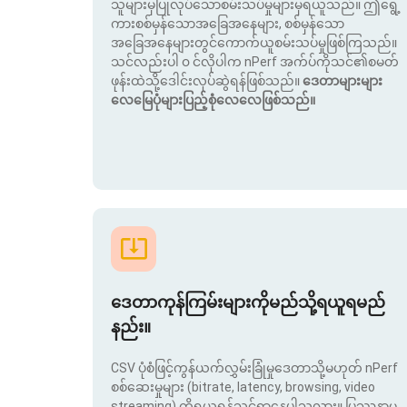
သူများမှပြုလုပ်သောစမ်းသပ်မှုများမှရယူသည်။ ဤရွေ့
ကားစစ်မှန်သောအခြေအနေများ, စစ်မှန်သော
အခြေအနေများတွင်ကောက်ယူစမ်းသပ်မှုဖြစ်ကြသည်။
သင်လည်းပါ ၀ င်လိုပါက nPerf အက်ပ်ကိုသင်၏စမတ်
ဖုန်းထဲသို့ဒေါင်းလုပ်ဆွဲရန်ဖြစ်သည်။
ဒေတာများများ
လေမြေပုံများပြည့်စုံလေလေဖြစ်သည်။
ဒေတာကုန်ကြမ်းများကိုမည်သို့ရယူရမည်
နည်း။
CSV ပုံစံဖြင့်ကွန်ယက်လွှမ်းခြုံမှုဒေတာသို့မဟုတ် nPerf
စစ်ဆေးမှုများ (bitrate, latency, browsing, video
streaming) ကိုရယူရန်သင်ရှာနေပါသလား။ ပြဿနာမ