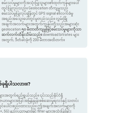
စမ်းသပ်မှုများကိုအသုံးပြုသူများ၏ထုတ်ကုန်များပေါ်
တွင်ပြုလုပ်သည်။ Geolocation တိကျမှုသည်
စမ်းသပ်မှုပြုလုပ်ချိန်တွင် GPS signal ၏လက်ခံမှု
အရည်အသွေးပေါ်တွင်မူတည်သည်။ လွှမ်းခြုံ
အချက်အလက်များအတွက်ကျွန်ုပ်တို့သည်အများဆုံး
geolocation
၅၀ မီတာတိကျမှုဖြင့်စမ်းသပ်မှုများကိုသာ
ဆက်လက်ထိန်းသိမ်းသည်။
download bitrates များ
အတွက်, ဒီတံခါးခုံကို 200 မီတာအထိတက်။
စ်ခုရှိပါသလား။?
းအတွက်ရည်ရွယ်သည်။ ၎င်းသည်နိုင်ငံရှိ
းများအပြင်အမြန်နှုန်းစစ်ဆေးမှုရလဒ်နှင့်သတင်း
ုတွင်ပေါင်းစည်းထားသည်။ ဤအချက်အလက်များကို
+, 5G) နည်းပညာများဖြင့် filter များအသုံးပြုခြင်း