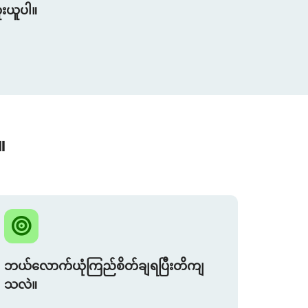
ူးယူပါ။
။
ဘယ်လောက်ယုံကြည်စိတ်ချရပြီးတိကျ
သလဲ။