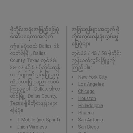
မိုဘိုင်းအဖုံးအဖြည့်မြေပုံ
အခြားဇုန်များအတွက် မို
အော်ပရေတာအလိုက်
ဘိုင်းကွင်းဝန်းဖုံးလွှမ်းမှု
မြေပုံများ
ဤမြေပုံသည် Dallas, ဒါး
လတ်စ်မြို့, Dallas
တွင် 3G / 4G / 5G မိုဘိုင်း
County, Texas တွင် 2G,
ကွန်ယက်လွှမ်းခြုံမှုကို
3G, 4G နှင့် 5G မိုဘိုင်းကွန်
ကြည့်ပါ။ :
ယက်များ၏လွှမ်းခြုံမှုကို
New York City
ကိုယ်စားပြုသည်။ ထပ်မံ
Los Angeles
ကြည့်ရှုပါ -
Dallas, ဒါးလ
Chicago
တ်စ်မြို့, Dallas County,
Houston
Texas
ရှိမိုဘိုင်းနှုန်းများ
Philadelphia
မြေပုံ။
Phoenix
T-Mobile (inc. Sprint)
San Antonio
Union Wireless
San Diego