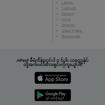
Laredo
Lubbock
Garland
Irving
Amarillo
Grand Prairie
Brownsville
nPerf စီမံကိန်းတွင်ပါ ၀ င်ပါ၊ ယခုကျွန်ုပ်
တို့အက်ပလီကေးရှင်းကိုကူးယူပါ။