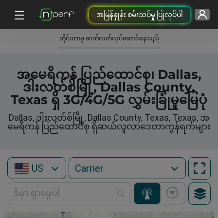
အမြန်နှုန်း စမ်းသပ်မှု ပြုလုပ်ပါ
တိုင်းတာမှု ဆက်လက်လုပ်ဆောင်နေသည်
အမေရိကန် ပြည်ထောင်စု၊ Dallas,
ဒါးလတ်စ်မြို့, Dallas County,
Texas ရှိ 3G/4G/5G လွှမ်းခြုံမှုမြေပုံ
Dallas, ဒါးလတ်စ်မြို့, Dallas County, Texas, Texas, အ
မေရိကန် ပြည်ထောင်စု ရှိဆယ်လူလာဒေတာကွန်ရက်များ
US