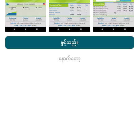
nPerf.com ကိုကြည့်ခြင်းအားဖြင့်ကျွန်ုပ်တို့၏
သီးသန့် နှင့် Cookies
မွမ်းမံမှုများကိုဘယ်လိုလုပ်ထားသလဲ။
အသုံးပြုမှုမူဝါဒ နှင့်ကျွန်ုပ်တို့၏ nPerf စမ်းသပ်မှု
us
သုံးစွဲသူလိုင်စင်
ဖွင့်သည်။
သဘောတူညီချက်
။
ကွန်ယက်လွှမ်းခြုံမြေပုံသည်နာရီတိုင်း bot မှ
အလိုအလျောက် update လုပ်သည်။ အမြန်မြေပုံများကို
၁၅
နောက်တော့
ရလား
မိနစ်တိုင်းတွင် update လုပ်သည်။
ဒေတာကိုနှစ်နှစ်ပြသ
နေသည်။ ၂ နှစ်အကြာတွင်သက်တမ်းအရင့်ဆုံး
အချက်အလက်များကိုမြေပုံများမှတစ်လတစ်ကြိမ်
ဖယ်ရှားသည်။
ဘယ်လောက်ယုံကြည်စိတ်ချရပြီးတိကျသလဲ။