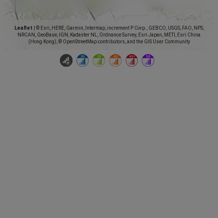
Leaflet
|
© Esri, HERE, Garmin, Intermap, increment P Corp., GEBCO, USGS, FAO, NPS,
NRCAN, GeoBase, IGN, Kadaster NL, Ordnance Survey, Esri Japan, METI, Esri China
(Hong Kong), © OpenStreetMap contributors, and the GIS User Community