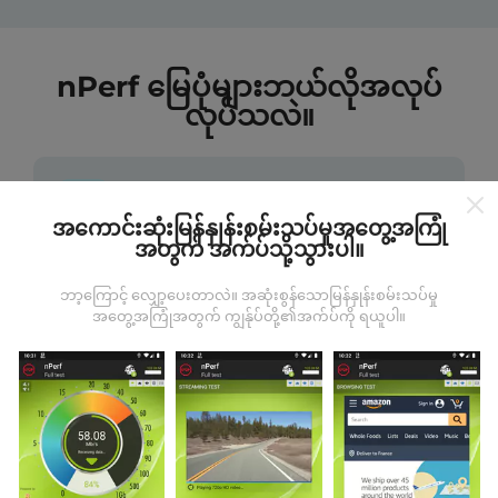
nPerf မြေပုံများဘယ်လိုအလုပ်
လုပ်သလဲ။
အကောင်းဆုံးမြန်နှုန်းစမ်းသပ်မှုအတွေ့အကြုံ
အတွက် အက်ပ်သို့သွားပါ။
ဒေတာကဘယ်ကနေလာတာလဲ
ဘာ့ကြောင့် လျှော့ပေးတာလဲ။ အဆုံးစွန်သောမြန်နှုန်းစမ်းသပ်မှု
အတွေ့အကြုံအတွက် ကျွန်ုပ်တို့၏အက်ပ်ကို ရယူပါ။
ဒေတာများကို nPerf အက်ပလီကေးရှင်းအသုံးပြုသူများမှ
ပြုလုပ်သောစမ်းသပ်မှုများမှရယူသည်။ ဤရွေ့ကားစစ်
မှန်သောအခြေအနေများ, စစ်မှန်သောအခြေအနေများတွင်
ကောက်ယူစမ်းသပ်မှုဖြစ်ကြသည်။ သင်လည်းပါ ၀ င်လိုပါက
nPerf အက်ပ်ကိုသင်၏စမတ်ဖုန်းထဲသို့ဒေါင်းလုပ်ဆွဲရန်ဖြစ်
သည်။
ဒေတာများများလေမြေပုံများပြည့်စုံလေလေ
ဖြစ်သည်။