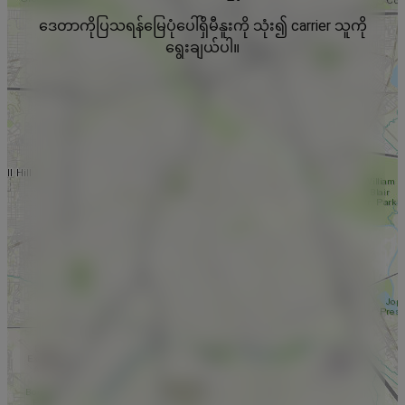
ဒေတာကိုပြသရန်မြေပုံပေါ်ရှိမီနူးကို သုံး၍ carrier သူကို
ရွေးချယ်ပါ။