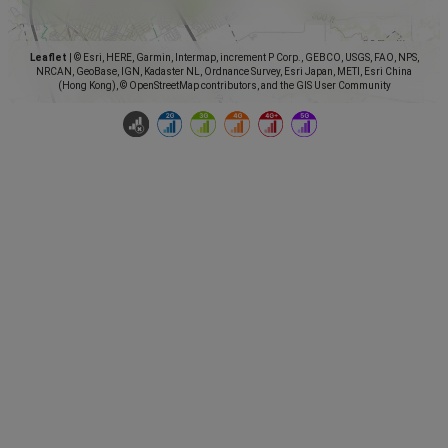
Leaflet
|
© Esri, HERE, Garmin, Intermap, increment P Corp., GEBCO, USGS, FAO, NPS,
NRCAN, GeoBase, IGN, Kadaster NL, Ordnance Survey, Esri Japan, METI, Esri China
(Hong Kong), © OpenStreetMap contributors, and the GIS User Community