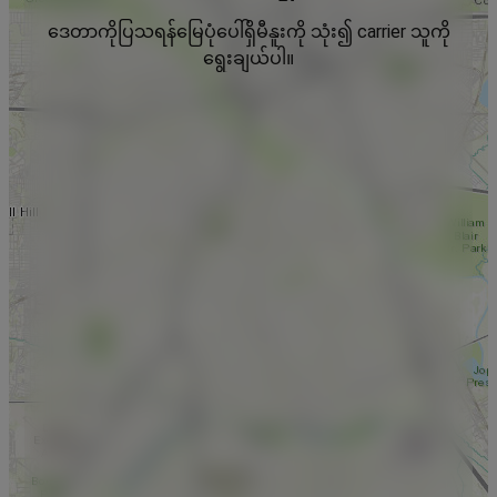
ဒေတာကိုပြသရန်မြေပုံပေါ်ရှိမီနူးကို သုံး၍ carrier သူကို
ရွေးချယ်ပါ။