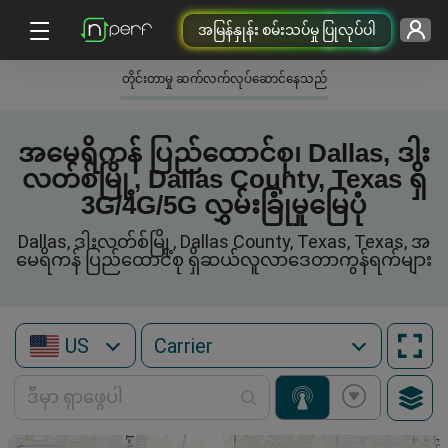
အမြန်နှုန်း စမ်းသပ်မှု ပြုလုပ်ပါ
တိုင်းတာမှု ဆက်လက်လုပ်ဆောင်နေသည်
အမေရိကန် ပြည်ထောင်စု၊ Dallas, ဒါး
လတ်စ်မြို့, Dallas County, Texas ရှိ
3G/4G/5G လွှမ်းခြုံမှုမြေပုံ
Dallas, ဒါးလတ်စ်မြို့, Dallas County, Texas, Texas, အ
မေရိကန် ပြည်ထောင်စု ရှိဆယ်လူလာဒေတာကွန်ရက်များ
US