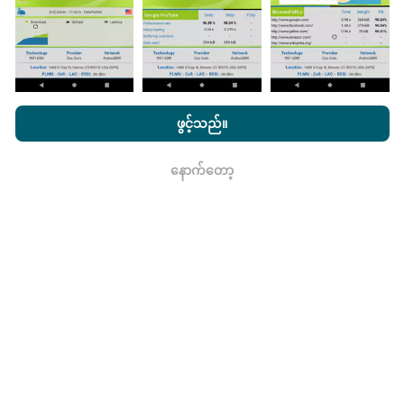
nPerf.com ကိုကြည့်ခြင်းအားဖြင့်ကျွန်ုပ်တို့၏
သီးသန့် နှင့် Cookies
မွမ်းမံမှုများကိုဘယ်လိုလုပ်ထားသလဲ။
အသုံးပြုမှုမူဝါဒ နှင့်ကျွန်ုပ်တို့၏ nPerf စမ်းသပ်မှု
us
သုံးစွဲသူလိုင်စင်
ဖွင့်သည်။
သဘောတူညီချက်
။
ကွန်ယက်လွှမ်းခြုံမြေပုံသည်နာရီတိုင်း bot မှ
အလိုအလျောက် update လုပ်သည်။ အမြန်မြေပုံများကို
၁၅
နောက်တော့
ရလား
မိနစ်တိုင်းတွင် update လုပ်သည်။
ဒေတာကိုနှစ်နှစ်ပြသ
နေသည်။ ၂ နှစ်အကြာတွင်သက်တမ်းအရင့်ဆုံး
အချက်အလက်များကိုမြေပုံများမှတစ်လတစ်ကြိမ်
ဖယ်ရှားသည်။
ဘယ်လောက်ယုံကြည်စိတ်ချရပြီးတိကျသလဲ။