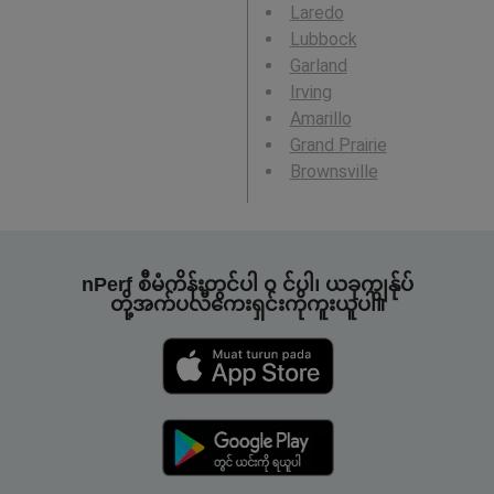
Laredo
Lubbock
Garland
Irving
Amarillo
Grand Prairie
Brownsville
nPerf စီမံကိန်းတွင်ပါ ၀ င်ပါ၊ ယခုကျွန်ုပ်
တို့အက်ပလီကေးရှင်းကိုကူးယူပါ။