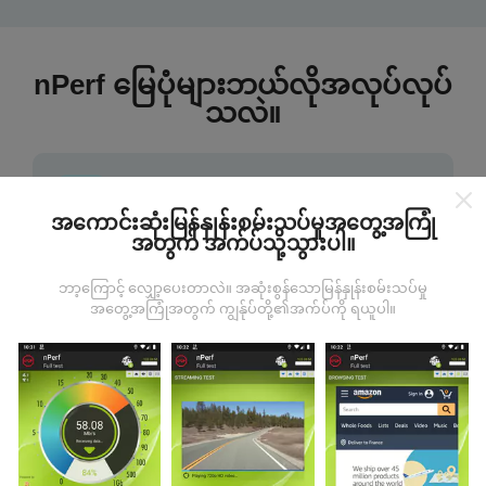
nPerf မြေပုံများဘယ်လိုအလုပ်လုပ်
သလဲ။
အကောင်းဆုံးမြန်နှုန်းစမ်းသပ်မှုအတွေ့အကြုံ
အတွက် အက်ပ်သို့သွားပါ။
ဒေတာကဘယ်ကနေလာတာလဲ
ဘာ့ကြောင့် လျှော့ပေးတာလဲ။ အဆုံးစွန်သောမြန်နှုန်းစမ်းသပ်မှု
အတွေ့အကြုံအတွက် ကျွန်ုပ်တို့၏အက်ပ်ကို ရယူပါ။
ဒေတာများကို nPerf အက်ပလီကေးရှင်းအသုံးပြုသူများမှ
ပြုလုပ်သောစမ်းသပ်မှုများမှရယူသည်။ ဤရွေ့ကားစစ်
မှန်သောအခြေအနေများ, စစ်မှန်သောအခြေအနေများတွင်
ကောက်ယူစမ်းသပ်မှုဖြစ်ကြသည်။ သင်လည်းပါ ၀ င်လိုပါက
nPerf အက်ပ်ကိုသင်၏စမတ်ဖုန်းထဲသို့ဒေါင်းလုပ်ဆွဲရန်ဖြစ်
သည်။
ဒေတာများများလေမြေပုံများပြည့်စုံလေလေ
ဖြစ်သည်။