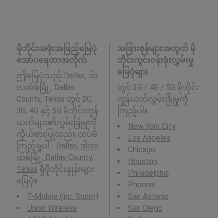
မိုဘိုင်းအဖုံးအဖြည့်မြေပုံ
အခြားဇုန်များအတွက် မို
အော်ပရေတာအလိုက်
ဘိုင်းကွင်းဝန်းဖုံးလွှမ်းမှု
မြေပုံများ
ဤမြေပုံသည် Dallas, ဒါး
လတ်စ်မြို့, Dallas
တွင် 3G / 4G / 5G မိုဘိုင်း
County, Texas တွင် 2G,
ကွန်ယက်လွှမ်းခြုံမှုကို
3G, 4G နှင့် 5G မိုဘိုင်းကွန်
ကြည့်ပါ။ :
ယက်များ၏လွှမ်းခြုံမှုကို
New York City
ကိုယ်စားပြုသည်။ ထပ်မံ
Los Angeles
ကြည့်ရှုပါ -
Dallas, ဒါးလ
Chicago
တ်စ်မြို့, Dallas County,
Houston
Texas
ရှိမိုဘိုင်းနှုန်းများ
Philadelphia
မြေပုံ။
Phoenix
T-Mobile (inc. Sprint)
San Antonio
Union Wireless
San Diego