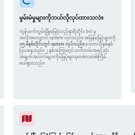
မွမ်းမံမှုများကိုဘယ်လိုလုပ်ထားသလဲ။
ကွန်ယက်လွှမ်းခြုံမြေပုံသည်နာရီတိုင်း bot မှ
အလိုအလျောက် update လုပ်သည်။ အမြန်မြေပုံများကို
၁၅ မိနစ်တိုင်းတွင် update လုပ်သည်။
ဒေတာကိုနှစ်နှစ်
ပြသနေသည်။ ၂ နှစ်အကြာတွင်သက်တမ်းအရင့်ဆုံး
အချက်အလက်များကိုမြေပုံများမှတစ်လတစ်ကြိမ်
ဖယ်ရှားသည်။