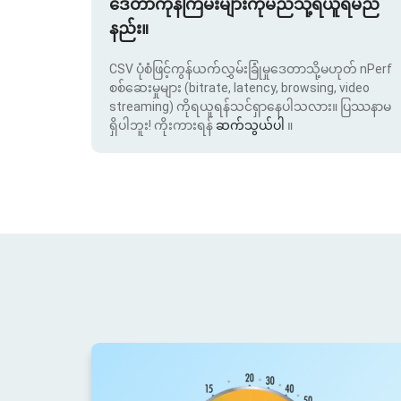
ဒေတာကုန်ကြမ်းများကိုမည်သို့ရယူရမည်
နည်း။
CSV ပုံစံဖြင့်ကွန်ယက်လွှမ်းခြုံမှုဒေတာသို့မဟုတ် nPerf
စစ်ဆေးမှုများ (bitrate, latency, browsing, video
streaming) ကိုရယူရန်သင်ရှာနေပါသလား။ ပြဿနာမ
ရှိပါဘူး! ကိုးကားရန်
ဆက်သွယ်ပါ
။