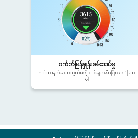
ဝက်ဘ်မြန်နှုန်းစမ်းသပ်မှု
အင်တာနက်ဆက်သွယ်မှုကို တစ်ချက်နှိပ်ပြီး အကဲဖြတ်
ပါ