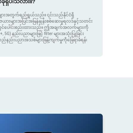
စ်ခုရှိပါသလား။?
းအတွက်ရည်ရွယ်သည်။ ၎င်းသည်နိုင်ငံရှိ
းများအပြင်အမြန်နှုန်းစစ်ဆေးမှုရလဒ်နှင့်သတင်း
ုတွင်ပေါင်းစည်းထားသည်။ ဤအချက်အလက်များကို
+, 5G) နည်းပညာများဖြင့် filter များအသုံးပြုခြင်း
းသည်နည်းပညာအသစ်များဖြန့်ကျက်မှုကိုခြေရာခံရန်၊