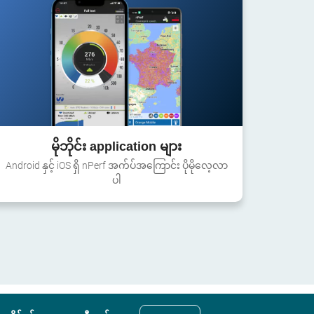
မိုဘိုင်း application များ
Android နှင့် iOS ရှိ nPerf အက်ပ်အကြောင်း ပိုမိုလေ့လာ
ပါ