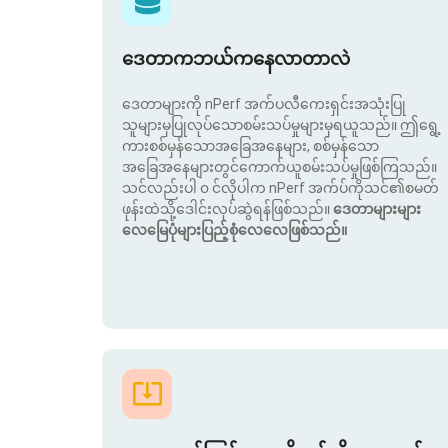
ဒေတာကဘယ်ကနေလာတာလဲ
ဒေတာများကို nPerf အက်ပလီကေးရှင်းအသုံးပြု
သူများမှပြုလုပ်သောစမ်းသပ်မှုများမှရယူသည်။ ဤရွေ့
ကားစစ်မှန်သောအခြေအနေများ, စစ်မှန်သော
အခြေအနေများတွင်ကောက်ယူစမ်းသပ်မှုဖြစ်ကြသည်။
သင်လည်းပါ ၀ င်လိုပါက nPerf အက်ပ်ကိုသင်၏စမတ်
ဖုန်းထဲသို့ဒေါင်းလုပ်ဆွဲရန်ဖြစ်သည်။
ဒေတာများများ
လေမြေပုံများပြည့်စုံလေလေဖြစ်သည်။