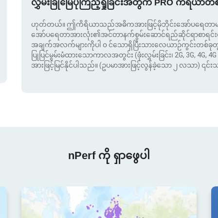
လွှမ်းခြုံမြေပုံကြည့်ရှုခြင်းအတွက် PRO ကိရိယာတ
ဟုတ်တယ်။ ဤကိရိယာသည်အဓိကအားဖြင့်မိုဘိုင်းအော်ပရေတာမျာ
အော်ပရေတာအားလုံး၏အင်တာနက်စွမ်းဆောင်ရည်ဆိုင်ရာစာရင်းဇယာ
အချက်အလက်များကိုပါ ၀ င်သောရှိပြီးသားလေယာဉ်ကွင်းတစ်ခ
ပြုပြင်မွမ်းမံထားသောကာလအတွင်း (ဖုံးလွှမ်းခြင်း၊ 2G, 3G, 4G, 4G 
အားဖြင့်မြင်နိုင်ပါသည်။ (ဥပမာအားဖြင့်လွန်ခဲ့သော ၂ လသာ) ၎င်
nPerf ကို ရှာဖွေပါ