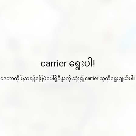
carrier ရွေးပါ!
ဒေတာကိုပြသရန်မြေပုံပေါ်ရှိမီနူးကို သုံး၍ carrier သူကိုရွေးချယ်ပါ။