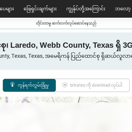
ပေများ
ဖြေရှင်းချက်များ
ကျွန်ုပ်တို့အကြောင်း
ဘလော့
တိုင်းတာမှု ဆက်လက်လုပ်ဆောင်နေသည်
 Laredo, Webb County, Texas ရှိ 3G/4G/
unty, Texas, Texas, အမေရိကန် ပြည်ထောင်စု ရှိဆယ်လူလ
ကွန်ရက်လွှမ်းခြုံမှု
bitrates ကို download လုပ်ပါ