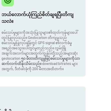
ဘယ်လောက်ယုံကြည်စိတ်ချရပြီးတိကျ
သလဲ။
စမ်းသပ်မှုများကိုအသုံးပြုသူများ၏ထုတ်ကုန်များပေါ်
တွင်ပြုလုပ်သည်။ Geolocation တိကျမှုသည်
စမ်းသပ်မှုပြုလုပ်ချိန်တွင် GPS signal ၏လက်ခံမှု
အရည်အသွေးပေါ်တွင်မူတည်သည်။ လွှမ်းခြုံ
အချက်အလက်များအတွက်ကျွန်ုပ်တို့သည်အများဆုံး
geolocation
၅၀ မီတာတိကျမှုဖြင့်စမ်းသပ်မှုများကိုသာ
ဆက်လက်ထိန်းသိမ်းသည်။
download bitrates များ
အတွက်, ဒီတံခါးခုံကို 200 မီတာအထိတက်။