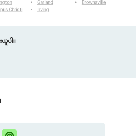
ington
Garland
Brownsville
pus Christi
Irving
ူးယူပါ။
။