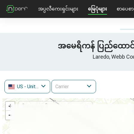
အပ္ပလီကေးရှင်းများ
မြေပုံများ
စာပေစာ
အမေရိကန် ပြည်ထောင်စု၊
Laredo, Webb Co
US
- United States
+
−