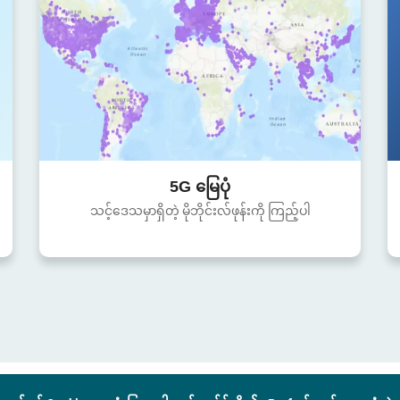
5G မြေပုံ
သင့်ဒေသမှာရှိတဲ့ မိုဘိုင်းလ်ဖုန်းကို ကြည့်ပါ