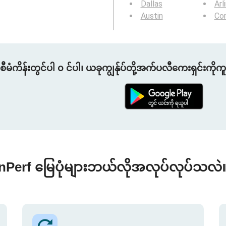
Dallas
Arl
Austin
Cor
စီမံကိန်းတွင်ပါ ၀ င်ပါ၊ ယခုကျွန်ုပ်တို့အက်ပလီကေးရှင်းကိုက
nPerf မြေပုံများဘယ်လိုအလုပ်လုပ်သလဲ