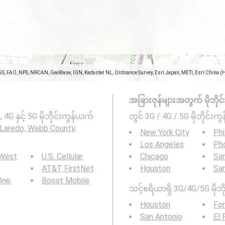
GS, FAO, NPS, NRCAN, GeoBase, IGN, Kadaster NL, Ordnance Survey, Esri Japan, METI, Esri China (
အခြားဇုန်များအတွက် မိုဘိုင်းကွ
G နှင့် 5G မိုဘိုင်းကွန်ယက်
တွင် 3G / 4G / 5G မိုဘိုင်းကွန
Laredo, Webb County,
New York City
Phi
Los Angeles
Ph
 West
U.S. Cellular
Chicago
San
AT&T FirstNet
Houston
Sa
 One
Boost Mobile
သင့်ဧရိယာရှိ 3G/4G/5G မိုဘို
Houston
For
San Antonio
El 