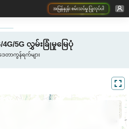
အမြန်နှုန်း စမ်းသပ်မှု ပြုလုပ်ပါ
5G လွှမ်းခြုံမှုမြေပုံ
ာဒေတာကွန်ရက်များ
ArcGIS