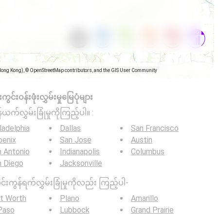
Hong Kong), © OpenStreetMap contributors, and the GIS User Community
င်းဝန်းဖုံးလွှမ်းမှုမြေပုံများ
်ယက်လွှမ်းခြုံမှုကိုကြည့်ပါ။ :
ladelphia
Dallas
San Francisco
oenix
San Jose
Austin
 Antonio
Indianapolis
Columbus
n Diego
Jacksonville
င်းကွန်ရက်လွှမ်းခြုံမှုကိုလည်း ကြည့်ပါ-
t Worth
Plano
Amarillo
Paso
Lubbock
Grand Prairie