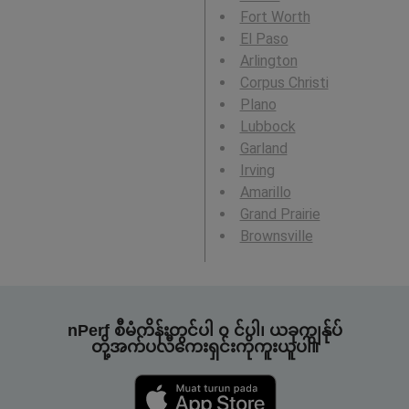
Fort Worth
El Paso
Arlington
Corpus Christi
Plano
Lubbock
Garland
Irving
Amarillo
Grand Prairie
Brownsville
nPerf စီမံကိန်းတွင်ပါ ၀ င်ပါ၊ ယခုကျွန်ုပ်
တို့အက်ပလီကေးရှင်းကိုကူးယူပါ။