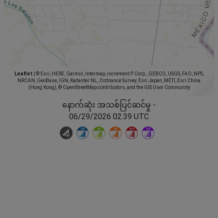
Leaflet
|
© Esri, HERE, Garmin, Intermap, increment P Corp., GEBCO, USGS, FAO, NPS,
NRCAN, GeoBase, IGN, Kadaster NL, Ordnance Survey, Esri Japan, METI, Esri China
(Hong Kong), © OpenStreetMap contributors, and the GIS User Community
နောက်ဆုံး အသစ်ပြင်ဆင်မှု -
06/29/2026 02:39 UTC