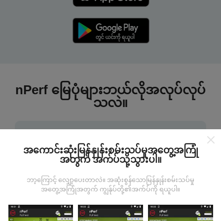
nPerf မြေပုံများဘယ်လိုအလုပ်လုပ်
သလဲ။
အကောင်းဆုံးမြန်နှုန်းစမ်းသပ်မှုအတွေ့အကြုံ
အတွက် အက်ပ်သို့သွားပါ။
ဒေတာကဘယ်ကနေလာတာလဲ
ဘာ့ကြောင့် လျှော့ပေးတာလဲ။ အဆုံးစွန်သောမြန်နှုန်းစမ်းသပ်မှု
အတွေ့အကြုံအတွက် ကျွန်ုပ်တို့၏အက်ပ်ကို ရယူပါ။
ဒေတာများကို nPerf အက်ပလီကေးရှင်းအသုံးပြုသူများမှ
ပြုလုပ်သောစမ်းသပ်မှုများမှရယူသည်။ ဤရွေ့ကားစစ်
မှန်သောအခြေအနေများ, စစ်မှန်သောအခြေအနေများတွင်