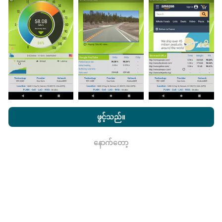
ကောက်ယူစမ်းသပ်မှုဖြစ်ကြသည်။ သင်လည်းပါ ၀ င်လိုပါက
nPerf အက်ပ်ကိုသင်၏စမတ်ဖုန်းထဲသို့ဒေါင်းလုပ်ဆွဲရန်ဖြစ်
သည်။
ဒေတာများများလေမြေပုံများပြည့်စုံလေလေ
ဖြစ်သည်။
nPerf.com ကိုကြည့်ခြင်းအားဖြင့်ကျွန်ုပ်တို့၏
သီးသန့် နှင့် Cookies
မွမ်းမံမှုများကိုဘယ်လိုလုပ်ထားသလဲ။
အသုံးပြုမှုမူဝါဒ နှင့်ကျွန်ုပ်တို့၏ nPerf စမ်းသပ်မှု
us
သုံးစွဲသူလိုင်စင်
ဖွင့်သည်။
သဘောတူညီချက်
။
ကွန်ယက်လွှမ်းခြုံမြေပုံသည်နာရီတိုင်း bot မှ
နောက်တော့
အလိုအလျောက် update လုပ်သည်။ အမြန်မြေပုံများကို
၁၅
ရလား
မိနစ်တိုင်းတွင် update လုပ်သည်။
ဒေတာကိုနှစ်နှစ်ပြသ
နေသည်။ ၂ နှစ်အကြာတွင်သက်တမ်းအရင့်ဆုံး
အချက်အလက်များကိုမြေပုံများမှတစ်လတစ်ကြိမ်
ဖယ်ရှားသည်။