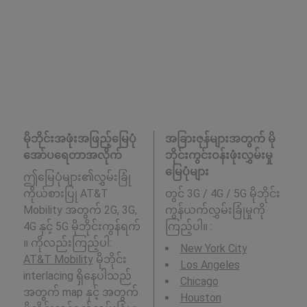
မိုဘိုင်းအဖုံးအဖြည့်မြေပုံ
အခြားဇုန်များအတွက် မို
အော်ပရေတာအလိုက်
ဘိုင်းကွင်းဝန်းဖုံးလွှမ်းမှု
မြေပုံများ
ဤမြေပုံများ၏လွှမ်းခြုံ
ကိုယ်စားပြု AT&T
တွင် 3G / 4G / 5G မိုဘိုင်း
Mobility အတွက် 2G, 3G,
ကွန်ယက်လွှမ်းခြုံမှုကို
4G နှင့် 5G မိုဘိုင်းကွန်ရက်
ကြည့်ပါ။ :
။ ကိုလည်းကြည့်ပါ:
New York City
AT&T Mobility
မိုဘိုင်း
Los Angeles
interlacing ရှိနေပါသည်
Chicago
အတွက် map နှင့် အတွက်
Houston