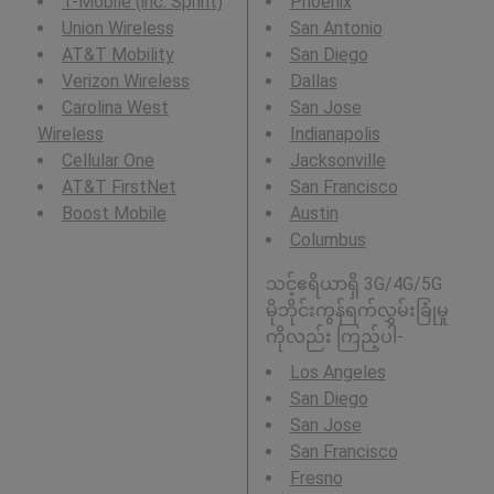
T-Mobile (inc. Sprint)
Phoenix
Union Wireless
San Antonio
AT&T Mobility
San Diego
Verizon Wireless
Dallas
Carolina West
San Jose
Wireless
Indianapolis
Cellular One
Jacksonville
AT&T FirstNet
San Francisco
Boost Mobile
Austin
Columbus
သင့်ဧရိယာရှိ 3G/4G/5G
မိုဘိုင်းကွန်ရက်လွှမ်းခြုံမှု
ကိုလည်း ကြည့်ပါ-
Los Angeles
San Diego
San Jose
San Francisco
Fresno