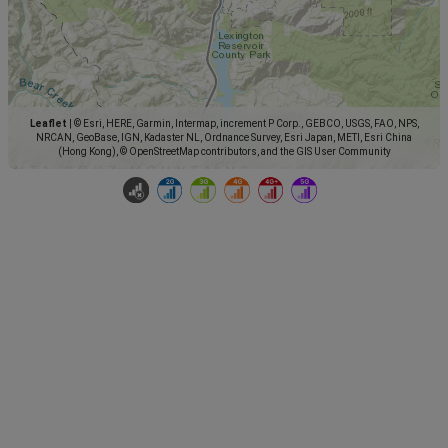
Leaflet
|
© Esri, HERE, Garmin, Intermap, increment P Corp., GEBCO, USGS, FAO, NPS,
NRCAN, GeoBase, IGN, Kadaster NL, Ordnance Survey, Esri Japan, METI, Esri China
(Hong Kong), © OpenStreetMap contributors, and the GIS User Community