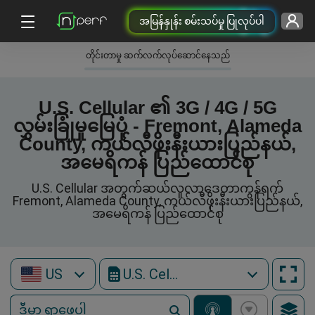
အမြန်နှုန်း စမ်းသပ်မှု ပြုလုပ်ပါ
တိုင်းတာမှု ဆက်လက်လုပ်ဆောင်နေသည်
U.S. Cellular ၏ 3G / 4G / 5G
လွှမ်းခြုံမှုမြေပုံ - Fremont, Alameda
County, ကယ်လီဖိုးနီးယားပြည်နယ်,
အမေရိကန် ပြည်ထောင်စု
U.S. Cellular အတွက်ဆယ်လူလာဒေတာကွန်ရက်
Fremont, Alameda County, ကယ်လီဖိုးနီးယားပြည်နယ်,
အမေရိကန် ပြည်ထောင်စု
US
U.S. Cellular