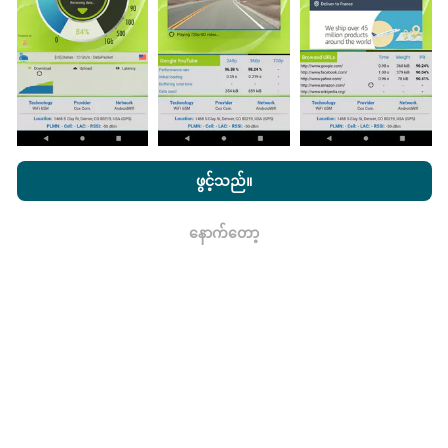
သည်။
ဒေတာများများလေမြေပုံများပြည့်စုံလေလေ
ဖြစ်သည်။
nPerf.com ကိုကြည့်ခြင်းအားဖြင့်ကျွန်ုပ်တို့၏
သီးသန့် နှင့် Cookies
အသုံးပြုမှုမူဝါဒ နှင့်ကျွန်ုပ်တို့၏ nPerf စမ်းသပ်မှု
us
သုံးစွဲသူလိုင်စင်
ဖွင့်သည်။
မွမ်းမံမှုများကိုဘယ်လိုလုပ်ထားသလဲ။
သဘောတူညီချက်
။
နောက်တော့
ကွန်ယက်လွှမ်းခြုံမြေပုံသည်နာရီတိုင်း bot မှ
ရလား
အလိုအလျောက် update လုပ်သည်။ အမြန်မြေပုံများကို
၁၅
မိနစ်တိုင်းတွင် update လုပ်သည်။
ဒေတာကိုနှစ်နှစ်ပြသ
နေသည်။ ၂ နှစ်အကြာတွင်သက်တမ်းအရင့်ဆုံး
အချက်အလက်များကိုမြေပုံများမှတစ်လတစ်ကြိမ်
ဖယ်ရှားသည်။