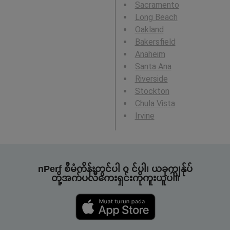
Sacramento
Long Beach
Oakland
Bakersfield
Anaheim
Santa Ana
Riverside
Stockton
Chula Vista
Irvine
nPerf စီမံကိန်းတွင်ပါ ၀ င်ပါ၊ ယခုကျွန်ုပ်
တို့အက်ပလီကေးရှင်းကိုကူးယူပါ။