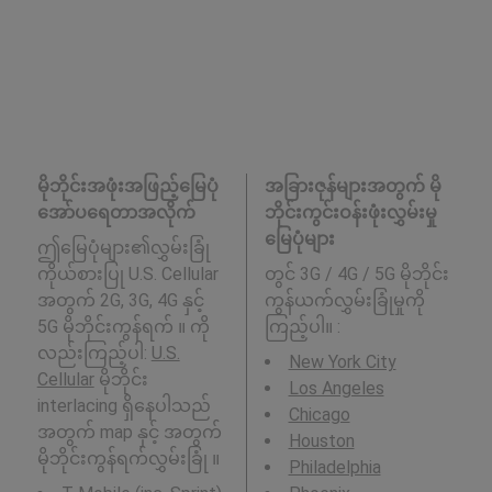
မိုဘိုင်းအဖုံးအဖြည့်မြေပုံ
အခြားဇုန်များအတွက် မို
အော်ပရေတာအလိုက်
ဘိုင်းကွင်းဝန်းဖုံးလွှမ်းမှု
မြေပုံများ
ဤမြေပုံများ၏လွှမ်းခြုံ
ကိုယ်စားပြု U.S. Cellular
တွင် 3G / 4G / 5G မိုဘိုင်း
အတွက် 2G, 3G, 4G နှင့်
ကွန်ယက်လွှမ်းခြုံမှုကို
5G မိုဘိုင်းကွန်ရက် ။ ကို
ကြည့်ပါ။ :
လည်းကြည့်ပါ:
U.S.
New York City
Cellular
မိုဘိုင်း
Los Angeles
interlacing ရှိနေပါသည်
Chicago
အတွက် map နှင့် အတွက်
Houston
မိုဘိုင်းကွန်ရက်လွှမ်းခြုံ ။
Philadelphia