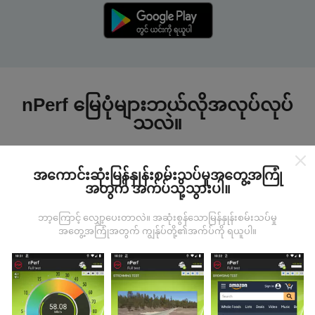
nPerf မြေပုံများဘယ်လိုအလုပ်လုပ်
သလဲ။
အကောင်းဆုံးမြန်နှုန်းစမ်းသပ်မှုအတွေ့အကြုံ
အတွက် အက်ပ်သို့သွားပါ။
ဘာ့ကြောင့် လျှော့ပေးတာလဲ။ အဆုံးစွန်သောမြန်နှုန်းစမ်းသပ်မှု
ဒေတာကဘယ်ကနေလာတာလဲ
အတွေ့အကြုံအတွက် ကျွန်ုပ်တို့၏အက်ပ်ကို ရယူပါ။
ဒေတာများကို nPerf အက်ပလီကေးရှင်းအသုံးပြုသူများမှ
ပြုလုပ်သောစမ်းသပ်မှုများမှရယူသည်။ ဤရွေ့ကားစစ်
မှန်သောအခြေအနေများ, စစ်မှန်သောအခြေအနေများတွင်
ကောက်ယူစမ်းသပ်မှုဖြစ်ကြသည်။ သင်လည်းပါ ၀ င်လိုပါက
nPerf အက်ပ်ကိုသင်၏စမတ်ဖုန်းထဲသို့ဒေါင်းလုပ်ဆွဲရန်ဖြစ်