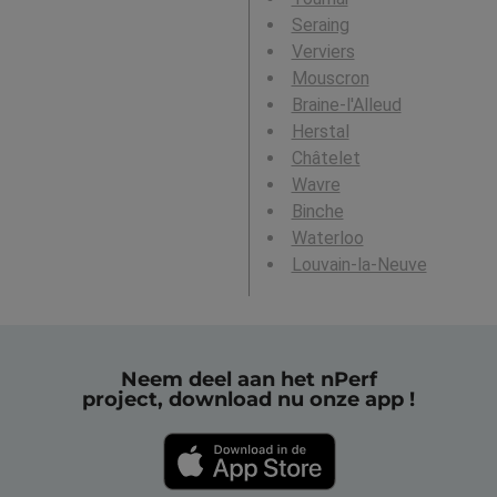
Seraing
Verviers
Mouscron
Braine-l'Alleud
Herstal
Châtelet
Wavre
Binche
Waterloo
Louvain-la-Neuve
Neem deel aan het nPerf
project, download nu onze app !