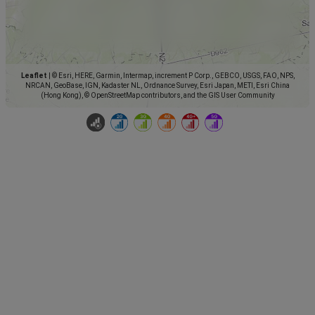
Leaflet
|
© Esri, HERE, Garmin, Intermap, increment P Corp., GEBCO, USGS, FAO, NPS,
NRCAN, GeoBase, IGN, Kadaster NL, Ordnance Survey, Esri Japan, METI, Esri China
(Hong Kong), © OpenStreetMap contributors, and the GIS User Community