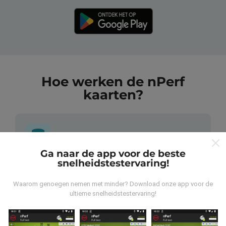
Hoe werken de nPerf
kaarten?
Ga naar de app voor de beste
snelheidstestervaring!
Waar komen de gegevens vandaan?
Waarom genoegen nemen met minder? Download onze app voor de
De gegevens worden verzameld uit tests die zijn
ultieme snelheidstestervaring!
uitgevoerd door gebruikers van de nPerf-applicatie. Dit
zijn tests die in reële omstandigheden, direct in het
veld, worden uitgevoerd. Als je ook mee wilt doen, hoef