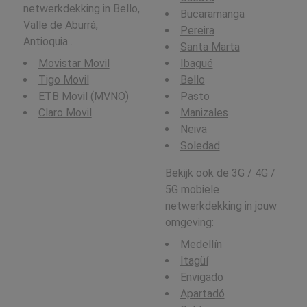
netwerkdekking in Bello,
Bucaramanga
Valle de Aburrá,
Pereira
Antioquia .
Santa Marta
Movistar Movil
Ibagué
Tigo Movil
Bello
ETB Movil (MVNO)
Pasto
Claro Movil
Manizales
Neiva
Soledad
Bekijk ook de 3G / 4G /
5G mobiele
netwerkdekking in jouw
omgeving:
Medellín
Itagüí
Envigado
Apartadó