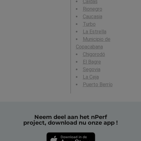
Caldas
Rionegro
Caucasia
Turbo
La Estrella
Municipio de
Copacabana
Chigorodó
El Bagre
Segovia
La Ceja
Puerto Berrío
Neem deel aan het nPerf
project, download nu onze app !