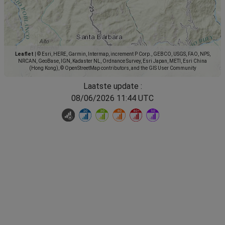
Leaflet
|
© Esri, HERE, Garmin, Intermap, increment P Corp., GEBCO, USGS, FAO, NPS,
NRCAN, GeoBase, IGN, Kadaster NL, Ordnance Survey, Esri Japan, METI, Esri China
(Hong Kong), © OpenStreetMap contributors, and the GIS User Community
Laatste update :
08/06/2026 11:44 UTC