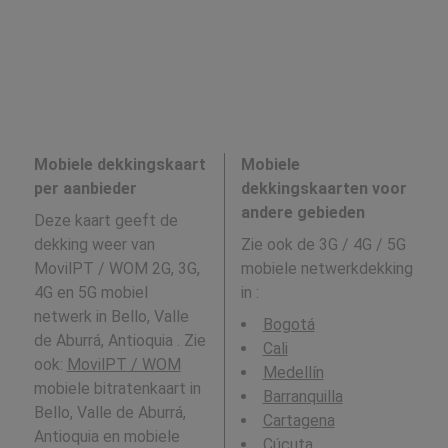
Mobiele dekkingskaart
Mobiele
per aanbieder
dekkingskaarten voor
andere gebieden
Deze kaart geeft de
dekking weer van
Zie ook de 3G / 4G / 5G
MovilPT / WOM 2G, 3G,
mobiele netwerkdekking
4G en 5G mobiel
in
:
netwerk in Bello, Valle
Bogotá
de Aburrá, Antioquia . Zie
Cali
ook:
MovilPT / WOM
Medellín
mobiele bitratenkaart in
Barranquilla
Bello, Valle de Aburrá,
Cartagena
Antioquia en mobiele
Cúcuta