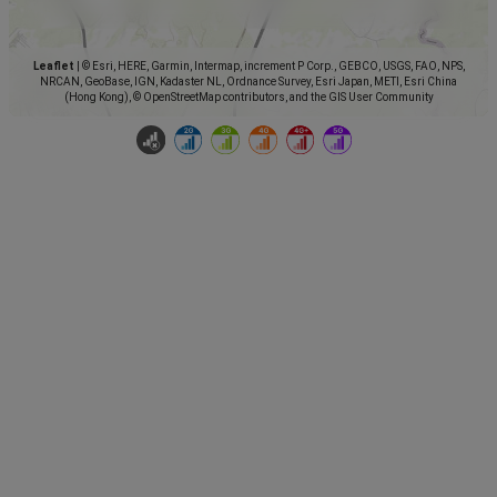
Leaflet
|
© Esri, HERE, Garmin, Intermap, increment P Corp., GEBCO, USGS, FAO, NPS,
NRCAN, GeoBase, IGN, Kadaster NL, Ordnance Survey, Esri Japan, METI, Esri China
(Hong Kong), © OpenStreetMap contributors, and the GIS User Community