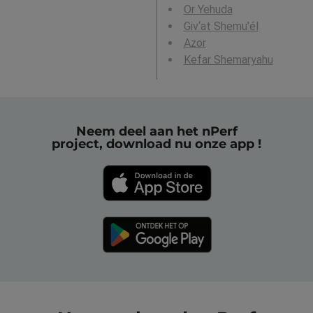
Or Yehuda
Giv‘at Shemu’él
Azor
Kefar Shemaryahu
Neem deel aan het nPerf
project, download nu onze app !