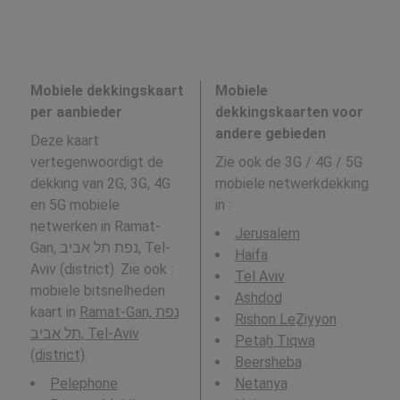
Mobiele dekkingskaart
Mobiele
per aanbieder
dekkingskaarten voor
andere gebieden
Deze kaart
vertegenwoordigt de
Zie ook de 3G / 4G / 5G
dekking van 2G, 3G, 4G
mobiele netwerkdekking
en 5G mobiele
in
:
netwerken in Ramat-
Jerusalem
Gan, נפת תל אביב, Tel-
Haifa
Aviv (district). Zie ook :
Tel Aviv
mobiele bitsnelheden
Ashdod
kaart in
Ramat-Gan, נפת
Rishon LeẔiyyon
תל אביב, Tel-Aviv
Petaẖ Tiqwa
(district)
.
Beersheba
Pelephone
Netanya