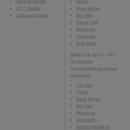
Partner Mobile
H̱olon
HOT Mobile
Bené Beraq
Cellcom Mobile
Bat Yam
Ramat Gan
Ashqelon
Herzliyya
Kfar Saba
Bekijk ook de 3G / 4G /
5G mobiele
netwerkdekking in jouw
omgeving:
Tel Aviv
H̱olon
Bené Beraq
Bat Yam
Herzliyya
Giv‘atayim
Ramat HaSharon