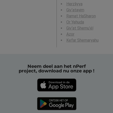
Herzliyya
Giv‘atayim
Ramat HaSharon
Or Yehuda
Giv‘at Shemu’él
Azor
Kefar Shemaryahu
Neem deel aan het nPerf
project, download nu onze app !