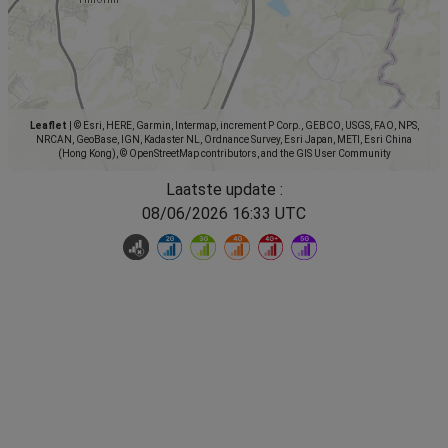
Leaflet
|
© Esri, HERE, Garmin, Intermap, increment P Corp., GEBCO, USGS, FAO, NPS,
NRCAN, GeoBase, IGN, Kadaster NL, Ordnance Survey, Esri Japan, METI, Esri China
(Hong Kong), © OpenStreetMap contributors, and the GIS User Community
Laatste update :
08/06/2026 16:33 UTC