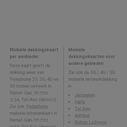
Mobiele dekkingskaart
Mobiele
per aanbieder
dekkingskaarten voor
andere gebieden
Deze kaart geeft de
dekking weer van
Zie ook de 3G / 4G / 5G
Pelephone 2G, 3G, 4G en
mobiele netwerkdekking
5G mobiel netwerk in
in
:
Ramat-Gan, נפת תל
Jerusalem
אביב, Tel-Aviv (district) .
Haifa
Zie ook:
Pelephone
Tel Aviv
mobiele bitratenkaart in
Ashdod
Ramat-Gan, נפת תל
Rishon LeẔiyyon
אביב, Tel-Aviv (district)