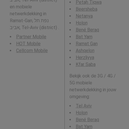
Petaẖ Tiqwa
en mobiele
Beersheba
netwerkdekking in
Netanya
Ramat-Gan, נפת תל
H̱olon
אביב, Tel-Aviv (district) .
Bené Beraq
Partner Mobile
Bat Yam
HOT Mobile
Ramat Gan
Cellcom Mobile
Ashqelon
Herzliyya
Kfar Saba
Bekijk ook de 3G / 4G /
5G mobiele
netwerkdekking in jouw
omgeving:
Tel Aviv
H̱olon
Bené Beraq
Bat Yam